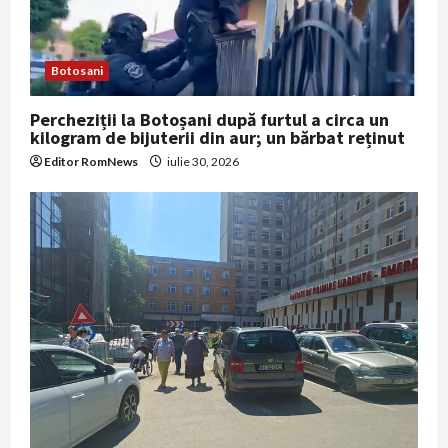
t
i
Botosani
o
Percheziții la Botoșani după furtul a circa un
n
kilogram de bijuterii din aur; un bărbat reținut
Editor RomNews
iulie 30, 2026