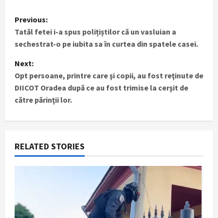
P
Previous:
Tatăl fetei i-a spus polițiștilor că un vasluian a
o
sechestrat-o pe iubita sa în curtea din spatele casei.
s
Next:
t
Opt persoane, printre care şi copii, au fost reţinute de
DIICOT Oradea după ce au fost trimise la cerşit de
n
către părinţii lor.
a
v
RELATED STORIES
i
g
a