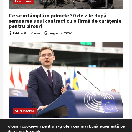
Economie
Ce se întâmplă în primele 30 de zile după
semnarea unui contract cu o firmă de curățenie
pentru birouri
Editor RomNews
august 7, 2026
Stiri interne
Victor Negrescu cere intervenția de urgență a
Folosim cookie-uri pentru a-ți oferi cea mai bună experiență pe
CE din cauza secetei și a debitelor scăzute ale
site-ul nostru web.