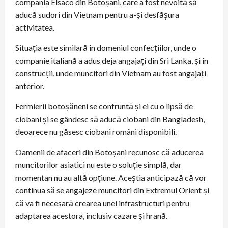
compania Elsaco din Botoșani, care a fost nevoită să
aducă sudori din Vietnam pentru a-și desfășura
activitatea.
Situația este similară în domeniul confecțiilor, unde o
companie italiană a adus deja angajați din Sri Lanka, și în
construcții, unde muncitori din Vietnam au fost angajați
anterior.
Fermierii botoșăneni se confruntă și ei cu o lipsă de
ciobani și se gândesc să aducă ciobani din Bangladesh,
deoarece nu găsesc ciobani români disponibili.
Oamenii de afaceri din Botoșani recunosc că aducerea
muncitorilor asiatici nu este o soluție simplă, dar
momentan nu au altă opțiune. Aceștia anticipază că vor
continua să se angajeze muncitori din Extremul Orient și
că va fi necesară crearea unei infrastructuri pentru
adaptarea acestora, inclusiv cazare și hrană.