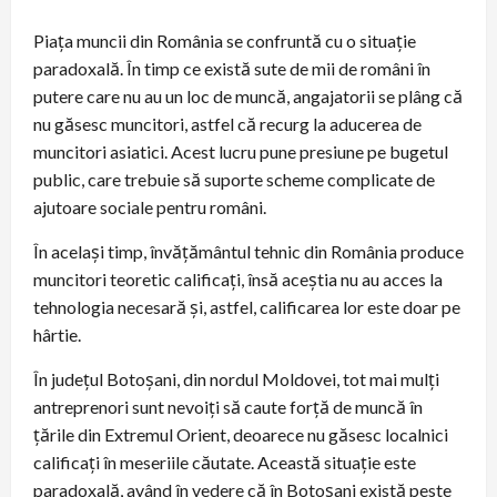
Piața muncii din România se confruntă cu o situație
paradoxală. În timp ce există sute de mii de români în
putere care nu au un loc de muncă, angajatorii se plâng că
nu găsesc muncitori, astfel că recurg la aducerea de
muncitori asiatici. Acest lucru pune presiune pe bugetul
public, care trebuie să suporte scheme complicate de
ajutoare sociale pentru români.
În același timp, învățământul tehnic din România produce
muncitori teoretic calificați, însă aceștia nu au acces la
tehnologia necesară și, astfel, calificarea lor este doar pe
hârtie.
În județul Botoșani, din nordul Moldovei, tot mai mulți
antreprenori sunt nevoiți să caute forță de muncă în
țările din Extremul Orient, deoarece nu găsesc localnici
calificați în meseriile căutate. Această situație este
paradoxală, având în vedere că în Botoșani există peste