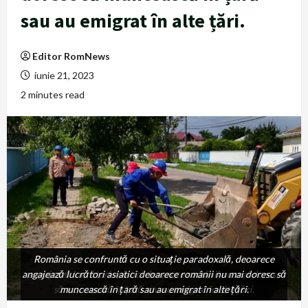
sau au emigrat în alte țări.
Editor RomNews
iunie 21, 2023
2 minutes read
România se confruntă cu o situație paradoxală, deoarece
România se confruntă cu o situație paradoxală, deoarece
angajează lucrători asiatici deoarece românii nu mai doresc să
angajează lucrători asiatici deoarece românii nu mai doresc
să muncească în țară sau au emigrat în alte țări.
muncească în țară sau au emigrat în alte țări.