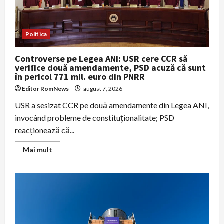
legislative
Politica
Controverse pe Legea ANI: USR cere CCR să
verifice două amendamente, PSD acuză că sunt
în pericol 771 mil. euro din PNRR
Editor RomNews
august 7, 2026
USR a sesizat CCR pe două amendamente din Legea ANI,
invocând probleme de constituționalitate; PSD
reacționează că...
Read
Mai mult
more
about
Controverse
pe
Legea
ANI:
USR
cere
CCR
să