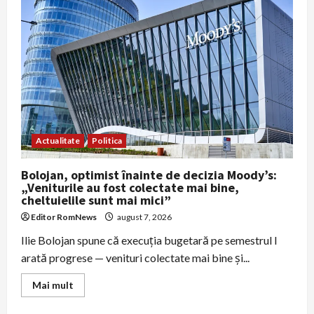
în
ședință
extraordinară
pentru
a
stabili
regulile
reducerii
consumului
industrial
de
energie
Actualitate
Politica
Bolojan, optimist înainte de decizia Moody’s:
„Veniturile au fost colectate mai bine,
cheltuielile sunt mai mici”
Editor RomNews
august 7, 2026
Ilie Bolojan spune că execuţia bugetară pe semestrul I
arată progrese — venituri colectate mai bine şi...
Read
Mai mult
more
about
Bolojan,