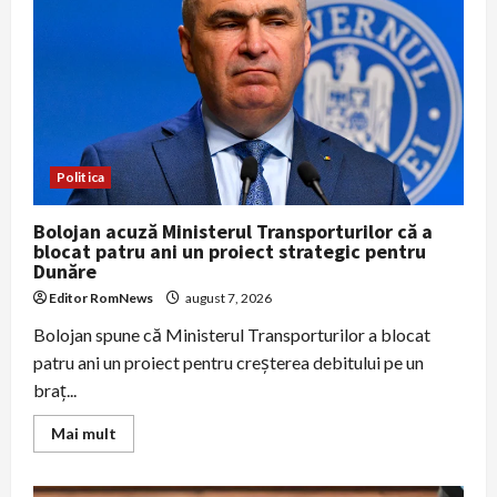
legea
decarbonizării
adoptate
de
Parlamentul
României
Politica
Bolojan acuză Ministerul Transporturilor că a
blocat patru ani un proiect strategic pentru
Dunăre
Editor RomNews
august 7, 2026
Bolojan spune că Ministerul Transporturilor a blocat
patru ani un proiect pentru creșterea debitului pe un
braț...
Read
Mai mult
more
about
Bolojan
acuză