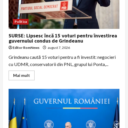
Politica
SURSE: Lipsesc încă 15 voturi pentru învestirea
guvernului condus de Grindeanu
Editor RomNews
august 7, 2026
Grindeanu caută 15 voturi pentru a fi învestit: negocieri
cu UDMR, conservatorii din PNL, grupul lui Ponta,...
Read
Mai mult
more
about
SURSE:
Lipsesc
încă
15
voturi
pentru
învestirea
guvernului
condus
de
Grindeanu