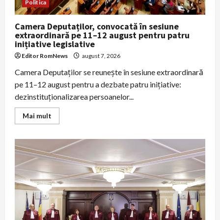
Politica
Camera Deputaților, convocată în sesiune
extraordinară pe 11–12 august pentru patru
inițiative legislative
Editor RomNews
august 7, 2026
Camera Deputaților se reunește în sesiune extraordinară
pe 11–12 august pentru a dezbate patru inițiative:
dezinstituționalizarea persoanelor...
Read
Mai mult
more
about
Camera
Deputaților,
convocată
în
sesiune
extraordinară
pe
11–
12
august
pentru
patru
inițiative