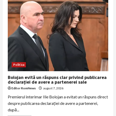
Ministerul
Transporturilor
că
a
blocat
patru
ani
un
proiect
strategic
pentru
Dunăre
Politica
Bolojan evită un răspuns clar privind publicarea
declarației de avere a partenerei sale
Editor RomNews
august 7, 2026
Premierul interimar Ilie Bolojan a evitat un răspuns direct
despre publicarea declarației de avere a partenerei,
după...