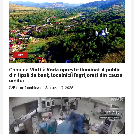
Buzau
Comuna Vintilă Vodă oprește iluminatul public
din lipsă de bani; localnicii îngrijorați din cauza
urșilor
Editor RomNews
august 7, 2026