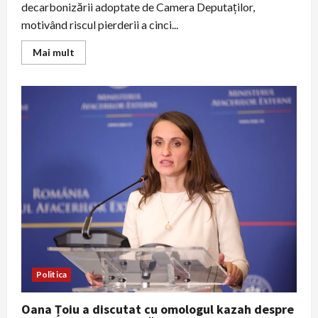
decarbonizării adoptate de Camera Deputaților,
motivând riscul pierderii a cinci...
Read
Mai mult
more
about
Nicușor
Dan
contestă
legea
decarbonizării
adoptată
de
Camera
Deputaților;
risc
major
pentru
plățile
PNRR
Politica
Oana Țoiu a discutat cu omologul kazah despre