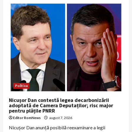
optimist
înainte
de
decizia
Moody’s:
„Veniturile
au
fost
colectate
mai
bine,
cheltuielile
sunt
mai
mici”
Politica
Nicușor Dan contestă legea decarbonizării
adoptată de Camera Deputaților; risc major
pentru plățile PNRR
Editor RomNews
august 7, 2026
Nicușor Dan anunță posibilă reexaminare a legii