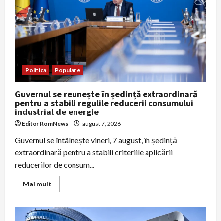
Politica
Populare
Guvernul se reunește în ședință extraordinară
pentru a stabili regulile reducerii consumului
industrial de energie
Editor RomNews
august 7, 2026
Guvernul se întâlneşte vineri, 7 august, în şedinţă
extraordinară pentru a stabili criteriile aplicării
reducerilor de consum...
Read
Mai mult
more
about
Guvernul
se
reunește