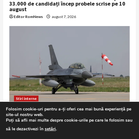
33.000 de candidați încep probele scrise pe 10
august
Editor RomNews
august 7, 2026
Stiri interne
Folosim cookie-uri pentru a-ți oferi cea mai bună experiență pe
F-16 în misiune de Poliție Aeriană: exercițiu
site-ul nostru web.
demonstrativ la Baza 86 Borcea
Poți să afli mai multe despre cookie-urile pe care le folosim sau
Editor RomNews
august 7, 2026
să le dezactivezi în
setări
.