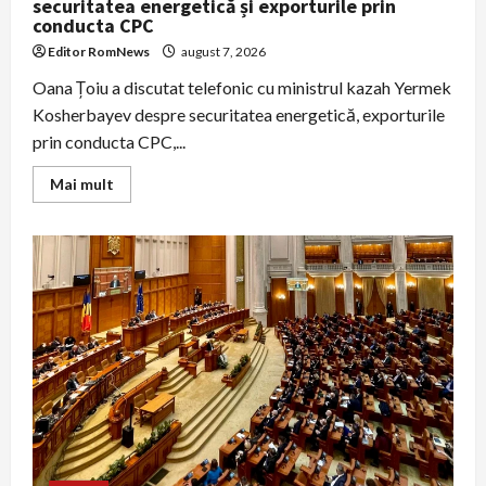
securitatea energetică și exporturile prin
conducta CPC
Editor RomNews
august 7, 2026
Oana Țoiu a discutat telefonic cu ministrul kazah Yermek
Kosherbayev despre securitatea energetică, exporturile
prin conducta CPC,...
Read
Mai mult
more
about
Oana
Țoiu
a
discutat
cu
omologul
kazah
despre
securitatea
energetică
și
exporturile
prin
conducta
CPC