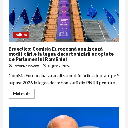
verifice
două
amendamente,
PSD
acuză
că
sunt
în
pericol
Politica
771
mil.
euro
Bruxelles: Comisia Europeană analizează
din
modificările la legea decarbonizării adoptate
PNRR
de Parlamentul României
Editor RomNews
august 7, 2026
Comisia Europeană va analiza modificările adoptate pe 5
august 2026 la legea decarbonizării din PNRR pentru a...
Read
Mai mult
more
about
Bruxelles:
Comisia
Europeană
analizează
modificările
la