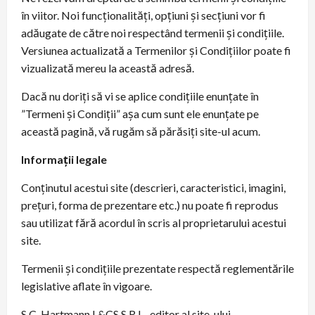
în viitor. Noi funcţionalităţi, opţiuni şi secţiuni vor fi
adăugate de către noi respectând termenii şi condiţiile.
Versiunea actualizată a Termenilor şi Condiţiilor poate fi
vizualizată mereu la această adresă.
Dacă nu doriți să vi se aplice condițiile enunțate în
”Termeni și Condiții” așa cum sunt ele enunțate pe
această pagină, vă rugăm să părăsiți site-ul acum.
Informaţii legale
Conţinutul acestui site (descrieri, caracteristici, imagini,
preţuri, forma de prezentare etc.) nu poate fi reprodus
sau utilizat fără acordul în scris al proprietarului acestui
site.
Termenii şi condiţiile prezentate respectă reglementările
legislative aflate în vigoare.
S.C. Hartmann L&CS S.R.L., editor al site-ului