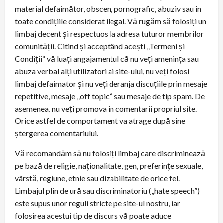
material defaimător, obscen, pornografic, abuziv sau în
toate condiţiile considerat ilegal. Vă rugăm să folosiți un
limbaj decent și respectuos la adresa tuturor membrilor
comunității. Citind şi acceptând aceşti „Termeni şi
Condiţii“ vă luaţi angajamentul că nu veţi ameninţa sau
abuza verbal alţi utilizatori ai site-ului, nu veţi folosi
limbaj defaimator şi nu veţi deranja discuţiile prin mesaje
repetitive, mesaje „off topic“ sau mesaje de tip spam. De
asemenea, nu veţi promova în comentarii propriul site.
Orice astfel de comportament va atrage după sine
ștergerea comentariului.
Vă recomandăm să nu folosiţi limbaj care discriminează
pe bază de religie, naţionalitate, gen, preferinţe sexuale,
vârstă, regiune, etnie sau dizabilitate de orice fel.
Limbajul plin de ură sau discriminatoriu („hate speech”)
este supus unor reguli stricte pe site-ul nostru, iar
folosirea acestui tip de discurs vă poate aduce