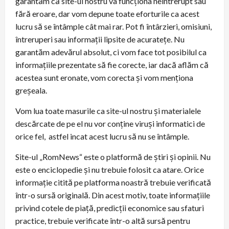
garantăm că site-ul nostru va funcţiona neîntrerupt sau
fără eroare, dar vom depune toate eforturile ca acest
lucru să se întâmple cât mai rar. Pot fi întârzieri, omisiuni,
întreruperi sau informaţii lipsite de acurateţe. Nu
garantăm adevărul absolut, ci vom face tot posibilul ca
informaţiile prezentate să fie corecte, iar dacă aflăm că
acestea sunt eronate, vom corecta şi vom menţiona
greşeala.
Vom lua toate masurile ca site-ul nostru şi materialele
descărcate de pe el nu vor conţine viruşi informatici de
orice fel, astfel incat acest lucru să nu se întâmple.
Site-ul „RomNews“ este o platformă de ştiri şi opinii. Nu
este o enciclopedie şi nu trebuie folosit ca atare. Orice
informaţie citită pe platforma noastră trebuie verificată
într-o sursă originală. Din acest motiv, toate informaţiile
privind cotele de piaţă, predicţii economice sau sfaturi
practice, trebuie verificate într-o altă sursă pentru