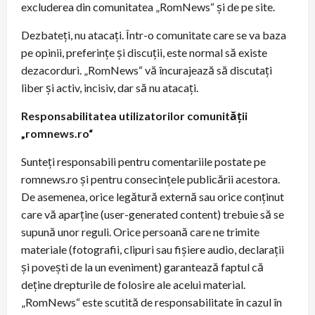
excluderea din comunitatea „RomNews“ şi de pe site.
Dezbateţi, nu atacaţi. Într-o comunitate care se va baza
pe opinii, preferinţe şi discuţii, este normal să existe
dezacorduri. „RomNews“ vă încurajează să discutaţi
liber și activ, incisiv, dar să nu atacaţi.
Responsabilitatea utilizatorilor comunităţii
„romnews.ro“
Sunteţi responsabili pentru comentariile postate pe
romnews.ro şi pentru consecinţele publicării acestora.
De asemenea, orice legătură externă sau orice conţinut
care vă aparţine (user-generated content) trebuie să se
supună unor reguli. Orice persoană care ne trimite
materiale (fotografii, clipuri sau fișiere audio, declaraţii
şi poveşti de la un eveniment) garantează faptul că
deţine drepturile de folosire ale acelui material.
„RomNews“ este scutită de responsabilitate în cazul în