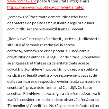
www.romnews.ro
poate fi consultată integral aici
https://romnews.ro/politica-confidentialitate/
„romnews.ro“ face toate demersurile astfel incat
dezbaterea de pe site sa fie în limitele legii şi ale unei
comunităţi în care prevalează limbajul decent.
„RomNews” încurajează cititorii și orice alți utilizatori ai
site-ului să semnaleze redacției la adresa
contact@romnews.ro orice potențială încălcare a
drepturilor de autor sau a regulilor de citare. „RomNews”
se angajează să trateze cu celeritate toate aceste
solicitări. „RomNews” nu poartă nicio responsabilitate
juridică sau legală pentru orice inconvenient cauzat de
utilizatorii care nu respectă prevederile așa cum sunt ele
enunțate în prezentele Termeni și Condiții. Cu toate
acestea, „RomNews” se va asigura că orice sesizare va fi
luată în considerare acolo unde se observă o încălcare a
Termenilor și Condițiilor. Nu răspundem de faptul că un