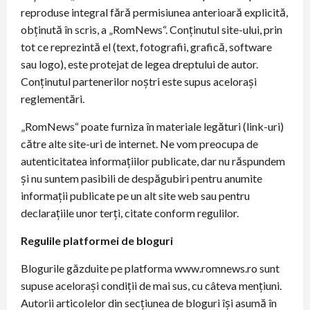
reproduse integral fără permisiunea anterioară explicită,
obținută în scris, a „RomNews“. Conţinutul site-ului, prin
tot ce reprezintă el (text, fotografii, grafică, software
sau logo), este protejat de legea dreptului de autor.
Conţinutul partenerilor noştri este supus aceloraşi
reglementări.
„RomNews“ poate furniza în materiale legături (link-uri)
către alte site-uri de internet. Ne vom preocupa de
autenticitatea informaţiilor publicate, dar nu răspundem
şi nu suntem pasibili de despăgubiri pentru anumite
informaţii publicate pe un alt site web sau pentru
declaraţiile unor terţi, citate conform regulilor.
Regulile platformei de bloguri
Blogurile găzduite pe platforma www.romnews.ro sunt
supuse aceloraşi condiţii de mai sus, cu câteva menţiuni.
Autorii articolelor din secţiunea de bloguri îşi asumă în