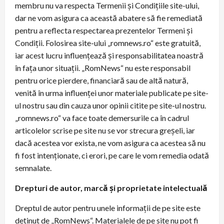
membru nu va respecta Termenii şi Condiţiile site-ului,
dar ne vom asigura ca această abatere să fie remediată
pentru a reflecta respectarea prezentelor Termeni și
Condiții. Folosirea site-ului „romnews.ro“ este gratuită,
iar acest lucru influenţează şi responsabilitatea noastră
în faţa unor situaţii. „RomNews“ nu este responsabil
pentru orice pierdere, financiară sau de altă natură,
venită în urma influenţei unor materiale publicate pe site-
ul nostru sau din cauza unor opinii citite pe site-ul nostru.
„romnews.ro“ va face toate demersurile ca în cadrul
articolelor scrise pe site nu se vor strecura greşeli, iar
dacă acestea vor exista, ne vom asigura ca acestea să nu
fi fost intenţionate, ci erori, pe care le vom remedia odată
semnalate.
Drepturi de autor, marcă şi proprietate intelectuală
Dreptul de autor pentru unele informaţii de pe site este
deţinut de „RomNews“. Materialele de pe site nu pot fi