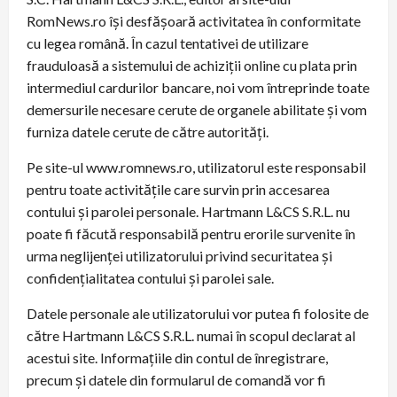
RomNews.ro îşi desfăşoară activitatea în conformitate
cu legea română. În cazul tentativei de utilizare
frauduloasă a sistemului de achiziţii online cu plata prin
intermediul cardurilor bancare, noi vom întreprinde toate
demersurile necesare cerute de organele abilitate şi vom
furniza datele cerute de către autorităţi.
Pe site-ul www.romnews.ro, utilizatorul este responsabil
pentru toate activităţile care survin prin accesarea
contului şi parolei personale. Hartmann L&CS S.R.L. nu
poate fi făcută responsabilă pentru erorile survenite în
urma neglijenţei utilizatorului privind securitatea şi
confidenţialitatea contului şi parolei sale.
Datele personale ale utilizatorului vor putea fi folosite de
către Hartmann L&CS S.R.L. numai în scopul declarat al
acestui site. Informaţiile din contul de înregistrare,
precum şi datele din formularul de comandă vor fi