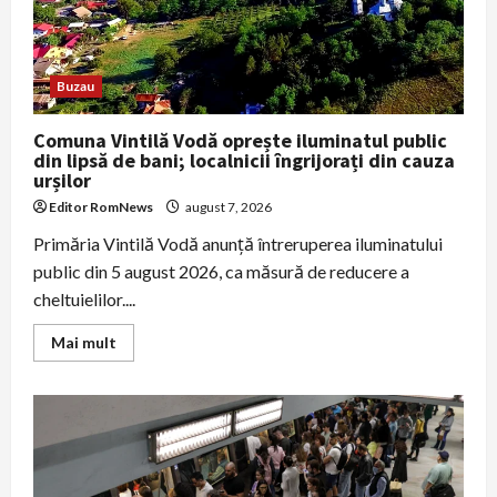
Buzau
Comuna Vintilă Vodă oprește iluminatul public
din lipsă de bani; localnicii îngrijorați din cauza
urșilor
Editor RomNews
august 7, 2026
Primăria Vintilă Vodă anunţă întreruperea iluminatului
public din 5 august 2026, ca măsură de reducere a
cheltuielilor....
Read
Mai mult
more
about
Comuna
Vintilă
Vodă
oprește
iluminatul
public
din
lipsă