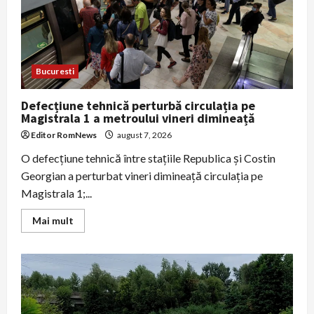
de
bani;
localnicii
îngrijorați
din
cauza
urșilor
Bucuresti
Defecțiune tehnică perturbă circulația pe
Magistrala 1 a metroului vineri dimineață
Editor RomNews
august 7, 2026
O defecțiune tehnică între stațiile Republica și Costin
Georgian a perturbat vineri dimineață circulația pe
Magistrala 1;...
Read
Mai mult
more
about
Defecțiune
tehnică
perturbă
circulația
pe
Magistrala
1