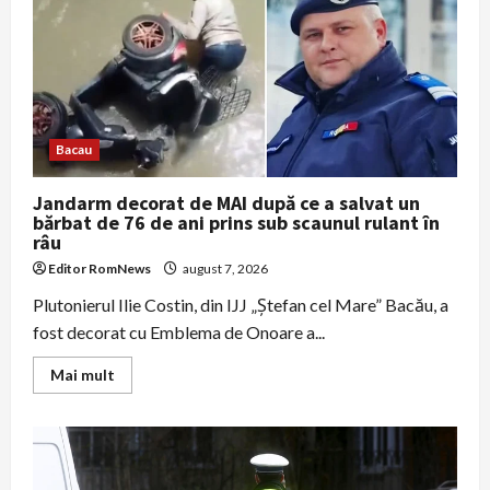
reținuți
după
ce
au
șantajat
un
hunedorean
pentru
a
„închide”
Bacau
un
dosar
cu
Jandarm decorat de MAI după ce a salvat un
poze
intime
bărbat de 76 de ani prins sub scaunul rulant în
râu
Editor RomNews
august 7, 2026
Plutonierul Ilie Costin, din IJJ „Ştefan cel Mare” Bacău, a
fost decorat cu Emblema de Onoare a...
Read
Mai mult
more
about
Jandarm
decorat
de
MAI
după