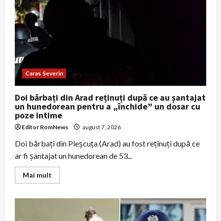
Argeș,
găsiți
morți
după
trei
zile
de
căutări
în
Dâmbovița
Caras Severin
Doi bărbați din Arad reținuți după ce au șantajat
un hunedorean pentru a „închide” un dosar cu
poze intime
Editor RomNews
august 7, 2026
Doi bărbați din Pleșcuța (Arad) au fost reținuți după ce
ar fi șantajat un hunedorean de 53...
Read
Mai mult
more
about
Doi
bărbați
din
Arad