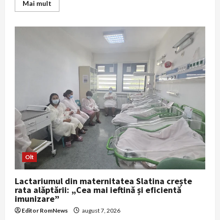
Read
Mai mult
more
about
Alertă
în
Mamaia
după
găsirea
unei
drone
în
mare;
zona
din
jurul
Loft
a
fost
securizată
Olt
Lactariumul din maternitatea Slatina crește
rata alăptării: „Cea mai ieftină și eficientă
imunizare”
Editor RomNews
august 7, 2026