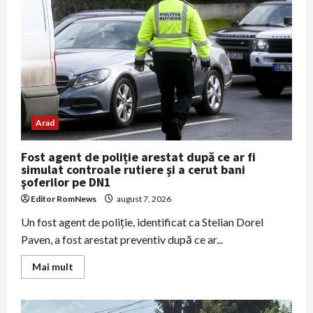
ce
a
salvat
un
bărbat
de
76
de
ani
prins
sub
scaunul
rulant
Arad
în
râu
Fost agent de poliție arestat după ce ar fi
simulat controale rutiere şi a cerut bani
şoferilor pe DN1
Editor RomNews
august 7, 2026
Un fost agent de poliţie, identificat ca Stelian Dorel
Paven, a fost arestat preventiv după ce ar...
Read
Mai mult
more
about
Fost
agent