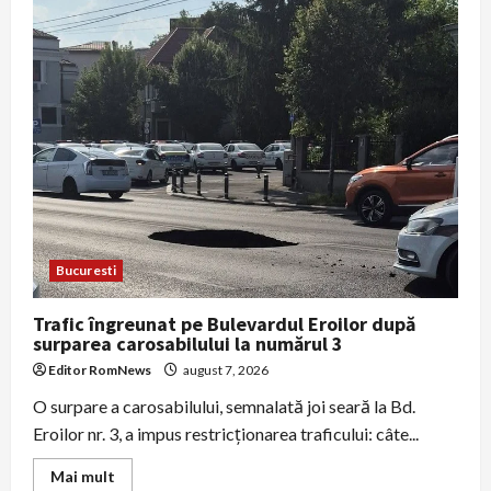
de
poliție
arestat
după
ce
ar
fi
simulat
controale
rutiere
şi
a
cerut
bani
şoferilor
pe
DN1
Bucuresti
Trafic îngreunat pe Bulevardul Eroilor după
surparea carosabilului la numărul 3
Editor RomNews
august 7, 2026
O surpare a carosabilului, semnalată joi seară la Bd.
Eroilor nr. 3, a impus restricționarea traficului: câte...
Read
Mai mult
more