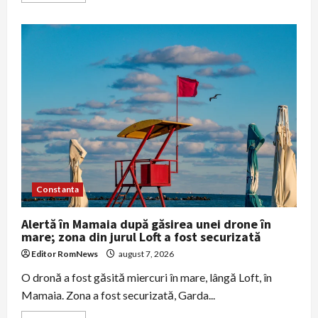
about
Trafic
îngreunat
pe
Bulevardul
Eroilor
după
surparea
carosabilului
la
numărul
3
Constanta
Alertă în Mamaia după găsirea unei drone în
mare; zona din jurul Loft a fost securizată
Editor RomNews
august 7, 2026
O dronă a fost găsită miercuri în mare, lângă Loft, în
Mamaia. Zona a fost securizată, Garda...