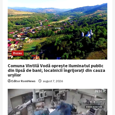
Buzau
Comuna Vintilă Vodă oprește iluminatul public
din lipsă de bani; localnicii îngrijorați din cauza
urșilor
Editor RomNews
august 7, 2026