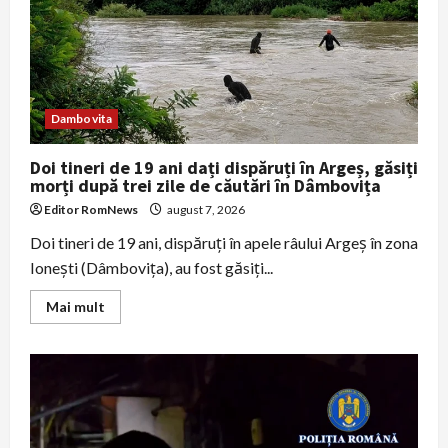
a
metroului
vineri
dimineață
Dambovita
Doi tineri de 19 ani dați dispăruți în Argeș, găsiți
morți după trei zile de căutări în Dâmbovița
Editor RomNews
august 7, 2026
Doi tineri de 19 ani, dispăruți în apele râului Argeș în zona
Ionești (Dâmbovița), au fost găsiți...
Read
Mai mult
more
about
Doi
tineri
de
19
ani
dați
dispăruți
în