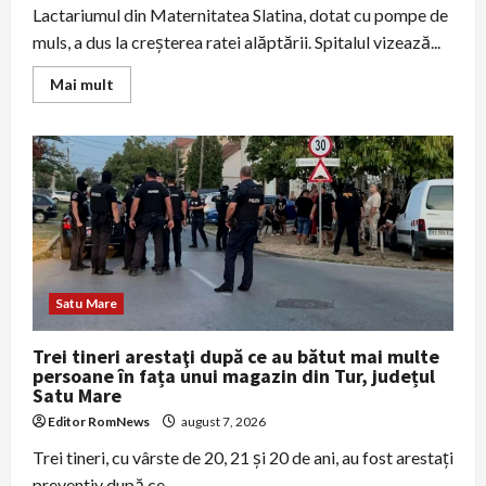
Lactariumul din Maternitatea Slatina, dotat cu pompe de
muls, a dus la creșterea ratei alăptării. Spitalul vizează...
Read
Mai mult
more
about
Lactariumul
din
maternitatea
Slatina
crește
rata
alăptării:
„Cea
mai
ieftină
și
eficientă
Satu Mare
imunizare”
Trei tineri arestaţi după ce au bătut mai multe
persoane în fața unui magazin din Tur, județul
Satu Mare
Editor RomNews
august 7, 2026
Trei tineri, cu vârste de 20, 21 şi 20 de ani, au fost arestaţi
preventiv după ce...