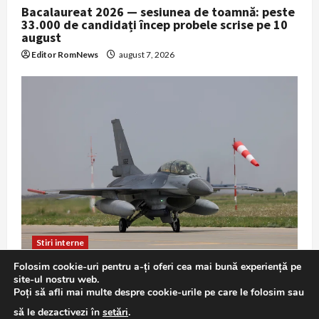
Bacalaureat 2026 — sesiunea de toamnă: peste
33.000 de candidați încep probele scrise pe 10
august
Editor RomNews
august 7, 2026
Stiri interne
Folosim cookie-uri pentru a-ți oferi cea mai bună experiență pe
F-16 în misiune de Poliție Aeriană: exercițiu
site-ul nostru web.
demonstrativ la Baza 86 Borcea
Poți să afli mai multe despre cookie-urile pe care le folosim sau
Editor RomNews
august 7, 2026
să le dezactivezi în
setări
.