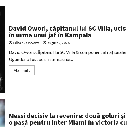
a
semnat
pe
doi
ani
cu
Trabzonspor
David Owori, căpitanul lui SC Villa, ucis
în urma unui jaf în Kampala
Editor RomNews
august 7, 2026
David Owori, căpitanul lui SC Villa şi component al naţionalei
Ugandei, a fost ucis în urma unui...
Read
Mai mult
more
about
David
Owori,
căpitanul
lui
SC
Villa,
ucis
în
Messi decisiv la revenire: două goluri și
urma
unui
o pasă pentru Inter Miami în victoria cu
jaf
în