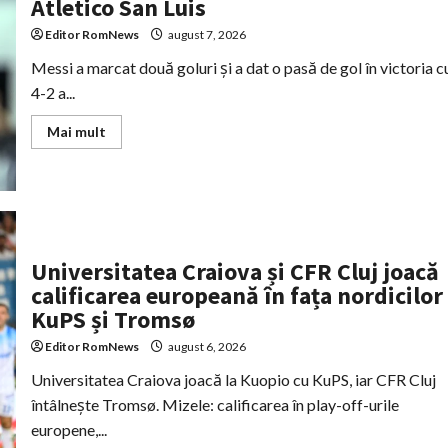
Atletico San Luis
Kampala
Editor RomNews
august 7, 2026
Messi a marcat două goluri și a dat o pasă de gol în victoria c
4-2 a...
Read
Mai mult
more
about
Messi
decisiv
la
revenire:
două
goluri
și
Universitatea Craiova și CFR Cluj joacă
o
pasă
calificarea europeană în fața nordicilor
pentru
Inter
KuPS și Tromsø
Miami
în
Editor RomNews
august 6, 2026
victoria
cu
Universitatea Craiova joacă la Kuopio cu KuPS, iar CFR Cluj
Atletico
San
întâlnește Tromsø. Mizele: calificarea în play-off-urile
Luis
europene,...