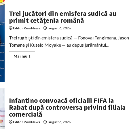
WTA
1.000
Toronto
Trei jucători din emisfera sudică au
primit cetățenia română
Editor RomNews
august 6, 2026
Trei rugbiști din emisfera sudică — Fonovai Tangimana, Jason
Tomane și Kuselo Moyake — au depus jurământul...
Read
Mai mult
more
about
Trei
jucători
din
emisfera
sudică
au
primit
cetățenia
Infantino convoacă oficialii FIFA la
română
Rabat după controversa privind filiala
comercială
Editor RomNews
august 6, 2026