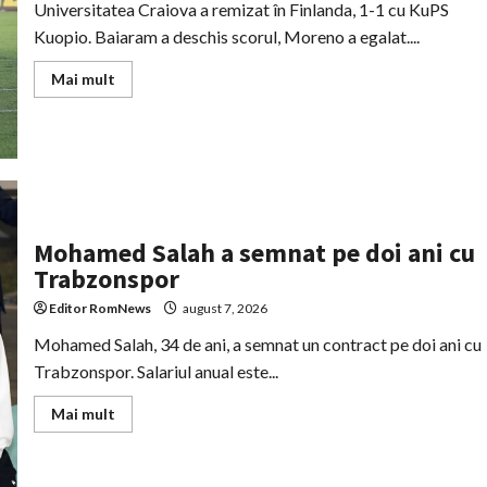
Universitatea Craiova a remizat în Finlanda, 1-1 cu KuPS
Kuopio. Baiaram a deschis scorul, Moreno a egalat....
Read
Mai mult
more
about
Universitatea
Craiova
a
remizat
cu
KuPS
Kuopio,
1-
1,
Mohamed Salah a semnat pe doi ani cu
și
Trabzonspor
rămâne
favorită
pentru
Editor RomNews
august 7, 2026
calificare
Mohamed Salah, 34 de ani, a semnat un contract pe doi ani cu
Trabzonspor. Salariul anual este...
Read
Mai mult
more
about
Mohamed
Salah