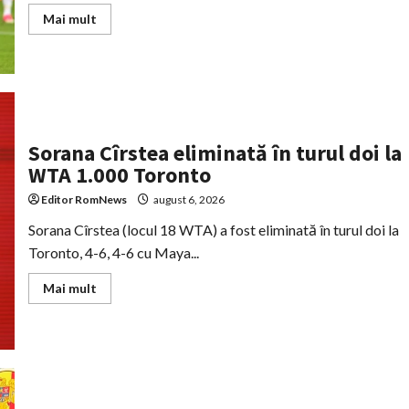
Read
Mai mult
more
about
Universitatea
Craiova
și
CFR
Cluj
joacă
calificarea
europeană
Sorana Cîrstea eliminată în turul doi la
în
WTA 1.000 Toronto
fața
nordicilor
KuPS
Editor RomNews
august 6, 2026
și
Tromsø
Sorana Cîrstea (locul 18 WTA) a fost eliminată în turul doi la
Toronto, 4-6, 4-6 cu Maya...
Read
Mai mult
more
about
Sorana
Cîrstea
eliminată
în
turul
doi
la