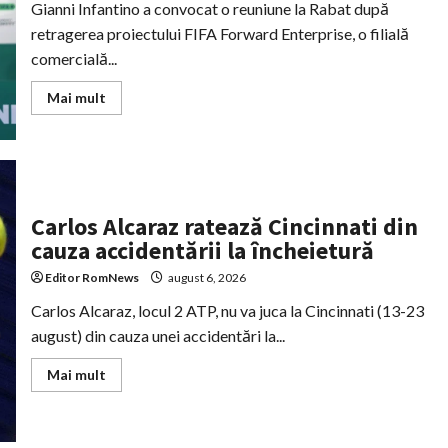
Gianni Infantino a convocat o reuniune la Rabat după
retragerea proiectului FIFA Forward Enterprise, o filială
comercială...
Read
Mai mult
more
about
Infantino
convoacă
oficialii
FIFA
la
Rabat
Carlos Alcaraz ratează Cincinnati din
după
controversa
cauza accidentării la încheietură
privind
filiala
comercială
Editor RomNews
august 6, 2026
Carlos Alcaraz, locul 2 ATP, nu va juca la Cincinnati (13-23
august) din cauza unei accidentări la...
Read
Mai mult
more
about
Carlos
Alcaraz
ratează