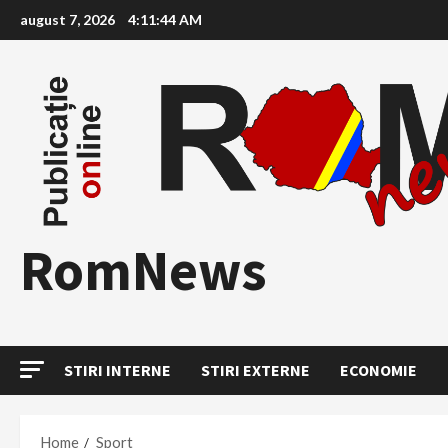
Skip
august 7, 2026
4:11:45 AM
to
content
RomNews
STIRI INTERNE
STIRI EXTERNE
ECONOMIE
Home
Sport