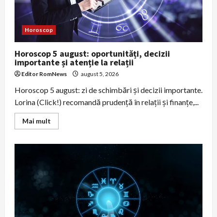
și
la
sănătate
Horoscop
Horoscop 5 august: oportunități, decizii
importante și atenție la relații
Editor RomNews
august 5, 2026
Horoscop 5 august: zi de schimbări şi decizii importante.
Lorina (Click!) recomandă prudenţă în relaţii şi finanţe,...
Read
Mai mult
more
about
Horoscop
5
august:
oportunități,
decizii
importante
și
atenție
la
relații