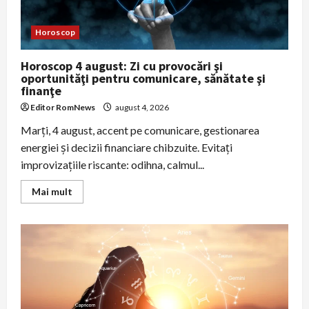
Horoscop
Horoscop 4 august: Zi cu provocări şi
oportunităţi pentru comunicare, sănătate şi
finanţe
Editor RomNews
august 4, 2026
Marţi, 4 august, accent pe comunicare, gestionarea
energiei şi decizii financiare chibzuite. Evitaţi
improvizaţiile riscante: odihna, calmul...
Read
Mai mult
more
about
Horoscop
4
august:
Zi
cu
provocări
şi
oportunităţi
pentru
comunicare,