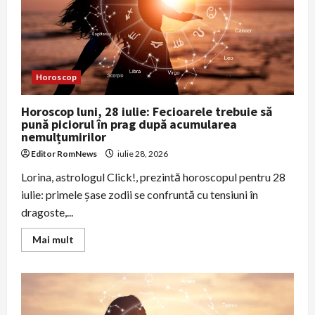
sănătate
şi
finanţe
Horoscop
Horoscop luni, 28 iulie: Fecioarele trebuie să
pună piciorul în prag după acumularea
nemulțumirilor
Editor RomNews
iulie 28, 2026
Lorina, astrologul Click!, prezintă horoscopul pentru 28
iulie: primele şase zodii se confruntă cu tensiuni în
dragoste,...
Read
Mai mult
more
about
Horoscop
luni,
28
iulie:
Fecioarele