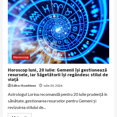
27
iulie:
Scorpionii,
Racii,
Leii
și
Berbecii
pornesc
săptămâna
cu
noroc
Horoscop
Horoscop luni, 20 iulie: Gemenii își gestionează
resursele, iar Săgetătorii își regândesc stilul de
viață
Editor RomNews
iulie 20, 2026
Astrologul Lorina recomandă pentru 20 iulie prudență în
sănătate, gestionarea resurselor pentru Gemeni și
revizuirea stilului de...