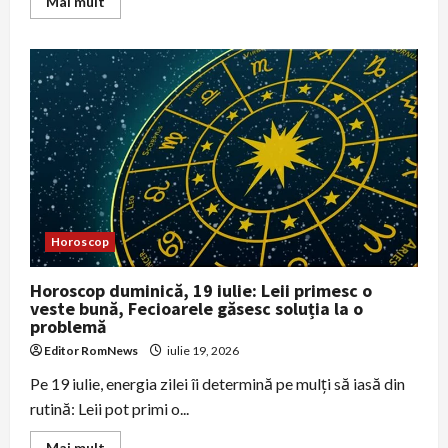
Read
Mai mult
more
about
Horoscop
luni,
20
iulie:
Gemenii
își
gestionează
resursele,
iar
Săgetătorii
își
regândesc
stilul
de
viață
Horoscop
Horoscop duminică, 19 iulie: Leii primesc o
veste bună, Fecioarele găsesc soluția la o
problemă
Editor RomNews
iulie 19, 2026
Pe 19 iulie, energia zilei îi determină pe mulți să iasă din
rutină: Leii pot primi o...
Read
Mai mult