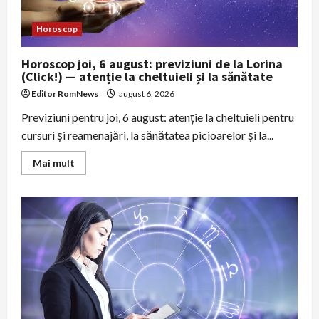
Horoscop
Horoscop joi, 6 august: previziuni de la Lorina
(Click!) — atenție la cheltuieli și la sănătate
Editor RomNews
august 6, 2026
Previziuni pentru joi, 6 august: atenție la cheltuieli pentru
cursuri și reamenajări, la sănătatea picioarelor și la...
Read
Mai mult
more
about
Horoscop
joi,
6
august:
previziuni
de
la
Lorina
(Click!)
—
atenție
la
cheltuieli