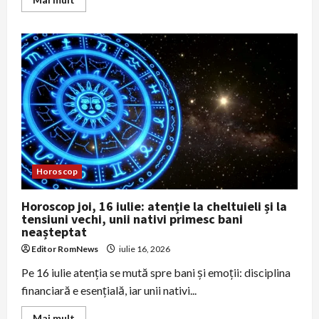
more
about
Horoscop
duminică,
19
iulie:
Leii
primesc
o
veste
bună,
Fecioarele
găsesc
soluția
la
o
problemă
Horoscop
Horoscop joi, 16 iulie: atenție la cheltuieli și la
tensiuni vechi, unii nativi primesc bani
neașteptat
Editor RomNews
iulie 16, 2026
Pe 16 iulie atenţia se mută spre bani şi emoţii: disciplina
financiară e esenţială, iar unii nativi...
Read
Mai mult