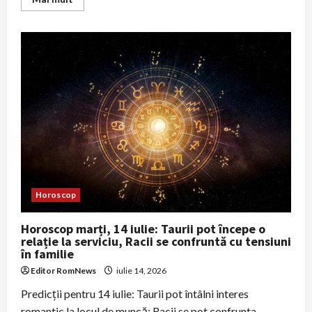
more
about
Horoscop
joi,
16
iulie:
atenție
la
cheltuieli
și
la
tensiuni
vechi,
unii
nativi
primesc
bani
neașteptat
Horoscop
Horoscop marți, 14 iulie: Taurii pot începe o
relație la serviciu, Racii se confruntă cu tensiuni
în familie
Editor RomNews
iulie 14, 2026
Predicții pentru 14 iulie: Taurii pot întâlni interes
romantic la locul de muncă; Racii se pot confrunta...