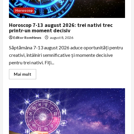
Horoscop
Horoscop 7-13 august 2026: trei nativi trec
printr-un moment decisiv
Editor RomNews
august 8, 2026
Săptămâna 7-13 august 2026 aduce oportunităţi pentru
creativi, întâlniri semnificative şi momente decisive
pentru trei nativi. Fiţi...
Read
Mai mult
more
about
Horoscop
7-
13
august
2026:
trei
nativi
trec
printr-
un
moment
decisiv