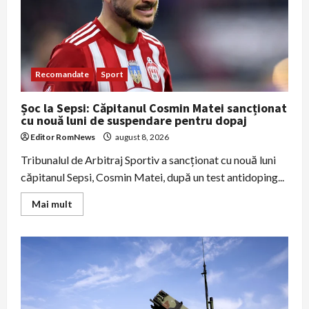
alcool
aduse
din
UE
Recomandate
Sport
Șoc la Sepsi: Căpitanul Cosmin Matei sancționat
cu nouă luni de suspendare pentru dopaj
Editor RomNews
august 8, 2026
Tribunalul de Arbitraj Sportiv a sancționat cu nouă luni
căpitanul Sepsi, Cosmin Matei, după un test antidoping...
Read
Mai mult
more
about
Șoc
la
Sepsi:
Căpitanul
Cosmin
Matei
sancționat
cu