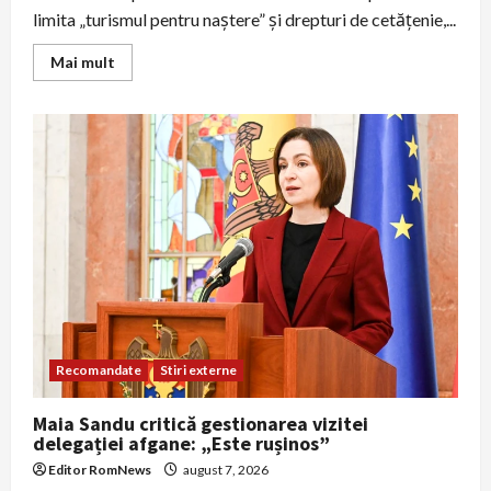
limita „turismul pentru naștere” și drepturi de cetățenie,...
Read
Mai mult
more
about
Trump
semnează
noi
ordine
executive
pentru
a
restrânge
„turismul
pentru
naștere”
și
limitează
anumite
drepturi
de
cetățenie
Recomandate
Stiri externe
Maia Sandu critică gestionarea vizitei
delegației afgane: „Este rușinos”
Editor RomNews
august 7, 2026