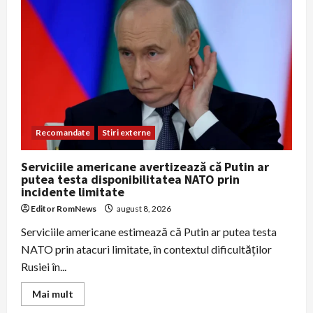
mai
multe
drone
au
survolat
o
bază
germană
unde
se
repară
sisteme
Patriot
Recomandate
Stiri externe
Serviciile americane avertizează că Putin ar
putea testa disponibilitatea NATO prin
incidente limitate
Editor RomNews
august 8, 2026
Serviciile americane estimează că Putin ar putea testa
NATO prin atacuri limitate, în contextul dificultăţilor
Rusiei în...
Read
Mai mult
more
about