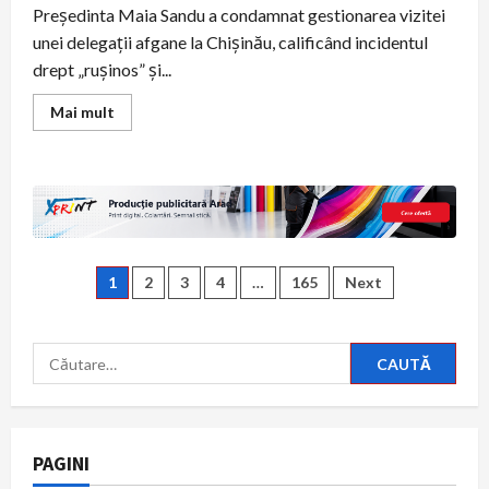
Președinta Maia Sandu a condamnat gestionarea vizitei
unei delegații afgane la Chișinău, calificând incidentul
drept „rușinos” și...
Read
Mai mult
more
about
Maia
Sandu
critică
gestionarea
vizitei
delegației
afgane:
„Este
Paginație
rușinos”
1
2
3
4
…
165
Next
articole
Caută
după:
PAGINI