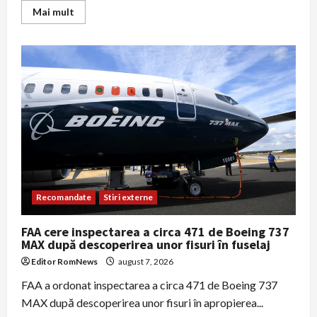
Read
Mai mult
more
about
Reia
operațiunea
de
scufundare
a
celor
patru
barje
pe
Brațul
Bala
pentru
asigurarea
apei
la
Cernavodă
Recomandate
Stiri externe
FAA cere inspectarea a circa 471 de Boeing 737
MAX după descoperirea unor fisuri în fuselaj
Editor RomNews
august 7, 2026
FAA a ordonat inspectarea a circa 471 de Boeing 737
MAX după descoperirea unor fisuri în apropierea...