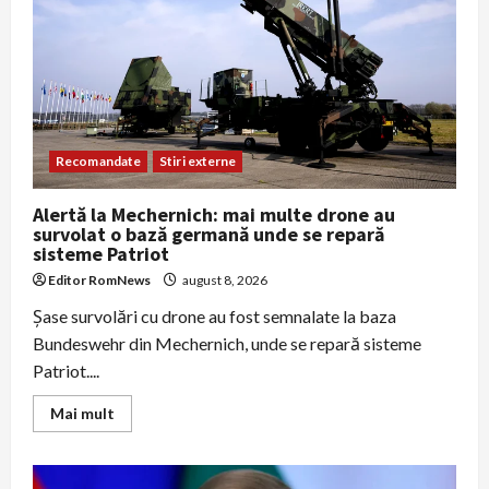
nouă
luni
de
suspendare
pentru
dopaj
Recomandate
Stiri externe
Alertă la Mechernich: mai multe drone au
survolat o bază germană unde se repară
sisteme Patriot
Editor RomNews
august 8, 2026
Şase survolări cu drone au fost semnalate la baza
Bundeswehr din Mechernich, unde se repară sisteme
Patriot....
Read
Mai mult
more
about
Alertă
la
Mechernich: