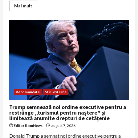
Read
Mai mult
more
about
FAA
cere
inspectarea
a
circa
471
de
Boeing
737
MAX
după
descoperirea
unor
fisuri
în
fuselaj
Recomandate
Stiri externe
Trump semnează noi ordine executive pentru a
restrânge „turismul pentru naștere” și
limitează anumite drepturi de cetățenie
Editor RomNews
august 7, 2026
Donald Trump a semnat noi ordine executive pentru a