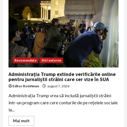
peroane
învechite:
accesul
în
gări
rămâne
o
problemă
în
România
Recomandate
Stiri externe
Administrația Trump extinde verificările online
pentru jurnaliștii străini care cer vize în SUA
Editor RomNews
august 7, 2026
Administrația Trump vrea să includă jurnaliștii străini
într-un program care cere conturile de pe rețelele sociale
la...
Read
Mai mult
more