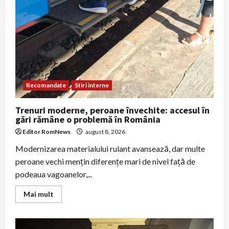
Recomandate
Stiri interne
Trenuri moderne, peroane învechite: accesul în
gări rămâne o problemă în România
Editor RomNews
august 8, 2026
Modernizarea materialului rulant avansează, dar multe
peroane vechi menţin diferenţe mari de nivel faţă de
podeaua vagoanelor,...
Read
Mai mult
more
about
Trenuri
moderne,