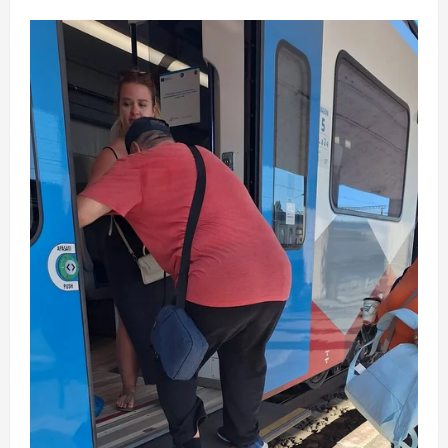
Serviciile
americane
avertizează
că
Putin
ar
putea
testa
disponibilitatea
NATO
prin
incidente
limitate