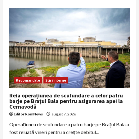
about
Administrația
Trump
extinde
verificările
online
pentru
jurnaliștii
străini
care
cer
vize
în
SUA
Recomandate
Stiri interne
Reia operațiunea de scufundare a celor patru
barje pe Brațul Bala pentru asigurarea apei la
Cernavodă
Editor RomNews
august 7, 2026
Operațiunea de scufundare a patru barje pe Brațul Bala a
fost reluată vineri pentru a crește debitul...