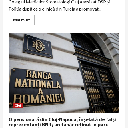
Colegiul Medicilor Stomatologi Cluj a sesizat DSP și
Poliția după ce o clinică din Turcia a promovat...
Read
Mai mult
more
about
Anchetă
la
Cluj
după
anunțul
unei
clinici
din
Turcia:
pacienții
invitați
la
hotel
cu
radiografii
dentare
Cluj
O pensionară din Cluj-Napoca, înșelată de falși
reprezentanți BNR; un tânăr reținut în parc