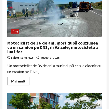
se
modifică
temporar
din
cauza
lucrărilor
de
reparații
Cluj
Motociclist de 36 de ani, mort după coliziunea
cu un camion pe DN1, în Vâlcele; motocicleta a
luat foc
Editor RomNews
august 5, 2026
Un motociclist de 36 de ani a murit după ce s-a ciocnit cu
un camion pe DN1,...
Read
Mai mult
more
about
Motociclist
de
36
de
ani,
mort