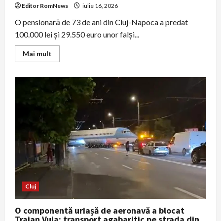
Editor RomNews
iulie 16, 2026
O pensionară de 73 de ani din Cluj-Napoca a predat
100.000 lei și 29.550 euro unor falși...
Read
Mai mult
more
about
O
pensionară
din
Cluj-
Napoca,
înșelată
de
falși
reprezentanți
BNR;
un
tânăr
reținut
în
parc
Cluj
O componentă uriașă de aeronavă a blocat
Traian Vuia: transport agabaritic pe strada din