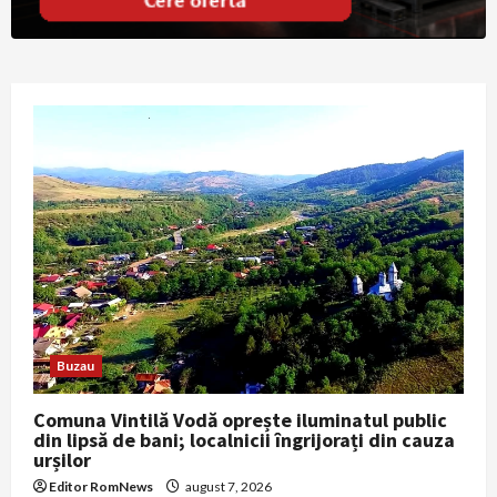
Buzau
Comuna Vintilă Vodă oprește iluminatul public
din lipsă de bani; localnicii îngrijorați din cauza
urșilor
Editor RomNews
august 7, 2026