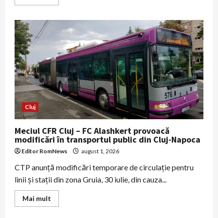
more
about
Grav
accident
pe
centura
Cluj-
Napoca:
o
fetiță
a
murit,
alți
trei
ocupanți
răniți
Cluj
Meciul CFR Cluj – FC Alashkert provoacă
modificări în transportul public din Cluj-Napoca
Editor RomNews
august 1, 2026
CTP anunţă modificări temporare de circulaţie pentru
linii şi staţii din zona Gruia, 30 iulie, din cauza...
Read
Mai mult
more
about