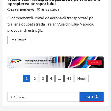
apropierea aeroportului
Editor RomNews
iulie 14, 2026
O componentă uriașă de aeronavă transportată pe
trailer a ocupat strada Traian Vuia din Cluj-Napoca,
provocând restricții...
Read
Mai mult
more
about
O
componentă
uriașă
de
aeronavă
a
blocat
Traian
Paginație
Vuia:
1
2
3
4
…
41
Next
transport
agabaritic
articole
pe
strada
Caută
din
apropierea
după:
aeroportului