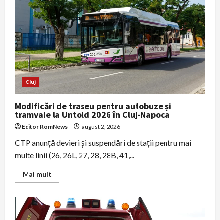
după
coliziunea
cu
un
camion
pe
DN1,
în
Vâlcele;
motocicleta
a
luat
Cluj
foc
Modificări de traseu pentru autobuze și
tramvaie la Untold 2026 în Cluj-Napoca
Editor RomNews
august 2, 2026
CTP anunță devieri și suspendări de stații pentru mai
multe linii (26, 26L, 27, 28, 28B, 41,...
Read
Mai mult
more
about
Modificări
de
traseu
pentru