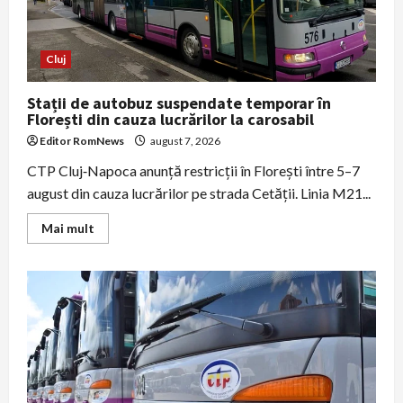
Cluj
Stații de autobuz suspendate temporar în
Florești din cauza lucrărilor la carosabil
Editor RomNews
august 7, 2026
CTP Cluj‑Napoca anunță restricții în Florești între 5–7
august din cauza lucrărilor pe strada Cetății. Linia M21...
Read
Mai mult
more
about
Stații
de
autobuz
suspendate
temporar
în
Florești
din
cauza
lucrărilor
la