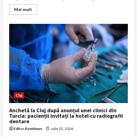
Read
Mai mult
more
about
Incendiu
la
o
ghenă
de
gunoi
din
Cluj-
Napoca:
două
mașini
și
fațada
unui
bloc
afectate,
zeci
de
Cluj
persoane
evacuate
Anchetă la Cluj după anunțul unei clinici din
Turcia: pacienții invitați la hotel cu radiografii
dentare
Editor RomNews
iulie 22, 2026