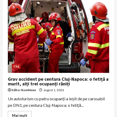
autobuze
și
tramvaie
la
Untold
2026
în
Cluj-
Napoca
Cluj
Grav accident pe centura Cluj-Napoca: o fetiță a
murit, alți trei ocupanți răniți
Editor RomNews
august 1, 2026
Un autoturism cu patru ocupanți a ieșit de pe carosabil
pe DN1, pe centura Cluj-Napoca; o fetiță...
Read
Mai mult