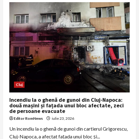
Meciul
CFR
Cluj
–
FC
Alashkert
provoacă
modificări
în
transportul
public
din
Cluj-
Napoca
Cluj
Incendiu la o ghenă de gunoi din Cluj-Napoca:
două mașini și fațada unui bloc afectate, zeci
de persoane evacuate
Editor RomNews
iulie 23, 2026
Un incendiu la o ghenă de gunoi din cartierul Grigorescu,
Cluj-Napoca, a afectat fațada unui bloc și...