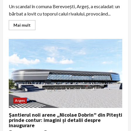
Un scandal în comuna Berevoești, Argeș, a escaladat: un
bărbat a lovit cu toporul calul rivalului, provocând...
Read
Mai mult
more
about
Scandal
în
Berevoești:
bărbat
atacă
cu
toporul
calul
rivalului,
animalul
are
răni
grave
Arges
Șantierul noii arene „Nicolae Dobrin” din Pitești
prinde contur: imagini și detalii despre
inaugurare