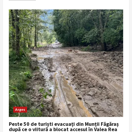
about
O
femeie
din
Rociu,
Argeș,
reținută
după
ce
și-
ar
fi
ucis
soțul
în
locuința
familiei
Arges
Peste 50 de turiști evacuați din Munții Făgăraș
după ce o viitură a blocat accesul în Valea Rea