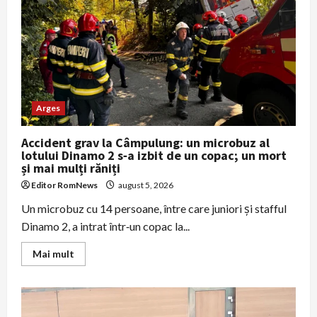
Arges
Accident grav la Câmpulung: un microbuz al
lotului Dinamo 2 s‑a izbit de un copac; un mort
și mai mulți răniți
Editor RomNews
august 5, 2026
Un microbuz cu 14 persoane, între care juniori și stafful
Dinamo 2, a intrat într‑un copac la...
Read
Mai mult
more
about
Accident
grav
la
Câmpulung: