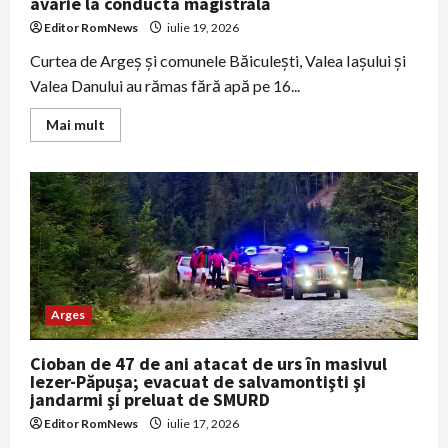
avarie la conducta magistrală
Editor RomNews
iulie 19, 2026
Curtea de Argeș și comunele Băiculești, Valea Iașului și
Valea Danului au rămas fără apă pe 16...
Read
Mai mult
more
about
Curtea
de
Argeș
și
trei
comune,
fără
apă
după
o
avarie
Arges
la
conducta
magistrală
Cioban de 47 de ani atacat de urs în masivul
Iezer-Păpușa; evacuat de salvamontişti şi
jandarmi şi preluat de SMURD
Editor RomNews
iulie 17, 2026