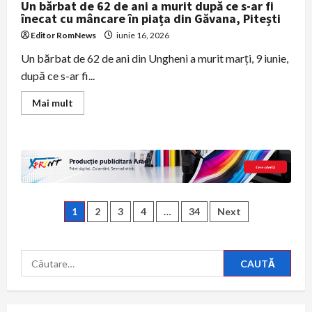
Un bărbat de 62 de ani a murit după ce s-ar fi
înecat cu mâncare în piața din Găvana, Pitești
Editor RomNews
iunie 16, 2026
Un bărbat de 62 de ani din Ungheni a murit marți, 9 iunie,
după ce s-ar fi...
Read
Mai mult
more
about
Un
bărbat
de
62
de
ani
a
murit
Paginație
după
1
2
3
4
…
34
Next
ce
s-
articole
ar
fi
Caută
înecat
cu
după:
mâncare
în
piața
din