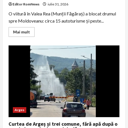
Editor RomNews
iulie 31, 2026
O viitură în Valea Rea (Munții Făgăraș) a blocat drumul
spre Moldoveanu: circa 15 autoturisme și peste...
Read
Mai mult
more
about
Peste
50
de
turiști
evacuați
din
Munții
Făgăraș
după
ce
o
viitură
a
blocat
accesul
în
Valea
Arges
Rea
Curtea de Argeș și trei comune, fără apă după o