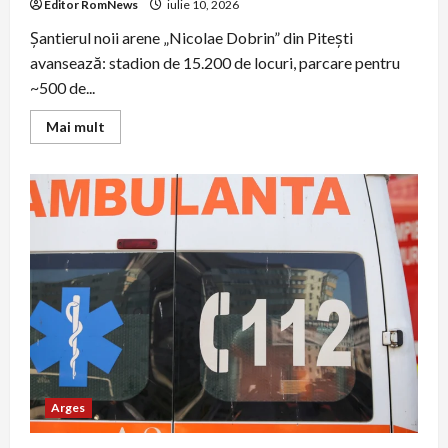
Editor RomNews
iulie 10, 2026
Șantierul noii arene „Nicolae Dobrin” din Pitești
avansează: stadion de 15.200 de locuri, parcare pentru
~500 de...
Read
Mai mult
more
about
Șantierul
noii
arene
„Nicolae
Dobrin”
din
Pitești
prinde
contur:
imagini
și
detalii
despre
inaugurare
Arges