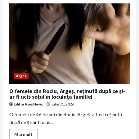
Un
sugar
blocat
într-
un
autoturism
la
Pitești,
salvat
de
polițiștii
locali
după
11
minute
Arges
O femeie din Rociu, Argeș, reținută după ce și-
ar fi ucis soțul în locuința familiei
Editor RomNews
iulie 31, 2026
O femeie de 46 de ani din Rociu, Argeș, a fost reținută
după ce și-ar fi ucis...
Read
Mai mult
more