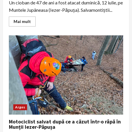
Un cioban de 47 de ani a fost atacat duminică, 12 iulie, pe
Muntele Jupâneasa (Iezer-Păpușa). Salvamontiştii...
Read
Mai mult
more
about
Cioban
de
47
de
ani
atacat
de
urs
în
masivul
Iezer-
Păpușa;
evacuat
de
salvamontişti
şi
jandarmi
şi
Arges
preluat
de
SMURD
Motociclist salvat după ce a căzut într-o râpă în
Munții Iezer‑Păpușa