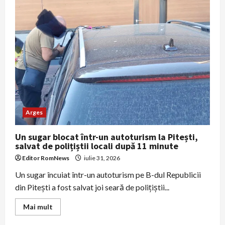
un
microbuz
al
lotului
Dinamo
2
s‑a
izbit
de
un
copac;
un
mort
și
mai
mulți
Arges
răniți
Un sugar blocat într-un autoturism la Pitești,
salvat de polițiștii locali după 11 minute
Editor RomNews
iulie 31, 2026
Un sugar încuiat într-un autoturism pe B-dul Republicii
din Pitești a fost salvat joi seară de polițiștii...
Read
Mai mult
more
about