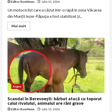
Editor RomNews
iulie 13, 2026
Un motociclist care a căzut într-o râpă în zona Văcarea
din Munții Iezer‑Păpușa a fost stabilizat și...
Read
Mai mult
more
about
Motociclist
salvat
după
ce
a
căzut
într-
o
râpă
în
Munții
Iezer‑Păpușa
Arges
Scandal în Berevoești: bărbat atacă cu toporul
calul rivalului, animalul are răni grave
Editor RomNews
iulie 13, 2026