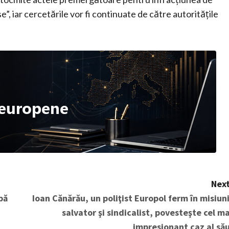
”, iar cercetările vor fi continuate de către autoritățile
Next
pă
Ioan Cănărău, un poliţist Europol ferm în misiuni
salvator şi sindicalist, povesteşte cel ma
impresionant caz al său