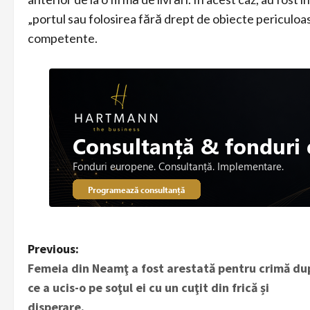
„portul sau folosirea fără drept de obiecte periculoase
competente.
P
Previous:
Femeia din Neamţ a fost arestată pentru crimă du
o
ce a ucis-o pe soţul ei cu un cuţit din frică și
disperare.