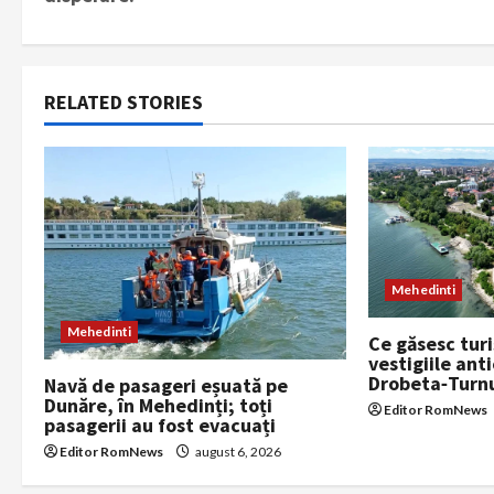
s
t
n
RELATED STORIES
a
v
i
g
Mehedinti
a
Mehedinti
Ce găsesc turi
vestigiile anti
t
Drobeta‑Turn
Navă de pasageri eșuată pe
Dunăre, în Mehedinți; toți
i
Editor RomNews
pasagerii au fost evacuați
Editor RomNews
august 6, 2026
o