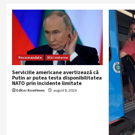
n
Recomandate
Stiri externe
Serviciile americane avertizează că
Putin ar putea testa disponibilitatea
NATO prin incidente limitate
Editor RomNews
august 8, 2026