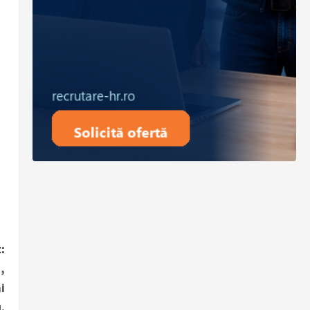
:
,
i
.