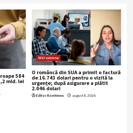
Stiri externe
O româncă din SUA a primit o factură
proape 584
de 16.743 dolari pentru o vizită la
,2 mld. lei
urgențe; după asigurare a plătit
2.046 dolari
6
Editor RomNews
august 8, 2026