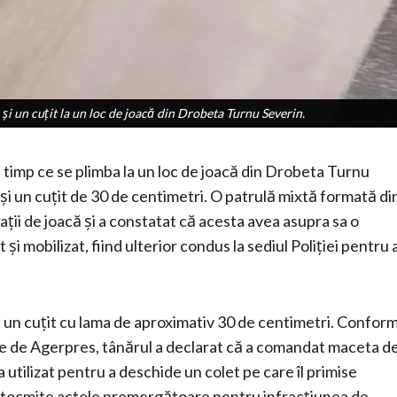
şi un cuţit la un loc de joacă din Drobeta Turnu Severin.
şi un cuţit la un loc de joacă din Drobeta Turnu Severin.
în timp ce se plimba la un loc de joacă din Drobeta Turnu
și un cuțit de 30 de centimetri. O patrulă mixtă formată di
pații de joacă și a constatat că acesta avea asupra sa o
 mobilizat, fiind ulterior condus la sediul Poliției pentru 
și un cuțit cu lama de aproximativ 30 de centimetri. Confor
te de Agerpres, tânărul a declarat că a comandat maceta d
a utilizat pentru a deschide un colet pe care îl primise
st întocmite actele premergătoare pentru infracțiunea de