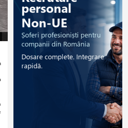
n
a
m
e