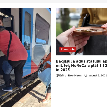
Economie
Bacșișul a adus statului a
mil. lei; HoReCa a plătit 12
în 2025
Editor RomNews
august 8, 202