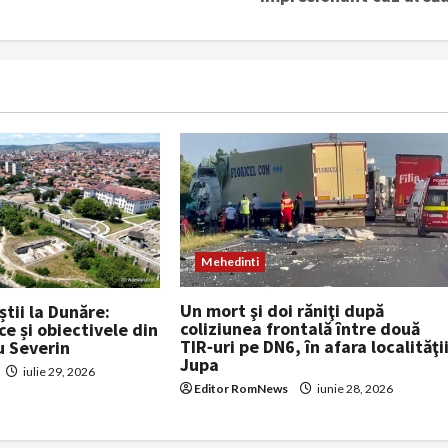
Mehedinti
Un mort şi doi răniţi după
știi la Dunăre:
coliziunea frontală între două
ce și obiectivele din
TIR‑uri pe DN6, în afara localităţi
u Severin
Jupa
iulie 29, 2026
Editor RomNews
iunie 28, 2026