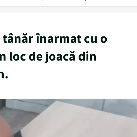
 tânăr înarmat cu o
n loc de joacă din
n.