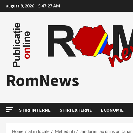
Skip
august 8, 2026
5:47:29 AM
to
content
RomNews
STIRI INTERNE
STIRI EXTERNE
ECONOMIE
Home
Stiri locale
Mehedinti
Jandarmii au prins un tânăr