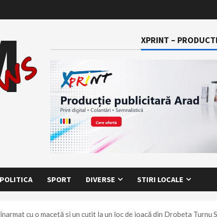
XPRINT – PRODUCTI
POLITICA
SPORT
DIVERSE
STIRI LOCALE
 înarmat cu o macetă şi un cuţit la un loc de joacă din Drobeta Turnu 