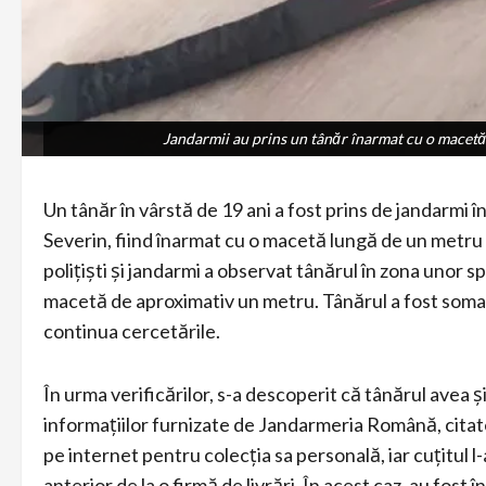
Jandarmii au prins un tânăr înarmat cu o macetă 
Jandarmii au prins un tânăr înarmat cu o macetă 
Un tânăr în vârstă de 19 ani a fost prins de jandarmi 
Severin, fiind înarmat cu o macetă lungă de un metru 
polițiști și jandarmi a observat tânărul în zona unor s
macetă de aproximativ un metru. Tânărul a fost somat și
continua cercetările.
În urma verificărilor, s-a descoperit că tânărul avea 
informațiilor furnizate de Jandarmeria Română, cita
pe internet pentru colecția sa personală, iar cuțitul l-
anterior de la o firmă de livrări. În acest caz, au fo