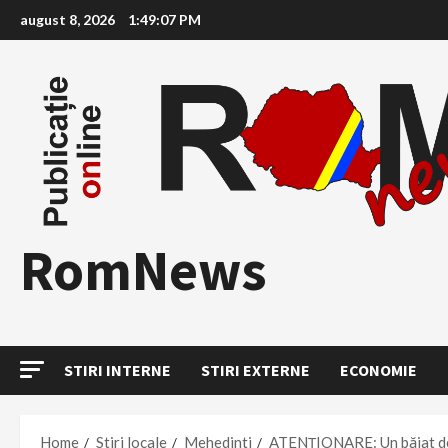
Skip
august 8, 2026
1:49:08 PM
to
content
RomNews
STIRI INTERNE
STIRI EXTERNE
ECONOMIE
Home
Stiri locale
Mehedinti
ATENȚIONARE: Un băiat de 1