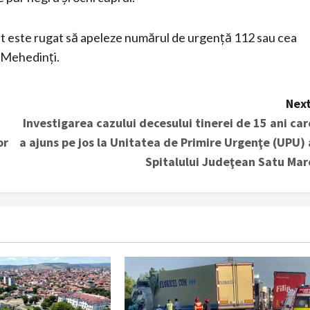
ut este rugat să apeleze numărul de urgență 112 sau cea
J Mehedinți.
Next
Investigarea cazului decesului tinerei de 15 ani car
or
a ajuns pe jos la Unitatea de Primire Urgenţe (UPU) 
Spitalului Judeţean Satu Mar