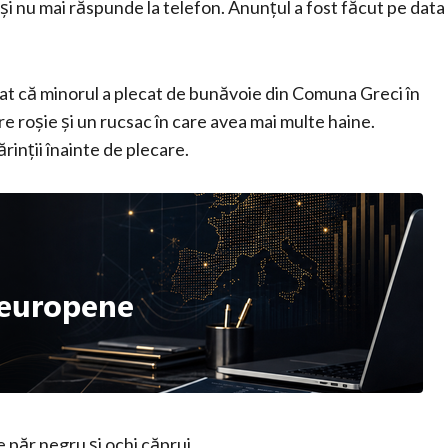
 și nu mai răspunde la telefon. Anunțul a fost făcut pe data
atat că minorul a plecat de bunăvoie din Comuna Greci în
are roșie și un rucsac în care avea mai multe haine.
rinții înainte de plecare.
e păr negru și ochi căprui.