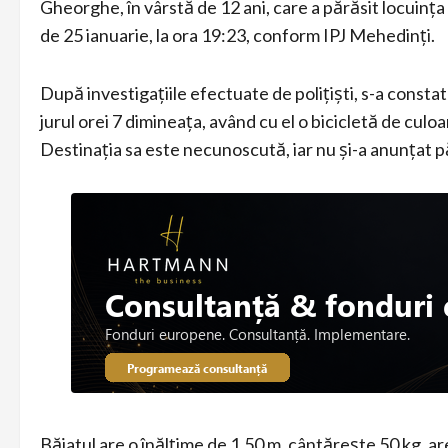
Gheorghe, în vârstă de 12 ani, care a părăsit locuința
de 25 ianuarie, la ora 19:23, conform IPJ Mehedinți.
După investigațiile efectuate de polițiști, s-a const
jurul orei 7 dimineața, având cu el o bicicletă de culo
Destinația sa este necunoscută, iar nu și-a anunțat pă
Băiatul are o înălțime de 1,50 m, cântărește 50 kg, ar