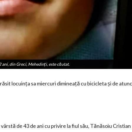
ni, din Greci, Mehedinți, este căutat.
ni, din Greci, Mehedinți, este căutat.
răsit locuința sa miercuri dimineață cu bicicleta și de atunc
 vârstă de 43 de ani cu privire la fiul său, Tănăsoiu Cristian