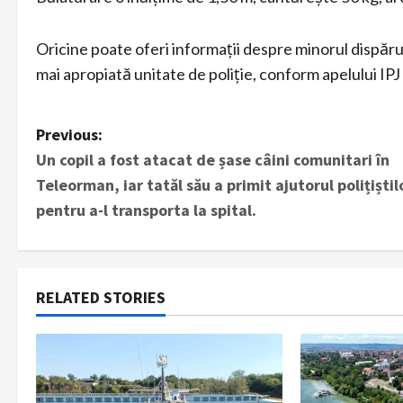
Oricine poate oferi informații despre minorul dispăr
mai apropiată unitate de poliție, conform apelului IP
P
Previous:
Un copil a fost atacat de șase câini comunitari în
o
Teleorman, iar tatăl său a primit ajutorul polițiștil
s
pentru a-l transporta la spital.
t
n
RELATED STORIES
a
v