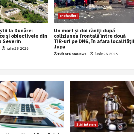
Mehedinti
Un mort şi doi răniţi după
știi la Dunăre:
coliziunea frontală între două
ce și obiectivele din
TIR‑uri pe DN6, în afara localităţi
u Severin
Jupa
iulie 29, 2026
Editor RomNews
iunie 28, 2026
Stiri interne