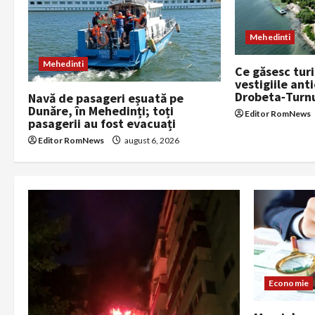
i
g
Mehedinti
a
Mehedinti
Ce găsesc turi
vestigiile anti
t
Drobeta‑Turn
Navă de pasageri eșuată pe
Dunăre, în Mehedinți; toți
i
Editor RomNews
pasagerii au fost evacuați
Editor RomNews
august 6, 2026
o
n
Economie