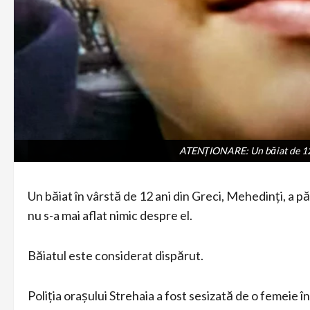
ATENȚIONARE: Un băiat de 12 a
ATENȚIONARE: Un băiat de 12 a
Un băiat în vârstă de 12 ani din Greci, Mehedinți, a pă
nu s-a mai aflat nimic despre el.
Băiatul este considerat dispărut.
Poliția orașului Strehaia a fost sesizată de o femeie în