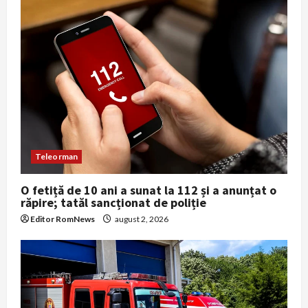
g
a
t
i
o
n
Teleorman
O fetiță de 10 ani a sunat la 112 și a anunțat o
răpire; tatăl sancționat de poliție
Editor RomNews
august 2, 2026