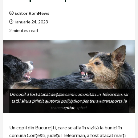
Editor RomNews
ianuarie 24, 2023
2 minutes read
Un copil a fost atacat de șase câini comunitari în Teleorman, iar
Un copil a fost atacat de șase câini comunitari în Teleorman,
tatăl său a primit ajutorul polițiștilor pentru a-l transporta la
iar tatăl său a primit ajutorul polițiștilor pentru a-l
transporta la spital.
spital.
Un copil din București, care se afla în vizită la bunici în
comuna Conțești, județul Teleorman, a fost atacat marți