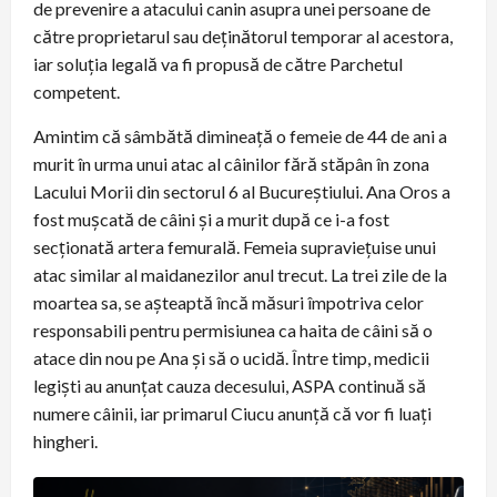
de prevenire a atacului canin asupra unei persoane de
către proprietarul sau deținătorul temporar al acestora,
iar soluția legală va fi propusă de către Parchetul
competent.
Amintim că sâmbătă dimineață o femeie de 44 de ani a
murit în urma unui atac al câinilor fără stăpân în zona
Lacului Morii din sectorul 6 al Bucureștiului. Ana Oros a
fost mușcată de câini și a murit după ce i-a fost
secționată artera femurală. Femeia supraviețuise unui
atac similar al maidanezilor anul trecut. La trei zile de la
moartea sa, se așteaptă încă măsuri împotriva celor
responsabili pentru permisiunea ca haita de câini să o
atace din nou pe Ana și să o ucidă. Între timp, medicii
legiști au anunțat cauza decesului, ASPA continuă să
numere câinii, iar primarul Ciucu anunță că vor fi luați
hingheri.