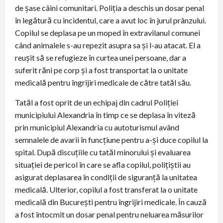
de șase câini comunitari. Poliția a deschis un dosar penal
în legătură cu incidentul, care a avut loc în jurul prânzului.
Copilul se deplasa pe un moped în extravilanul comunei
când animalele s-au repezit asupra sa și l-au atacat. El a
reușit să se refugieze în curtea unei persoane, dar a
suferit răni pe corp și a fost transportat la o unitate
medicală pentru îngrijiri medicale de către tatăl său.
Tatăl a fost oprit de un echipaj din cadrul Poliției
municipiului Alexandria în timp ce se deplasa în viteză
prin municipiul Alexandria cu autoturismul având
semnalele de avarii în funcțiune pentru a-și duce copilul la
spital. După discuțiile cu tatăl minorului și evaluarea
situației de pericol în care se afla copilul, polițiștii au
asigurat deplasarea în condiții de siguranță la unitatea
medicală. Ulterior, copilul a fost transferat la o unitate
medicală din București pentru îngrijiri medicale. În cauză
a fost întocmit un dosar penal pentru neluarea măsurilor