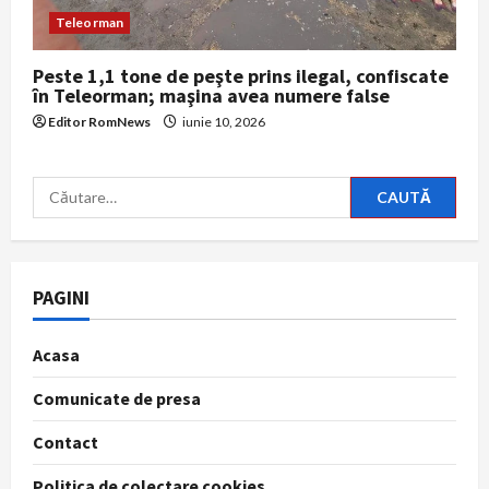
Teleorman
Peste 1,1 tone de peşte prins ilegal, confiscate
în Teleorman; maşina avea numere false
Editor RomNews
iunie 10, 2026
Caută
după:
PAGINI
Acasa
Comunicate de presa
Contact
Politica de colectare cookies