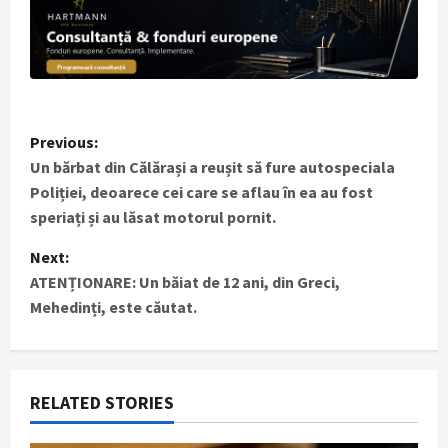
P
Previous:
Un bărbat din Călărași a reușit să fure autospeciala
o
Poliției, deoarece cei care se aflau în ea au fost
s
speriați și au lăsat motorul pornit.
t
Next:
ATENȚIONARE: Un băiat de 12 ani, din Greci,
n
Mehedinți, este căutat.
a
v
RELATED STORIES
i