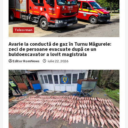
Teleorman
Avarie la conductă de gaz în Turnu Măgurele:
zeci de persoane evacuate după ce un
buldoexcavator a lovit magistrala
Editor RomNews
iulie 22, 2026