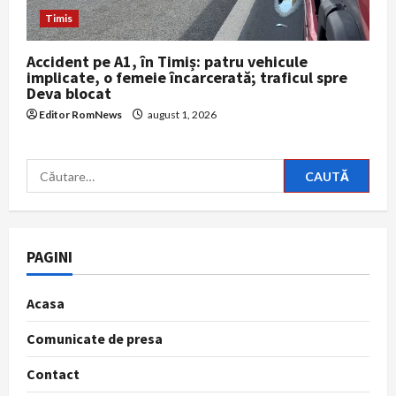
Timis
Accident pe A1, în Timiș: patru vehicule
implicate, o femeie încarcerată; traficul spre
Deva blocat
Editor RomNews
august 1, 2026
Caută
după:
PAGINI
Acasa
Comunicate de presa
Contact