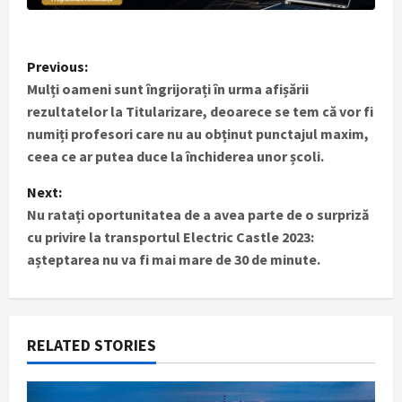
P
Previous:
Mulți oameni sunt îngrijorați în urma afișării
o
rezultatelor la Titularizare, deoarece se tem că vor fi
s
numiți profesori care nu au obținut punctajul maxim,
ceea ce ar putea duce la închiderea unor școli.
t
Next:
n
Nu ratați oportunitatea de a avea parte de o surpriză
cu privire la transportul Electric Castle 2023:
a
așteptarea nu va fi mai mare de 30 de minute.
v
i
RELATED STORIES
g
a