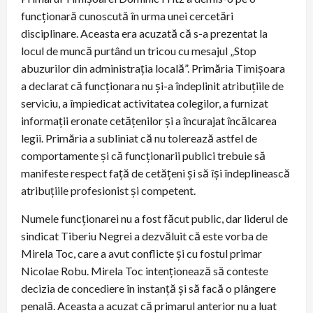
funcționară cunoscută în urma unei cercetări
disciplinare. Aceasta era acuzată că s-a prezentat la
locul de muncă purtând un tricou cu mesajul „Stop
abuzurilor din administrația locală”. Primăria Timișoara
a declarat că funcționara nu și-a îndeplinit atribuțiile de
serviciu, a împiedicat activitatea colegilor, a furnizat
informații eronate cetățenilor și a încurajat încălcarea
legii. Primăria a subliniat că nu tolerează astfel de
comportamente și că funcționarii publici trebuie să
manifeste respect față de cetățeni și să își îndeplinească
atribuțiile profesionist și competent.
Numele funcționarei nu a fost făcut public, dar liderul de
sindicat Tiberiu Negrei a dezvăluit că este vorba de
Mirela Toc, care a avut conflicte și cu fostul primar
Nicolae Robu. Mirela Toc intenționează să conteste
decizia de concediere în instanță și să facă o plângere
penală. Aceasta a acuzat că primarul anterior nu a luat