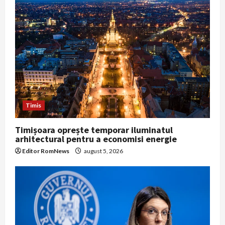
t
i
o
n
Timis
Timișoara oprește temporar iluminatul
arhitectural pentru a economisi energie
Editor RomNews
august 5, 2026