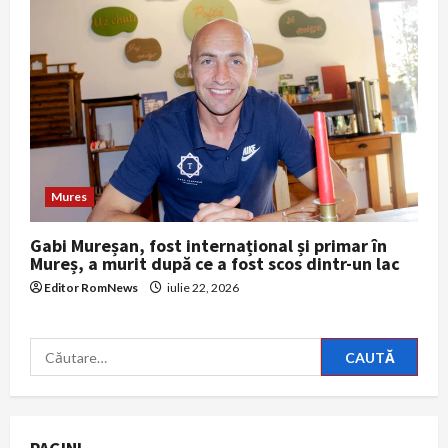
Mures
Gabi Mureșan, fost internațional și primar în
Mureș, a murit după ce a fost scos dintr-un lac
Editor RomNews
iulie 22, 2026
Caută
după: