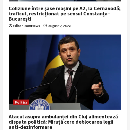
Coliziune între şase maşini pe A2, la Cernavodă;
traficul, restricţionat pe sensul Constanţa–
Bucureşti
Editor RomNews
august 9, 2026
Politica
Atacul asupra ambulanței din Cluj alimentează
disputa politică: Miruță cere deblocarea legii
anti-dezinformare