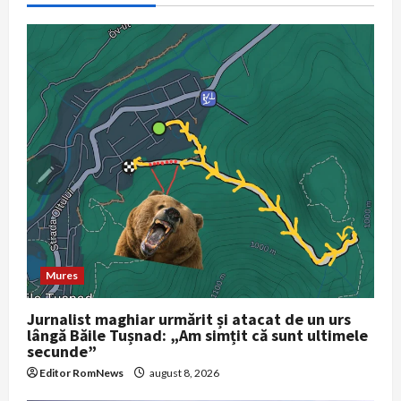
g
a
t
i
o
n
Mures
Jurnalist maghiar urmărit și atacat de un urs
lângă Băile Tușnad: „Am simțit că sunt ultimele
secunde”
Editor RomNews
august 8, 2026