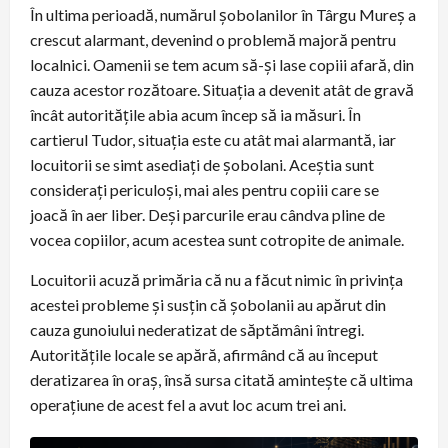
În ultima perioadă, numărul șobolanilor în Târgu Mureș a
crescut alarmant, devenind o problemă majoră pentru
localnici. Oamenii se tem acum să-și lase copiii afară, din
cauza acestor rozătoare. Situația a devenit atât de gravă
încât autoritățile abia acum încep să ia măsuri. În
cartierul Tudor, situația este cu atât mai alarmantă, iar
locuitorii se simt asediați de șobolani. Aceștia sunt
considerați periculoși, mai ales pentru copiii care se
joacă în aer liber. Deși parcurile erau cândva pline de
vocea copiilor, acum acestea sunt cotropite de animale.
Locuitorii acuză primăria că nu a făcut nimic în privința
acestei probleme și susțin că șobolanii au apărut din
cauza gunoiului nederatizat de săptămâni întregi.
Autoritățile locale se apără, afirmând că au început
deratizarea în oraș, însă sursa citată amintește că ultima
operațiune de acest fel a avut loc acum trei ani.