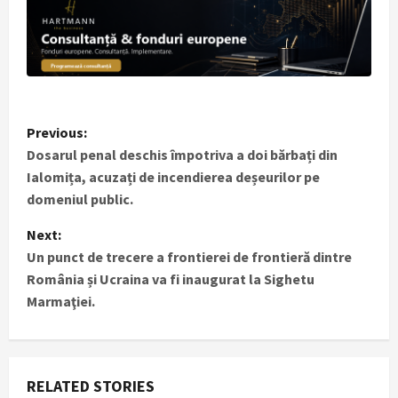
P
Previous:
Dosarul penal deschis împotriva a doi bărbați din
o
Ialomița, acuzați de incendierea deșeurilor pe
s
domeniul public.
t
Next:
Un punct de trecere a frontierei de frontieră dintre
n
România și Ucraina va fi inaugurat la Sighetu
Marmaţiei.
a
v
i
RELATED STORIES