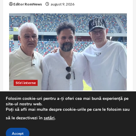
Editor RomNews
august 9, 2026
Stiri interne
Remus Achim filmează documentarul despre
Folosim cookie-uri pentru a-ți oferi cea mai bună experiență pe
Anghel și Edi Iordănescu: tată și fiu în centrul
site-ul nostru web.
atenției
Poți să afli mai multe despre cookie-urile pe care le folosim sau
Editor RomNews
august 9, 2026
să le dezactivezi în
setări
.
Accept