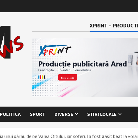
XPRINT – PRODUCTI
POLITICA
SPORT
DIVERSE
STIRI LOCALE
a unui pârâu de pe Valea Oltului, iar șoferul a fost găsit beat la vola