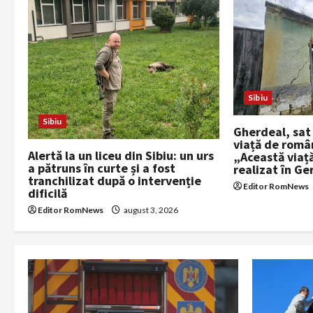
v
i
g
Sibiu
a
Sibiu
Gherdeal, sat
t
viață de români
Alertă la un liceu din Sibiu: un urs
„Această viaț
i
a pătruns în curte și a fost
realizat în G
tranchilizat după o intervenție
Editor RomNews
o
dificilă
Editor RomNews
august 3, 2026
n