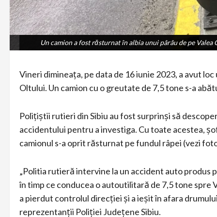
Un camion a fost răsturnat în albia unui pârâu de pe Valea Olt
Un camion a fost răsturnat în albia unui pârâu de pe Valea Olt
Vineri dimineața, pe data de 16 iunie 2023, a avut loc 
Oltului. Un camion cu o greutate de 7,5 tone s-a abătut
Polițiștii rutieri din Sibiu au fost surprinși să descop
accidentului pentru a investiga. Cu toate acestea, șof
camionul s-a oprit răsturnat pe fundul râpei (vezi foto
„Politia rutieră intervine la un accident auto produs 
în timp ce conducea o autoutilitară de 7,5 tone spre V
a pierdut controlul direcției și a ieșit în afara drumul
reprezentanții Poliției Județene Sibiu.