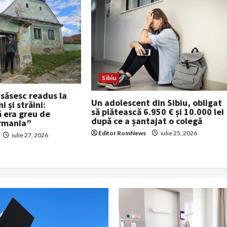
Sibiu
 săsesc readus la
Un adolescent din Sibiu, obligat
 și străini:
să plătească 6.950 € și 10.000 lei
ă era greu de
după ce a șantajat o colegă
ermania”
Editor RomNews
iulie 25, 2026
iulie 27, 2026