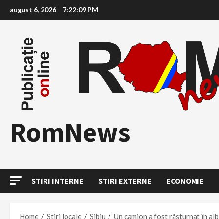
Skip
august 6, 2026
7:22:10 PM
to
content
RomNews
STIRI INTERNE
STIRI EXTERNE
ECONOMIE
Home
Stiri locale
Sibiu
Un camion a fost răsturnat în albi