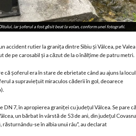
ului, iar șoferul a fost găsit beat la volan, conform unei fotografii.
ului, iar șoferul a fost găsit beat la volan, conform unei fotografii.
un accident rutier la granița dintre Sibiu și Vâlcea, pe Valea
 de pe carosabil și a căzut de la o înălțime de patru metri.
ere că șoferul era în stare de ebrietate când au ajuns la locul
erul a supraviețuit miraculos căderii în gol, deoarece
).
pe DN 7, în apropierea graniței cu județul Vâlcea. Se pare că
âlcea, un bărbat în vârstă de 53 de ani, din județul Covasna
ui, răsturnându-se în albia unui râu”, au declarat