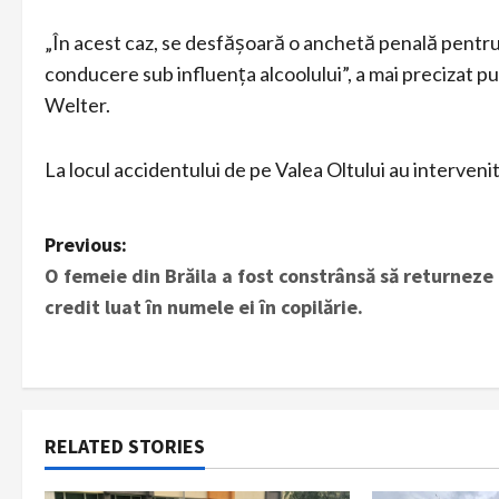
„În acest caz, se desfășoară o anchetă penală pentru
conducere sub influența alcoolului”, a mai precizat p
Welter.
La locul accidentului de pe Valea Oltului au intervenit
P
Previous:
O femeie din Brăila a fost constrânsă să returneze
o
credit luat în numele ei în copilărie.
s
t
n
RELATED STORIES
a