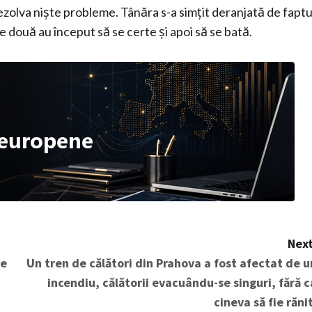
ezolva niște probleme. Tânăra s-a simțit deranjată de faptu
e două au început să se certe și apoi să se bată.
Next
pe
Un tren de călători din Prahova a fost afectat de u
incendiu, călătorii evacuându-se singuri, fără c
cineva să fie rănit