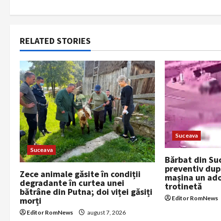
t
n
RELATED STORIES
a
v
i
g
a
Suceava
Suceava
t
Bărbat din Su
preventiv după
Zece animale găsite în condiții
mașina un ado
i
degradante în curtea unei
trotinetă
bătrâne din Putna; doi viței găsiți
o
Editor RomNews
morți
Editor RomNews
august 7, 2026