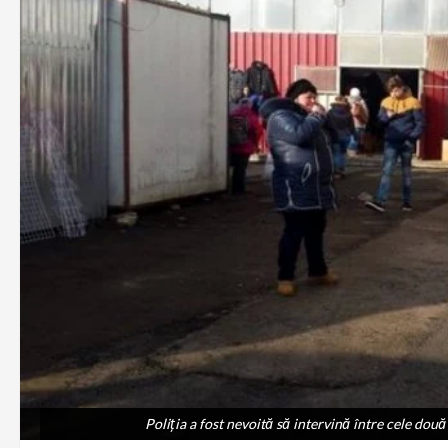
Poliția a fost nevoită să intervină între cele dou
Poliția a fost nevoită să intervină între cele dou