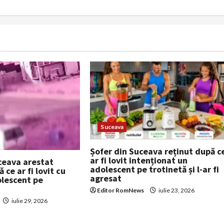
Suceava
Șofer din Suceava reținut după c
ar fi lovit intenționat un
ceava arestat
adolescent pe trotinetă și l-ar fi
 ce ar fi lovit cu
agresat
lescent pe
Editor RomNews
iulie 23, 2026
iulie 29, 2026