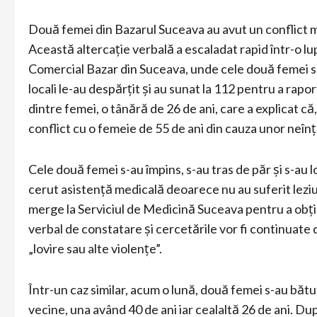
Două femei din Bazarul Suceava au avut un conflict mai
Această altercație verbală a escaladat rapid într-o lu
Comercial Bazar din Suceava, unde cele două femei s-au
locali le-au despărțit și au sunat la 112 pentru a rapo
dintre femei, o tânără de 26 de ani, care a explicat că
conflict cu o femeie de 55 de ani din cauza unor neîn
Cele două femei s-au împins, s-au tras de păr și s-au lo
cerut asistență medicală deoarece nu au suferit leziun
merge la Serviciul de Medicină Suceava pentru a obțin
verbal de constatare și cercetările vor fi continuate
„lovire sau alte violențe”.
Într-un caz similar, acum o lună, două femei s-au bătu
vecine, una având 40 de ani iar cealaltă 26 de ani. Du