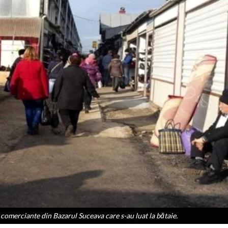
ă comerciante din Bazarul Suceava care s-au luat la bătaie.
ă comerciante din Bazarul Suceava care s-au luat la bătaie.