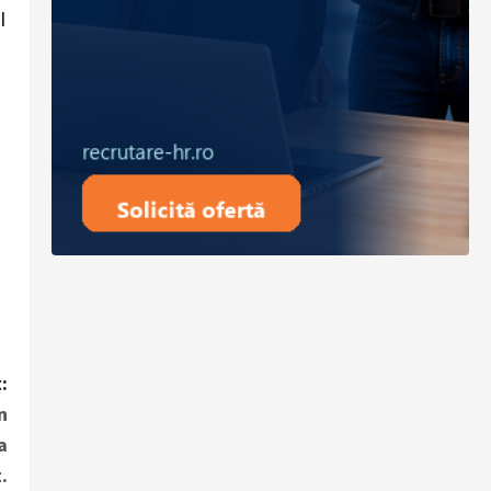
l
:
n
a
.