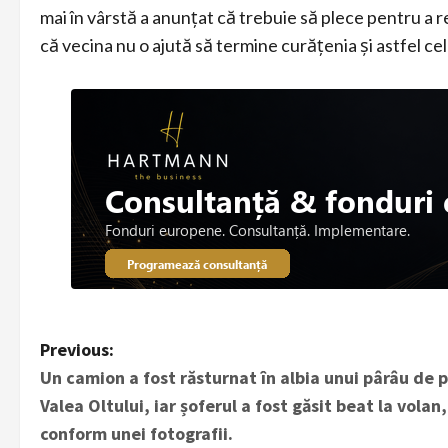
mai în vârstă a anunțat că trebuie să plece pentru a r
că vecina nu o ajută să termine curățenia și astfel cel
P
Previous:
Un camion a fost răsturnat în albia unui pârâu de 
o
Valea Oltului, iar șoferul a fost găsit beat la volan,
s
conform unei fotografii.