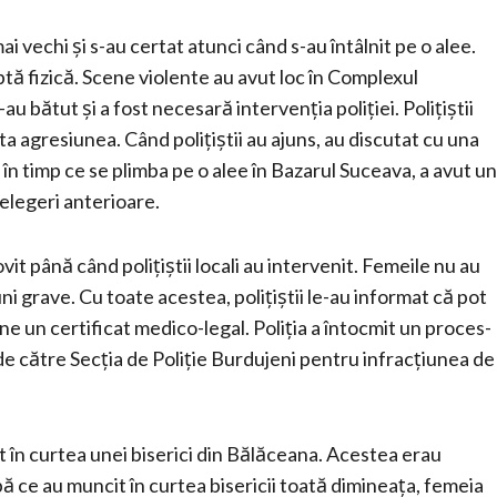
 vechi și s-au certat atunci când s-au întâlnit pe o alee.
ptă fizică. Scene violente au avut loc în Complexul
 bătut și a fost necesară intervenția poliției. Polițiștii
rta agresiunea. Când polițiștii au ajuns, au discutat cu una
, în timp ce se plimba pe o alee în Bazarul Suceava, a avut un
țelegeri anterioare.
vit până când polițiștii locali au intervenit. Femeile nu au
i grave. Cu toate acestea, polițiștii le-au informat că pot
e un certificat medico-legal. Poliția a întocmit un proces-
 de către Secția de Poliție Burdujeni pentru infracțiunea de
t în curtea unei biserici din Bălăceana. Acestea erau
pă ce au muncit în curtea bisericii toată dimineața, femeia