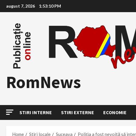
Skip
august 7, 2026
1:53:11 PM
to
content
RomNews
STIRI INTERNE
STIRI EXTERNE
ECONOMIE
Home
Stiri locale
Suceava
Poliția a fost nevoită să int