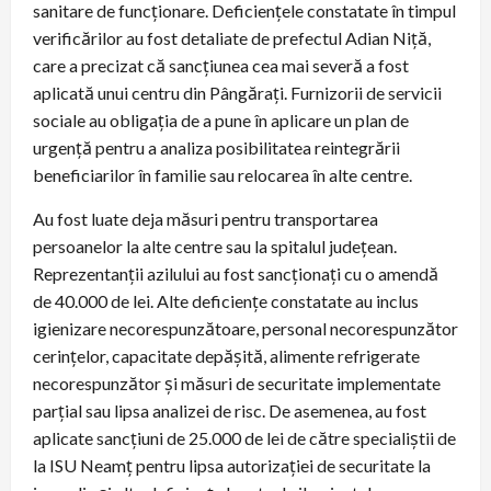
sanitare de funcționare. Deficiențele constatate în timpul
verificărilor au fost detaliate de prefectul Adian Niță,
care a precizat că sancțiunea cea mai severă a fost
aplicată unui centru din Pângărați. Furnizorii de servicii
sociale au obligația de a pune în aplicare un plan de
urgență pentru a analiza posibilitatea reintegrării
beneficiarilor în familie sau relocarea în alte centre.
Au fost luate deja măsuri pentru transportarea
persoanelor la alte centre sau la spitalul județean.
Reprezentanții azilului au fost sancționați cu o amendă
de 40.000 de lei. Alte deficiențe constatate au inclus
igienizare necorespunzătoare, personal necorespunzător
cerințelor, capacitate depășită, alimente refrigerate
necorespunzător și măsuri de securitate implementate
parțial sau lipsa analizei de risc. De asemenea, au fost
aplicate sancțiuni de 25.000 de lei de către specialiștii de
la ISU Neamț pentru lipsa autorizației de securitate la