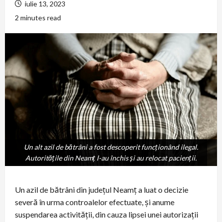
iulie 13, 2023
2 minutes read
Un alt azil de bătrâni a fost descoperit funcționând ilegal.
Un alt azil de bătrâni a fost descoperit funcționând ilegal.
Autoritățile din Neamț l-au închis și au relocat pacienții.
Autoritățile din Neamț l-au închis și au relocat pacienții.
Un azil de bătrâni din județul Neamț a luat o decizie
severă în urma controalelor efectuate, și anume
suspendarea activității, din cauza lipsei unei autorizații