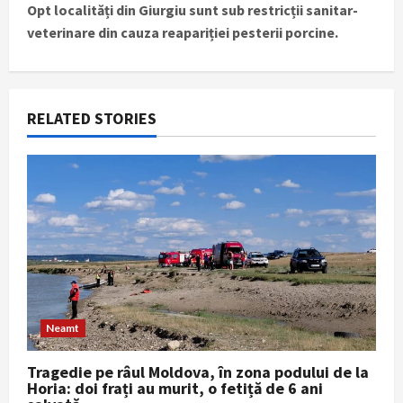
n
Opt localități din Giurgiu sunt sub restricții sanitar-
veterinare din cauza reapariției pesterii porcine.
a
v
i
RELATED STORIES
g
a
t
i
o
Neamt
n
Tragedie pe râul Moldova, în zona podului de la
Horia: doi frați au murit, o fetiță de 6 ani