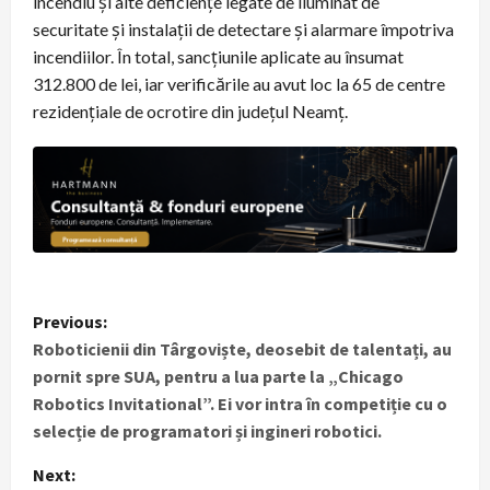
incendiu și alte deficiențe legate de iluminat de
securitate și instalații de detectare și alarmare împotriva
incendiilor. În total, sancțiunile aplicate au însumat
312.800 de lei, iar verificările au avut loc la 65 de centre
rezidențiale de ocrotire din județul Neamț.
P
Previous:
Roboticienii din Târgoviște, deosebit de talentați, au
o
pornit spre SUA, pentru a lua parte la „Chicago
s
Robotics Invitational”. Ei vor intra în competiție cu o
selecție de programatori și ingineri robotici.
t
Next: