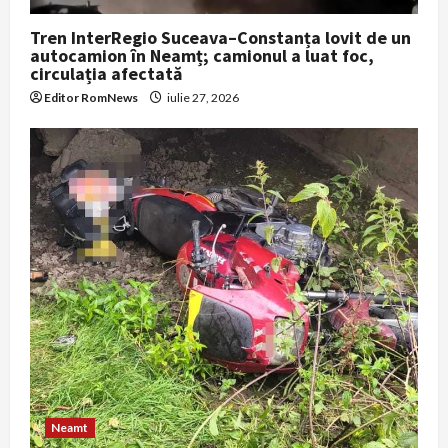
Tren InterRegio Suceava–Constanța lovit de un
autocamion în Neamț; camionul a luat foc,
circulația afectată
Editor RomNews
iulie 27, 2026
Neamt