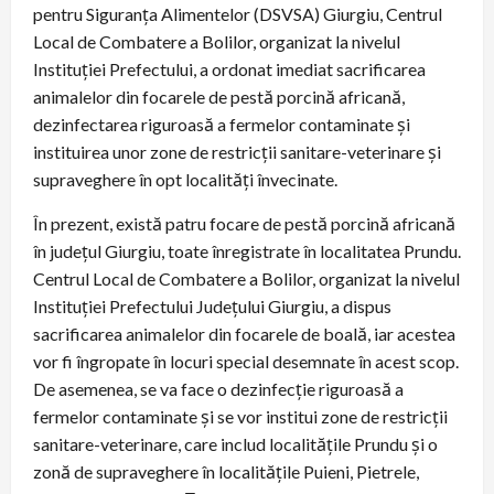
pentru Siguranţa Alimentelor (DSVSA) Giurgiu, Centrul
Local de Combatere a Bolilor, organizat la nivelul
Instituţiei Prefectului, a ordonat imediat sacrificarea
animalelor din focarele de pestă porcină africană,
dezinfectarea riguroasă a fermelor contaminate și
instituirea unor zone de restricții sanitare-veterinare și
supraveghere în opt localități învecinate.
În prezent, există patru focare de pestă porcină africană
în județul Giurgiu, toate înregistrate în localitatea Prundu.
Centrul Local de Combatere a Bolilor, organizat la nivelul
Instituţiei Prefectului Judeţului Giurgiu, a dispus
sacrificarea animalelor din focarele de boală, iar acestea
vor fi îngropate în locuri special desemnate în acest scop.
De asemenea, se va face o dezinfecție riguroasă a
fermelor contaminate și se vor institui zone de restricții
sanitare-veterinare, care includ localitățile Prundu și o
zonă de supraveghere în localitățile Puieni, Pietrele,