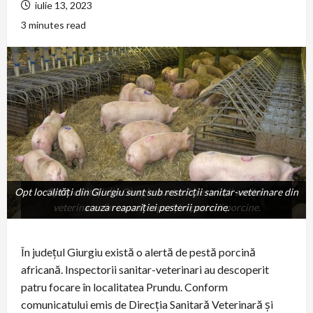
iulie 13, 2023
3 minutes read
Opt localități din Giurgiu sunt sub restricții sanitar-veterinare din
Opt localități din Giurgiu sunt sub restricții sanitar-
veterinare din cauza reapariției pesterii porcine.
cauza reapariției pesterii porcine.
În județul Giurgiu există o alertă de pestă porcină
africană. Inspectorii sanitar-veterinari au descoperit
patru focare în localitatea Prundu. Conform
comunicatului emis de Direcţia Sanitară Veterinară şi