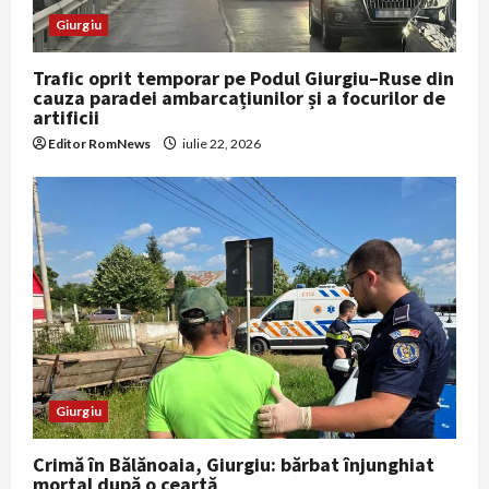
Giurgiu
Trafic oprit temporar pe Podul Giurgiu–Ruse din
cauza paradei ambarcațiunilor și a focurilor de
artificii
Editor RomNews
iulie 22, 2026
Giurgiu
Crimă în Bălănoaia, Giurgiu: bărbat înjunghiat
mortal după o ceartă