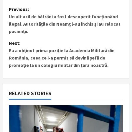
P
Previous:
Un alt azil de bătrâni a fost descoperit funcționând
o
ilegal. Autoritățile din Neamț l-au închis și au relocat
s
pacienții.
t
Next:
Ea a obținut prima poziție la Academia Militară din
n
România, ceea ce i-a permis să devină șefă de
promoție la un colegiu militar din țara noastră.
a
v
i
RELATED STORIES
g
a
t