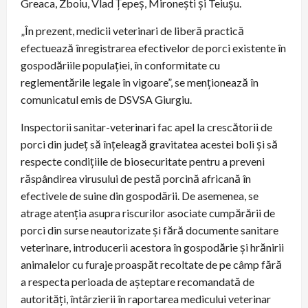
Greaca, Zboiu, Vlad Ţepeş, Mironeşti și Teiuşu.
„În prezent, medicii veterinari de liberă practică
efectuează înregistrarea efectivelor de porci existente în
gospodăriile populației, în conformitate cu
reglementările legale în vigoare”, se menționează în
comunicatul emis de DSVSA Giurgiu.
Inspectorii sanitar-veterinari fac apel la crescătorii de
porci din județ să înțeleagă gravitatea acestei boli și să
respecte condițiile de biosecuritate pentru a preveni
răspândirea virusului de pestă porcină africană în
efectivele de suine din gospodării. De asemenea, se
atrage atenția asupra riscurilor asociate cumpărării de
porci din surse neautorizate și fără documente sanitare
veterinare, introducerii acestora în gospodărie și hrănirii
animalelor cu furaje proaspăt recoltate de pe câmp fără
a respecta perioada de așteptare recomandată de
autorități, întârzierii în raportarea medicului veterinar