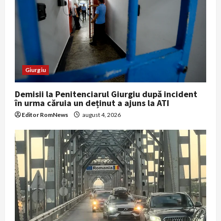
i
o
n
Giurgiu
Demisii la Penitenciarul Giurgiu după incident
în urma căruia un deținut a ajuns la ATI
Editor RomNews
august 4, 2026