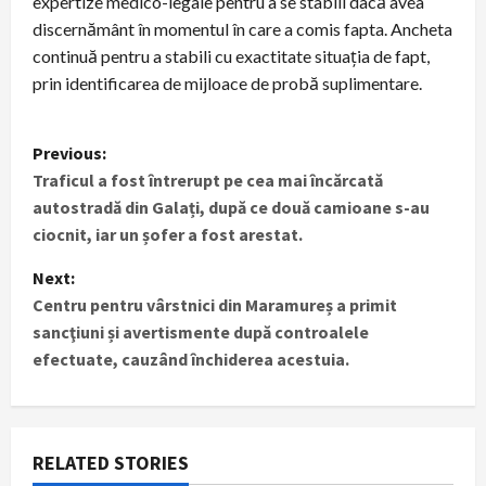
expertize medico-legale pentru a se stabili dacă avea
discernământ în momentul în care a comis fapta. Ancheta
continuă pentru a stabili cu exactitate situația de fapt,
prin identificarea de mijloace de probă suplimentare.
P
Previous:
Traficul a fost întrerupt pe cea mai încărcată
o
autostradă din Galați, după ce două camioane s-au
s
ciocnit, iar un șofer a fost arestat.
t
Next:
Centru pentru vârstnici din Maramureș a primit
n
sancţiuni și avertismente după controalele
efectuate, cauzând închiderea acestuia.
a
v
i
RELATED STORIES