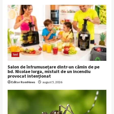
g
a
t
i
o
Iasi
n
Salon de înfrumusețare dintr-un cămin de pe
bd. Nicolae Iorga, mistuit de un incendiu
provocat intenționat
Editor RomNews
august 5, 2026