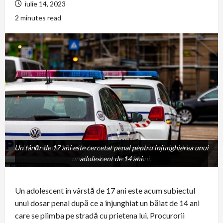
iulie 14, 2023
2 minutes read
Un tânăr de 17 ani este cercetat penal pentru înjunghierea unui
Un tânăr de 17 ani este cercetat penal pentru înjunghierea
unui adolescent de 14 ani.
adolescent de 14 ani.
Un adolescent în vârstă de 17 ani este acum subiectul
unui dosar penal după ce a înjunghiat un băiat de 14 ani
care se plimba pe stradă cu prietena lui. Procurorii