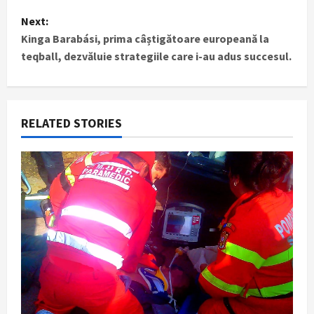
s
Next:
t
Kinga Barabási, prima câștigătoare europeană la
teqball, dezvăluie strategiile care i-au adus succesul.
n
a
RELATED STORIES
v
i
g
a
t
i
o