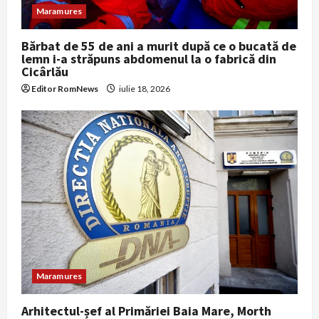
Maramures
n
Bărbat de 55 de ani a murit după ce o bucată de
lemn i-a străpuns abdomenul la o fabrică din
Cicârlău
Editor RomNews
iulie 18, 2026
Maramures
Arhitectul-șef al Primăriei Baia Mare, Morth