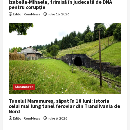
Izabella-Mihaela, trimisă în judecată de DNA
pentru corupție
Editor RomNews
iulie 16, 2026
Maramures
Tunelul Maramureș, săpat în 18 luni: istoria
celui mai lung tunel feroviar din Transilvania de
Nord
Editor RomNews
iulie 6, 2026