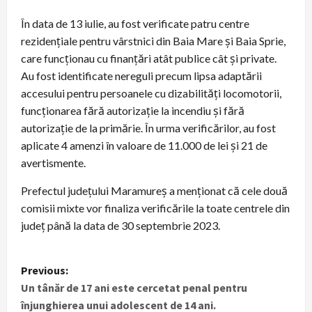
În data de 13 iulie, au fost verificate patru centre
rezidențiale pentru vârstnici din Baia Mare și Baia Sprie,
care funcționau cu finanțări atât publice cât și private.
Au fost identificate nereguli precum lipsa adaptării
accesului pentru persoanele cu dizabilități locomotorii,
funcționarea fără autorizație la incendiu și fără
autorizație de la primărie. În urma verificărilor, au fost
aplicate 4 amenzi în valoare de 11.000 de lei și 21 de
avertismente.
Prefectul județului Maramureș a menționat că cele două
comisii mixte vor finaliza verificările la toate centrele din
județ până la data de 30 septembrie 2023.
P
Previous:
Un tânăr de 17 ani este cercetat penal pentru
o
înjunghierea unui adolescent de 14 ani.