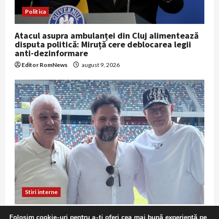
Politica
Atacul asupra ambulanței din Cluj alimentează
disputa politică: Miruță cere deblocarea legii
anti-dezinformare
Editor RomNews
august 9, 2026
Stiri interne
Remus Achim filmează documentarul despre
Folosim cookie-uri pentru a-ți oferi cea mai bună experiență pe