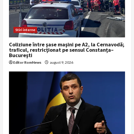
Stiri interne
Coliziune între şase maşini pe A2, la Cernavodă;
traficul, restricţionat pe sensul Constanţa–
Bucureşti
Editor RomNews
august 9, 2026