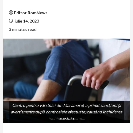
Editor RomNews
iulie 14, 2023
3 minutes read
Centru pentru vârstnici din Maramureș a primit sancţiuni și
Centru pentru vârstnici din Maramureș a primit sancţiuni și
avertismente după controalele efectuate, cauzând închiderea
avertismente după controalele efectuate, cauzând
închiderea acestuia.
acestuia.