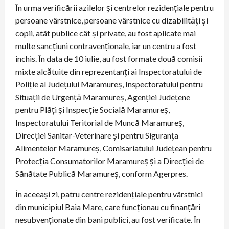
În urma verificării azilelor și centrelor rezidențiale pentru
persoane vârstnice, persoane vârstnice cu dizabilități și
copii, atât publice cât și private, au fost aplicate mai
multe sancțiuni contravenționale, iar un centru a fost
închis. În data de 10 iulie, au fost formate două comisii
mixte alcătuite din reprezentanți ai Inspectoratului de
Poliție al Județului Maramureș, Inspectoratului pentru
Situații de Urgență Maramureș, Agenției Județene
pentru Plăți și Inspecție Socială Maramureș,
Inspectoratului Teritorial de Muncă Maramureș,
Direcției Sanitar-Veterinare și pentru Siguranța
Alimentelor Maramureș, Comisariatului Județean pentru
Protecția Consumatorilor Maramureș și a Direcției de
Sănătate Publică Maramureș, conform Agerpres.
În aceeași zi, patru centre rezidențiale pentru vârstnici
din municipiul Baia Mare, care funcționau cu finanțări
nesubvenționate din bani publici, au fost verificate. În