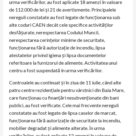
urma verificărilor, au fost aplicate 18 amenzi în valoare
de 112.000 de lei și 21 de avertismente. Principalele
nereguli constatate au fost legate de funcționarea sub
alte coduri CAEN decât cele specifice activităților
desfășurate, nerespectarea Codului Muncii,
nerespectarea cerințelor minime de securitate,
funcționarea fără autorizație de incendiu, lipsa
atestatelor privind igiena și lipsa documentelor
referitoare la furnizorul de alimente. Activitatea unui
centru a fost suspendată în urma verificărilor.
Controalele au continuat și în ziua de 11 iulie, când alte
patru centre rezidențiale pentru vârstnici din Baia Mare,
care funcționau cu finanțări nesubvenționate din bani
publici, au fost verificate. Cele mai frecvente nereguli
constatate au fost legate de lipsa caselor de marcat,
funcționarea fără autorizație de securitate la incendiu,
mobilier degradat și alimente alterate. În urma
verificărilor, au fost aplicate 12 amenzi în valoare de