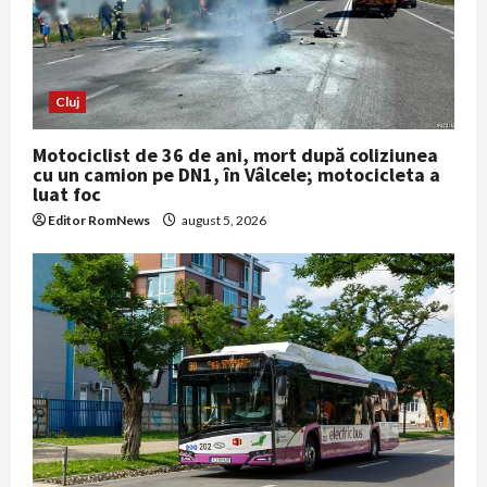
t
i
o
Cluj
n
Motociclist de 36 de ani, mort după coliziunea
cu un camion pe DN1, în Vâlcele; motocicleta a
luat foc
Editor RomNews
august 5, 2026