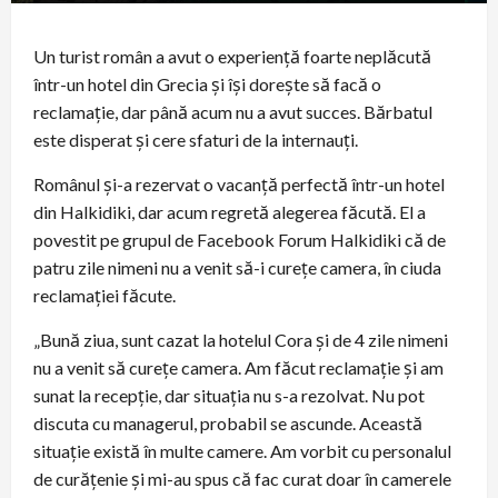
Un turist român a avut o experiență foarte neplăcută
într-un hotel din Grecia și își dorește să facă o
reclamație, dar până acum nu a avut succes. Bărbatul
este disperat și cere sfaturi de la internauți.
Românul și-a rezervat o vacanță perfectă într-un hotel
din Halkidiki, dar acum regretă alegerea făcută. El a
povestit pe grupul de Facebook Forum Halkidiki că de
patru zile nimeni nu a venit să-i curețe camera, în ciuda
reclamației făcute.
„Bună ziua, sunt cazat la hotelul Cora și de 4 zile nimeni
nu a venit să curețe camera. Am făcut reclamație și am
sunat la recepție, dar situația nu s-a rezolvat. Nu pot
discuta cu managerul, probabil se ascunde. Această
situație există în multe camere. Am vorbit cu personalul
de curățenie și mi-au spus că fac curat doar în camerele