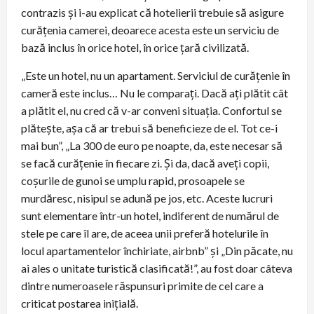
contrazis și i-au explicat că hotelierii trebuie să asigure
curățenia camerei, deoarece acesta este un serviciu de
bază inclus în orice hotel, în orice țară civilizată.
„Este un hotel, nu un apartament. Serviciul de curățenie în
cameră este inclus… Nu le comparați. Dacă ați plătit cât
a plătit el, nu cred că v-ar conveni situația. Confortul se
plătește, așa că ar trebui să beneficieze de el. Tot ce-i
mai bun”, „La 300 de euro pe noapte, da, este necesar să
se facă curățenie în fiecare zi. Și da, dacă aveți copii,
coșurile de gunoi se umplu rapid, prosoapele se
murdăresc, nisipul se adună pe jos, etc. Aceste lucruri
sunt elementare într-un hotel, indiferent de numărul de
stele pe care îl are, de aceea unii preferă hotelurile în
locul apartamentelor închiriate, airbnb” și „Din păcate, nu
ai ales o unitate turistică clasificată!”, au fost doar câteva
dintre numeroasele răspunsuri primite de cel care a
criticat postarea inițială.