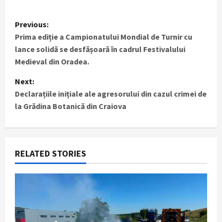
P
Previous:
Prima ediție a Campionatului Mondial de Turnir cu
o
lance solidă se desfășoară în cadrul Festivalului
s
Medieval din Oradea.
t
Next:
Declarațiile inițiale ale agresorului din cazul crimei de
n
la Grădina Botanică din Craiova
a
v
RELATED STORIES
i
g
a