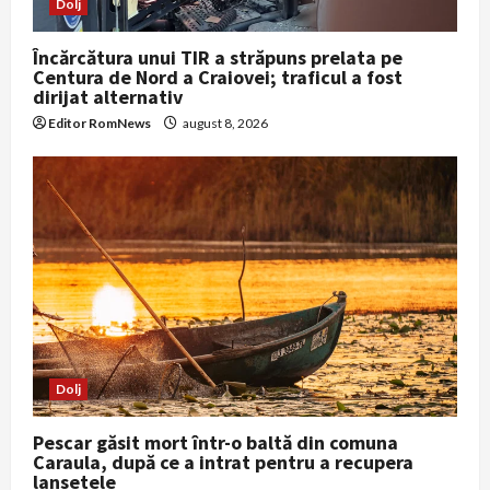
o
Dolj
n
Încărcătura unui TIR a străpuns prelata pe
Centura de Nord a Craiovei; traficul a fost
dirijat alternativ
Editor RomNews
august 8, 2026
Dolj
Pescar găsit mort într-o baltă din comuna
Caraula, după ce a intrat pentru a recupera
lansetele