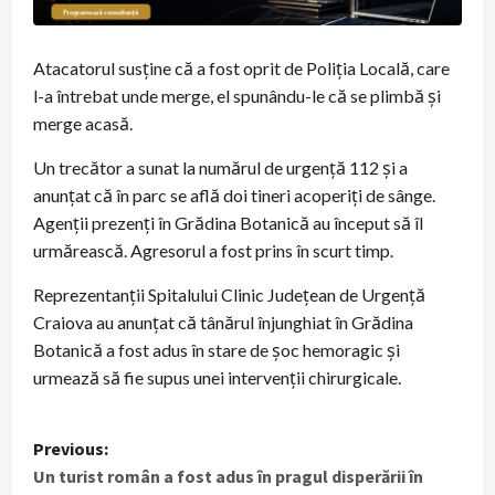
Atacatorul susține că a fost oprit de Poliția Locală, care
l-a întrebat unde merge, el spunându-le că se plimbă și
merge acasă.
Un trecător a sunat la numărul de urgență 112 și a
anunțat că în parc se află doi tineri acoperiți de sânge.
Agenții prezenți în Grădina Botanică au început să îl
urmărească. Agresorul a fost prins în scurt timp.
Reprezentanții Spitalului Clinic Județean de Urgență
Craiova au anunțat că tânărul înjunghiat în Grădina
Botanică a fost adus în stare de șoc hemoragic și
urmează să fie supus unei intervenții chirurgicale.
P
Previous:
Un turist român a fost adus în pragul disperării în
o