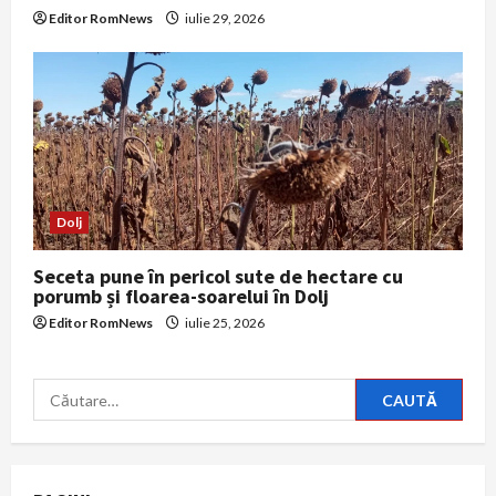
Editor RomNews
iulie 29, 2026
Dolj
Seceta pune în pericol sute de hectare cu
porumb și floarea-soarelui în Dolj
Editor RomNews
iulie 25, 2026
Caută
după: