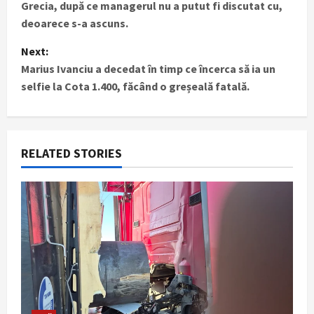
Grecia, după ce managerul nu a putut fi discutat cu,
s
deoarece s-a ascuns.
t
Next:
Marius Ivanciu a decedat în timp ce încerca să ia un
n
selfie la Cota 1.400, făcând o greșeală fatală.
a
v
RELATED STORIES
i
g
a
t
i