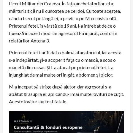
Liceul Militar din Craiova. În fața anchetatorilor, el a
mărturisit că nu îi cunoștea pe cei doi. Cu toate acestea,
când a trecut pe lângă ei, a privit-o pe M cu insistență.
Prietenul fetei, în vârstă de 19 ani, l-a întrebat de ce o
fixează în acest mod, iar agresorul l-a înjurat, conform
relatărilor Antena 3.
Prietenul fetei i-ar fi dat o palmă atacatorului, iar acesta
s-a îndepărtat, și-a acoperit fața cu o mască, a scos o
macetă din rucsac și l-a atacat pe prietenul fetei. L-a
înjunghiat de mai multe ori în gât, abdomen și picior.
M a început să strige după ajutor, dar agresorul s-a
abătut și asupra ei, aplicându-i mai multe lovituri de cuțit.
Aceste lovituri au fost fatale.