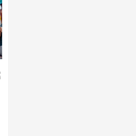
,
a
i