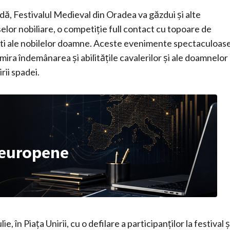
ă, Festivalul Medieval din Oradea va găzdui și alte
elor nobiliare, o competiție full contact cu topoare de
rești ale nobilelor doamne. Aceste evenimente spectaculoas
admira îndemânarea și abilitățile cavalerilor și ale doamnelor
rii spadei.
, în Piața Unirii, cu o defilare a participanților la festival ș