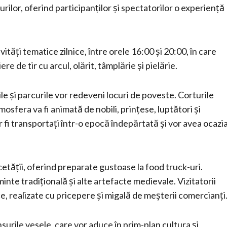
furilor, oferind participanților și spectatorilor o experiență
ități tematice zilnice, între orele 16:00 și 20:00, în care
ere de tir cu arcul, olărit, tâmplărie și pielărie.
le și parcurile vor redeveni locuri de poveste. Corturile
tmosfera va fi animată de nobili, prințese, luptători și
r fi transportați într-o epocă îndepărtată și vor avea ocazi
 cetății, oferind preparate gustoase la food truck-uri.
nte tradițională și alte artefacte medievale. Vizitatorii
e, realizate cu pricepere și migală de meșterii comercianți
urile vesele, care vor aduce în prim-plan cultura și