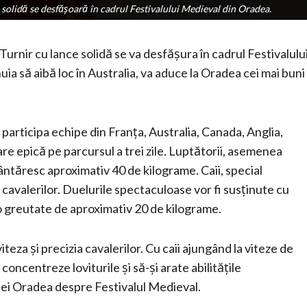
solidă se desfășoară în cadrul Festivalului Medieval din Oradea.
solidă se desfășoară în cadrul Festivalului Medieval din Oradea.
rnir cu lance solidă se va desfășura în cadrul Festivalulu
a să aibă loc în Australia, va aduce la Oradea cei mai buni
participa echipe din Franța, Australia, Canada, Anglia,
are epică pe parcursul a trei zile. Luptătorii, asemenea
cântăresc aproximativ 40 de kilograme. Caii, special
ai cavalerilor. Duelurile spectaculoase vor fi susținute cu
 o greutate de aproximativ 20 de kilograme.
teza și precizia cavalerilor. Cu caii ajungând la viteze de
 concentreze loviturile și să-și arate abilitățile
riei Oradea despre Festivalul Medieval.