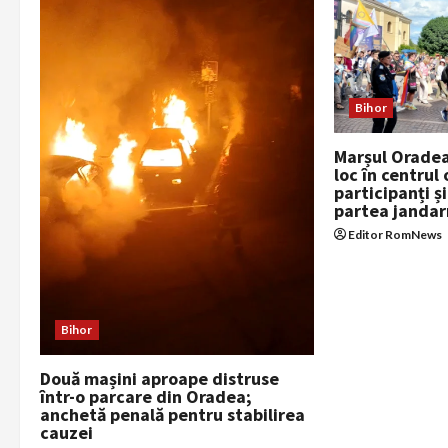
v
i
g
Bihor
a
Marșul Oradea
loc în centrul
t
participanți ș
partea jandar
i
Editor RomNews
o
n
Bihor
Două mașini aproape distruse
într-o parcare din Oradea;
anchetă penală pentru stabilirea
cauzei