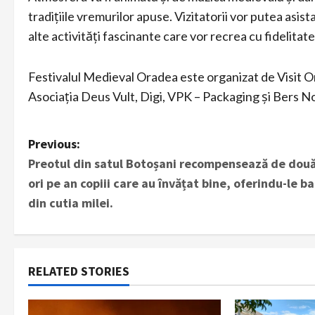
tradițiile vremurilor apuse. Vizitatorii vor putea asista
alte activități fascinante care vor recrea cu fidelita
Festivalul Medieval Oradea este organizat de Visit O
Asociația Deus Vult, Digi, VPK – Packaging și Bers N
P
Previous:
Preotul din satul Botoșani recompensează de dou
o
ori pe an copiii care au învățat bine, oferindu-le ba
s
din cutia milei.
t
n
RELATED STORIES
a