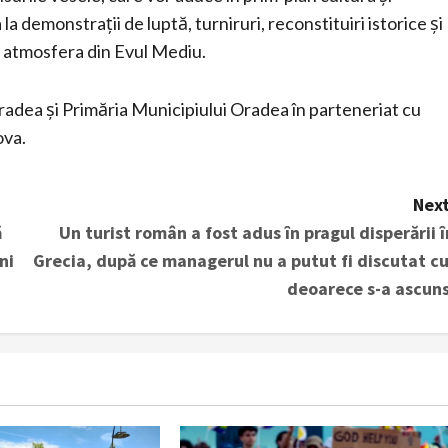
 la demonstrații de luptă, turniruri, reconstituiri istorice și
te atmosfera din Evul Mediu.
radea și Primăria Municipiului Oradea în parteneriat cu
ova.
Next
ă
Un turist român a fost adus în pragul disperării î
ni
Grecia, după ce managerul nu a putut fi discutat cu
deoarece s-a ascuns