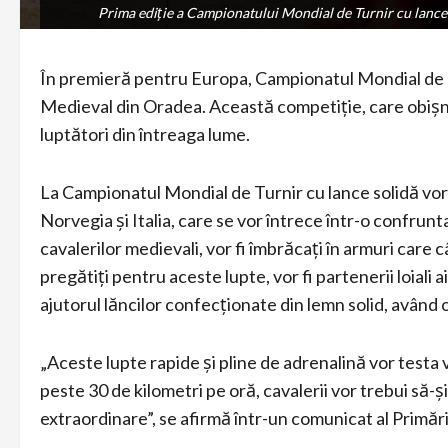
Prima ediție a Campionatului Mondial de Turnir cu lance 
Prima ediție a Campionatului Mondial de Turnir cu lance 
În premieră pentru Europa, Campionatul Mondial de Tu
Medieval din Oradea. Această competiție, care obișnui
luptători din întreaga lume.
La Campionatul Mondial de Turnir cu lance solidă vor 
Norvegia și Italia, care se vor întrece într-o confrunt
cavalerilor medievali, vor fi îmbrăcați în armuri care 
pregătiți pentru aceste lupte, vor fi partenerii loiali 
ajutorul lăncilor confecționate din lemn solid, având
„Aceste lupte rapide și pline de adrenalină vor testa vi
peste 30 de kilometri pe oră, cavalerii vor trebui să-și
extraordinare”, se afirmă într-un comunicat al Primă