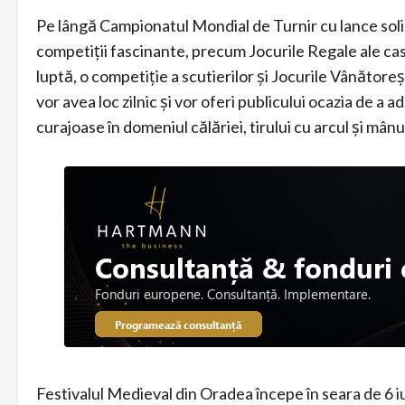
Pe lângă Campionatul Mondial de Turnir cu lance solid
competiții fascinante, precum Jocurile Regale ale cas
luptă, o competiție a scutierilor și Jocurile Vânăto
vor avea loc zilnic și vor oferi publicului ocazia de a 
curajoase în domeniul călăriei, tirului cu arcul și mânui
Festivalul Medieval din Oradea începe în seara de 6 iulie