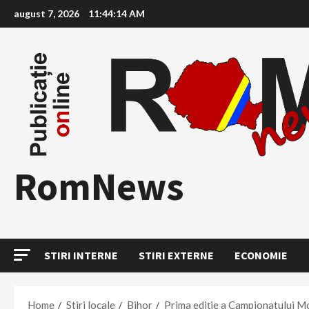
Skip
august 7, 2026
11:44:16 AM
to
content
RomNews
STIRI INTERNE
STIRI EXTERNE
ECONOMIE
Home
Stiri locale
Bihor
Prima ediție a Campionatului Mo