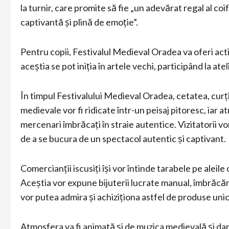
la turnir, care promite să fie „un adevărat regal al coi
captivantă și plină de emoție”.
Pentru copii, Festivalul Medieval Oradea va oferi activ
aceștia se pot iniția în artele vechi, participând la ateli
În timpul Festivalului Medieval Oradea, cetatea, curți
medievale vor fi ridicate într-un peisaj pitoresc, iar a
mercenari îmbrăcați în straie autentice. Vizitatorii vo
de a se bucura de un spectacol autentic și captivant.
Comercianții iscusiți își vor întinde tarabele pe aleile
Aceștia vor expune bijuterii lucrate manual, îmbrăcămi
vor putea admira și achiziționa astfel de produse unic
Atmosfera va fi animată și de muzica medievală și dans