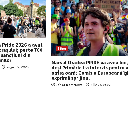
 Pride 2026 a avut
Bihor
 orașului; peste 700
i sancțiuni din
milor
Marșul Oradea PRIDE va avea loc
deși Primăria l-a interzis pentru 
august 2, 2026
patra oară; Comisia Europeană îș
exprimă sprijinul
Editor RomNews
iulie 26, 2026