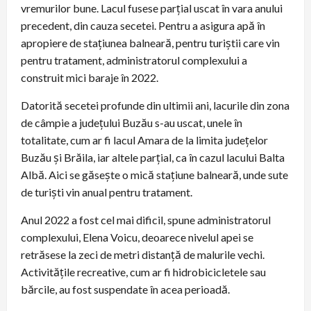
vremurilor bune. Lacul fusese parțial uscat în vara anului
precedent, din cauza secetei. Pentru a asigura apă în
apropiere de stațiunea balneară, pentru turiștii care vin
pentru tratament, administratorul complexului a
construit mici baraje în 2022.
Datorită secetei profunde din ultimii ani, lacurile din zona
de câmpie a județului Buzău s-au uscat, unele în
totalitate, cum ar fi lacul Amara de la limita județelor
Buzău și Brăila, iar altele parțial, ca în cazul lacului Balta
Albă. Aici se găsește o mică stațiune balneară, unde sute
de turiști vin anual pentru tratament.
Anul 2022 a fost cel mai dificil, spune administratorul
complexului, Elena Voicu, deoarece nivelul apei se
retrăsese la zeci de metri distanță de malurile vechi.
Activitățile recreative, cum ar fi hidrobicicletele sau
bărcile, au fost suspendate în acea perioadă.