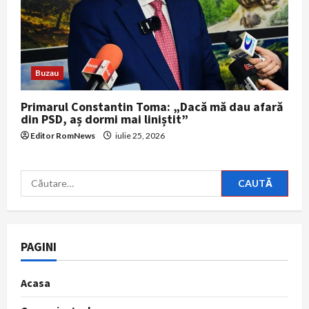
Buzau
Primarul Constantin Toma: „Dacă mă dau afară
din PSD, aș dormi mai liniștit”
Editor RomNews
iulie 25, 2026
Caută
după:
PAGINI
Acasa