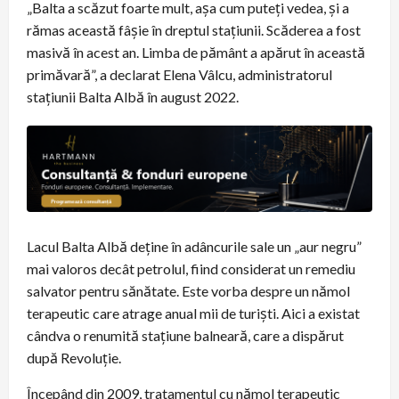
„Balta a scăzut foarte mult, așa cum puteți vedea, și a
rămas această fâșie în dreptul stațiunii. Scăderea a fost
masivă în acest an. Limba de pământ a apărut în această
primăvară”, a declarat Elena Vâlcu, administratorul
stațiunii Balta Albă în august 2022.
Lacul Balta Albă deține în adâncurile sale un „aur negru”
mai valoros decât petrolul, fiind considerat un remediu
salvator pentru sănătate. Este vorba despre un nămol
terapeutic care atrage anual mii de turiști. Aici a existat
cândva o renumită stațiune balneară, care a dispărut
după Revoluție.
Începând din 2009, tratamentul cu nămol terapeutic