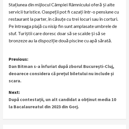
Stațiunea din mijlocul Câmpiei Râmnicului oferă și alte
servicii turistice. Oaspeții pot fi cazați într-o pensiune cu
restaurant la parter, în căsuțe cu trei locuri sau în corturi.
Pe întreaga plajă cu nisip fin sunt amplasate umbrele de
stuf. Turiștii care doresc doar să se scalde și să se
bronzeze au la dispoziție două piscine cu apă sărată.
P
Previous:
Dan Bitman s-a înfuriat după zborul București-Cluj,
o
deoarece considera că prețul biletului nu include și
s
scara.
t
Next:
După contestații, un alt candidat a obținut media 10
n
la Bacalaureatul din 2023 din Gorj.
a