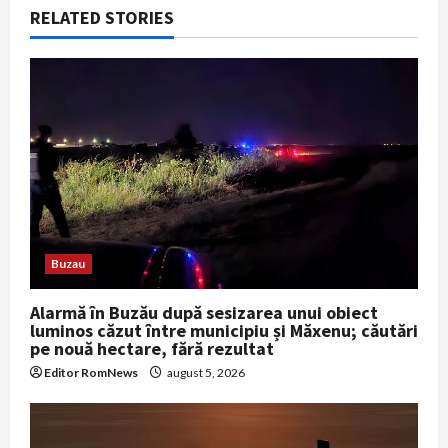
v
RELATED STORIES
i
g
a
t
i
o
Buzau
n
Alarmă în Buzău după sesizarea unui obiect
luminos căzut între municipiu și Măxenu; căutări
pe nouă hectare, fără rezultat
Editor RomNews
august 5, 2026