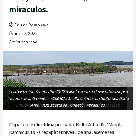
miraculos.
Editor RomNews
iulie 7, 2023
3 minutes read
și albastrului. Seceta din 2022 a avut un efect devastator asupra
și albastrului. Seceta din 2022 a avut un efect devastator
luciului de apă benefic sănătății și albastrului din Stațiunea Balta
asupra luciului de apă benefic sănătății și albastrului din
Stațiunea Balta Albă, însă acesta se „vindecă” miraculos.
Albă, însă acesta se „vindecă” miraculos.
După ploile din ultima perioadă, Balta Albă din Câmpia
Râmnicului și-a recăpătat nivelul de apă, asemenea