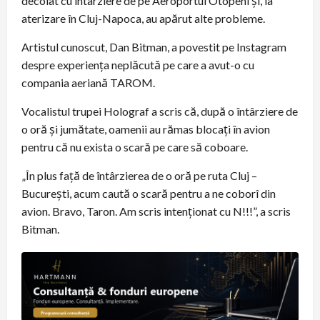
decolat cu întârziere de pe Aeroportul Otopeni și, la
aterizare în Cluj-Napoca, au apărut alte probleme.
Artistul cunoscut, Dan Bitman, a povestit pe Instagram
despre experiența neplăcută pe care a avut-o cu
compania aeriană TAROM.
Vocalistul trupei Holograf a scris că, după o întârziere de
o oră și jumătate, oamenii au rămas blocați în avion
pentru că nu exista o scară pe care să coboare.
„În plus față de întârzierea de o oră pe ruta Cluj –
București, acum caută o scară pentru a ne coborî din
avion. Bravo, Taron. Am scris intenționat cu N!!!”, a scris
Bitman.