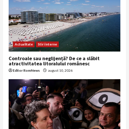
Actualitate
Stiri interne
Controale sau neglijență? De ce a slăbit
atractivitatea litoralului românesc
Editor RomNews
august 10, 2026