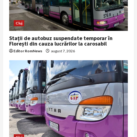
i
o
Cluj
n
Stații de autobuz suspendate temporar în
Florești din cauza lucrărilor la carosabil
Editor RomNews
august 7, 2026