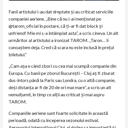
Fanii artistului i-au dat dreptate și au criticat serviciile
companiei aeriene. „Bine că nu i-ai menționat pe
@tarom_oficial în postare, că ți-ar fi dat block și
unfriend! Mie mi s-a întâmplat asta”, a scris cineva. Un alt
urmăritor al artistului a ironizat TAROM. „Taron… îi
cunoaștem deja. Cred că scara nu este inclusă în prețul
biletului.”
„Cam așa e când zbori cu cea mai scumpă companie din
Europa. Cu banii pe zborul București – Cluj aș fi zburat
dus-întors până la Paris sau Londra, cu o altă companie,
deși distanța ar fi de 20 de ori mai mare”, a scris un alt
nemulțumit, în timp ce alții au criticat și mai aspru
TAROM.
Companiile aeriene sunt foarte solicitate în această
perioadă, odată cu începerea sezonului estival.
Aeroportul Internațional Cluj, al doilea ca importanță și