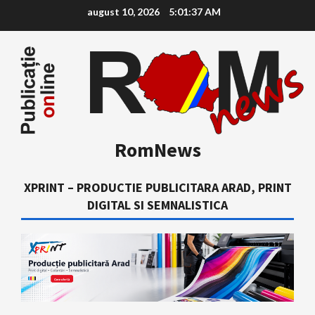
Skip
august 10, 2026
5:01:39 AM
to
content
RomNews
XPRINT – PRODUCTIE PUBLICITARA ARAD, PRINT
DIGITAL SI SEMNALISTICA