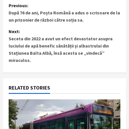
P
Previous:
După 76 de ani, Poșta Română a adus o scrisoare de la
o
un prizonier de război către soția sa.
s
Next:
t
Seceta din 2022 a avut un efect devastator asupra
luciului de apă benefic sănătății și albastrului din
n
Stațiunea Balta Albă, însă acesta se „vindecă”
miraculos.
a
v
i
RELATED STORIES
g
a
t