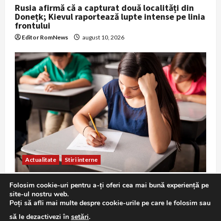
Rusia afirmă că a capturat două localități din
Donețk; Kievul raportează lupte intense pe linia
frontului
Editor RomNews
august 10, 2026
Actualitate
Stiri interne
Începe sesiunea de toamnă a Bacalaureatului
Folosim cookie-uri pentru a-ți oferi cea mai bună experiență pe
2026: două treimi dintre candidați sunt din
site-ul nostru web.
promoția curentă
Poți să afli mai multe despre cookie-urile pe care le folosim sau
Editor RomNews
august 10, 2026
să le dezactivezi în
setări
.