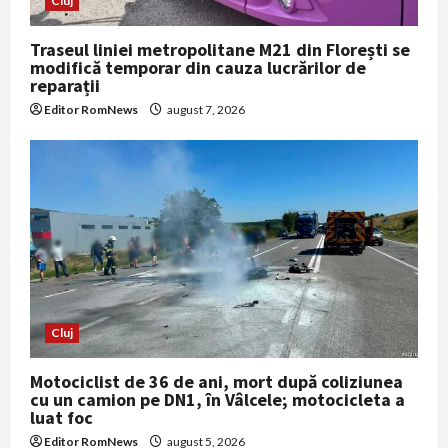
Cluj
Traseul liniei metropolitane M21 din Florești se
modifică temporar din cauza lucrărilor de
reparații
Editor RomNews
august 7, 2026
Cluj
Motociclist de 36 de ani, mort după coliziunea
cu un camion pe DN1, în Vâlcele; motocicleta a
luat foc
Editor RomNews
august 5, 2026