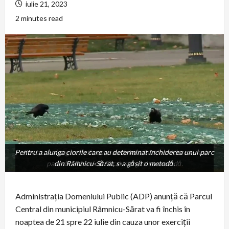
iulie 21, 2023
2 minutes read
Pentru a alunga ciorile care au determinat închiderea unui parc
Pentru a alunga ciorile care au determinat închiderea unui
parc din Râmnicu-Sărat, s-a găsit o metodă.
din Râmnicu-Sărat, s-a găsit o metodă.
Administrația Domeniului Public (ADP) anunță că Parcul
Central din municipiul Râmnicu-Sărat va fi închis în
noaptea de 21 spre 22 iulie din cauza unor exerciții