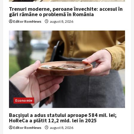
Trenuri moderne, peroane învechite: accesul în
gări rămâne o problemă în România
Editor RomNews
august 8, 2026
Economie
Bacșișul a adus statului aproape 584 mil. lei;
HoReCa a plătit 12,2 mld. lei în 2025
Editor RomNews
august 8, 2026