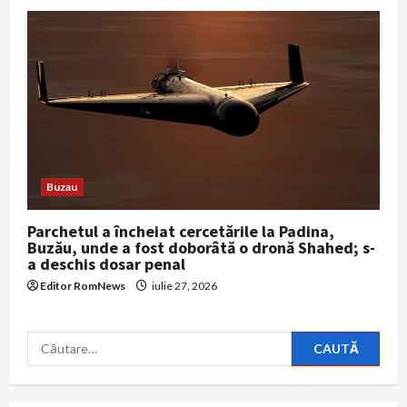
Buzau
Parchetul a încheiat cercetările la Padina,
Buzău, unde a fost doborâtă o dronă Shahed; s-
a deschis dosar penal
Editor RomNews
iulie 27, 2026
Caută
după: