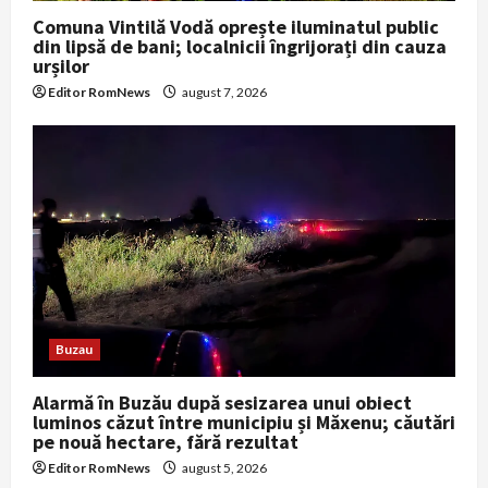
Comuna Vintilă Vodă oprește iluminatul public
din lipsă de bani; localnicii îngrijorați din cauza
urșilor
Editor RomNews
august 7, 2026
Buzau
Alarmă în Buzău după sesizarea unui obiect
luminos căzut între municipiu și Măxenu; căutări
pe nouă hectare, fără rezultat
Editor RomNews
august 5, 2026