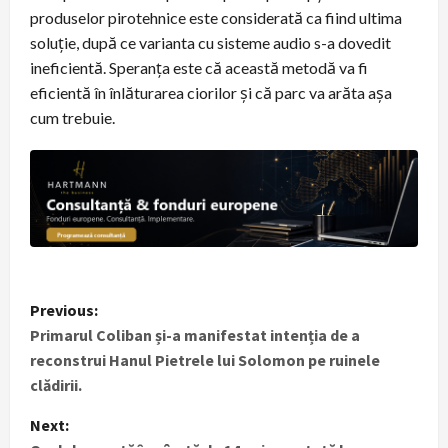
produselor pirotehnice este considerată ca fiind ultima
soluție, după ce varianta cu sisteme audio s-a dovedit
ineficientă. Speranța este că această metodă va fi
eficientă în înlăturarea ciorilor și că parc va arăta așa
cum trebuie.
P
Previous:
Primarul Coliban și-a manifestat intenția de a
o
reconstrui Hanul Pietrele lui Solomon pe ruinele
s
clădirii.
t
Next: