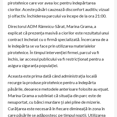
pirotehnice care vor avea loc pentru îndepărtarea
ciorilor. Aceste păsări cauzează disconfort auditiv, vizual
și olfactiv. Închiderea parcului va începe de la ora 21:00.
Directorul ADM Râmnicu-Sărat, Marina Grama, a
explicat că prezența masivă a ciorilor este rezultatul unui
contract încheiat cu o firmă specializată. Încercarea de a
le îndepărta se va face prin utilizarea materialelor
pirotehnice. În timpul intervenției firmei, parcul va fi
închis, iar accesul publicului va fi restricționat pentru a
asigura siguranța populației.
Aceasta este prima dată când administrația locală
recurge la produse pirotehnice pentru a îndepărta
păsările, deoarece metodele anterioare folosite au eșuat.
Marina Grama a subliniat că situația din parc este de
nesuportat, cu bănci murdare și alei pline de mizerie.
Curățarea este necesară în fiecare dimineață în zona în
care păsările se adăpostesc pe timpul nopții. Utilizarea