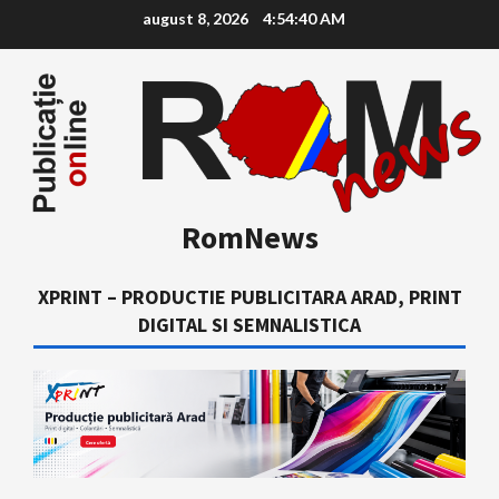
Skip
august 8, 2026
4:54:41 AM
to
content
RomNews
XPRINT – PRODUCTIE PUBLICITARA ARAD, PRINT
DIGITAL SI SEMNALISTICA