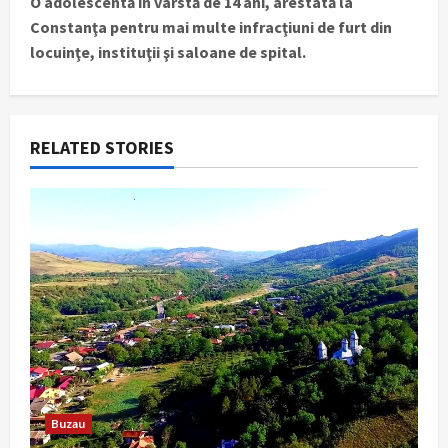
O adolescentă în vârstă de 14 ani, arestată la
n
Constanţa pentru mai multe infracţiuni de furt din
locuinţe, instituţii şi saloane de spital.
a
v
i
RELATED STORIES
g
a
t
i
o
n
Buzau