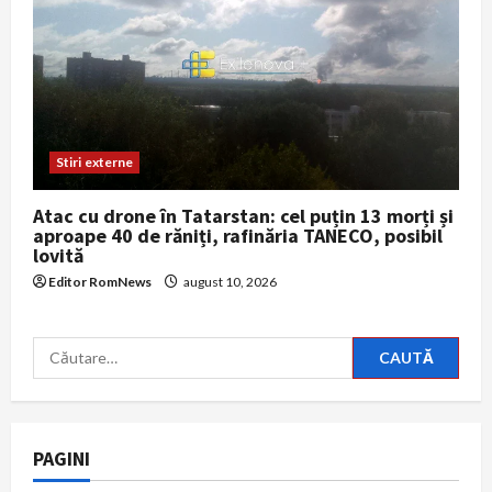
Stiri externe
Atac cu drone în Tatarstan: cel puțin 13 morți și
aproape 40 de răniți, rafinăria TANECO, posibil
lovită
Editor RomNews
august 10, 2026
Caută
după:
PAGINI