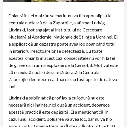
Chiar și în cel mai rău scenariu, nu va fi o apocalipsă la
centrala nucleară de la Zaporojie, a afirmat Ludvig
Litvinski, fost angajat al Institutului de Cercetare
Nucleară al Academiei Naționale de Științe a Ucrainei. El
a explicat că un dezastru poate avea loc doar când totul
în interiorul reactoarelor se defectează. Cu toate
acestea, chiar și în acest caz, consecințele nu vor fi la fel
de grave ca în urma exploziei de la Cernobîl. Motivul este
că nu există nuclizi de scurtă durată la Centrala
Zaporojie, deoarece reactoarele au fost oprite de câteva
luni.
Litvinski a subliniat că profilaxia cu iodură nu este
necesară nici înainte, nici după un accident, deoarece
această practică este depășită. El a menționat că, în
cazul unui accident, poluarea va avea loc, dar nu va fi o
apocalipsă. Oamenii trebuie să stea înăuntru, să închidă