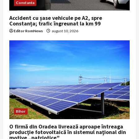
Constanta
Accident cu șase vehicule pe A2, spre
Constanța; trafic îngreunat la km 99
Editor RomNews
august 10, 2026
Bihor
O firmă din Oradea livrează aproape întreaga
producţie fotovoltaică în sistemul naţional din
motive „patriotice”