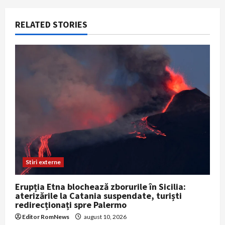
o
RELATED STORIES
n
Stiri externe
Erupția Etna blochează zborurile în Sicilia:
aterizările la Catania suspendate, turiști
redirecționați spre Palermo
Editor RomNews
august 10, 2026