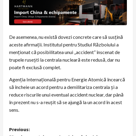
De asemenea, nu există dovezi concrete care să susțină
aceste afirmații. Institutul pentru Studiul Războiului a
menționat că posibilitatea unui „accident” înscenat de
trupele rusești la centrala nucleară este redusă, dar nu
poate fi exclusă complet.
Agenția Internațională pentru Energie Atomică încearcă
să încheie un acord pentru a demilitariza centrala și a
reduce riscurile unui eventual accident nuclear, dar până
în prezent nu s-a reușit să se ajungă la un acord în acest
sens.
P
Previous: