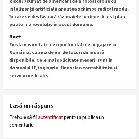
Riscul asumat de americani de a folosi drone cu
o
inteligență artificială ar putea schimba radical modul
s
în care se desfășoară războaiele aeriene. Acest plan
poate fi o revoluție în acest domeniu.
t
Next:
n
Există o varietate de oportunități de angajare în
România, cu zeci de mii de locuri de muncă
a
disponibile. Cele mai solicitate meserii sunt în
v
domeniul IT, inginerie, financiar-contabilitate și
servicii medicale.
i
g
Lasă un răspuns
a
Trebuie să fii
autentificat
pentru a publica un
t
comentariu.
i