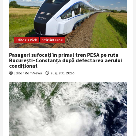
Editor's Pick
Stiri interne
Pasageri sufocați în primul tren PESA pe ruta
București–Constanța după defectarea aerului
condiționat
Editor RomNews
august 8, 2026