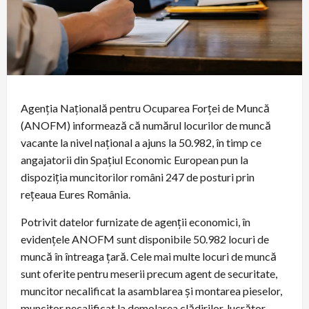
Agenţia Naţională pentru Ocuparea Forţei de Muncă
(ANOFM) informează că numărul locurilor de muncă
vacante la nivel naţional a ajuns la 50.982, în timp ce
angajatorii din Spaţiul Economic European pun la
dispoziţia muncitorilor români 247 de posturi prin
reţeaua Eures România.
Potrivit datelor furnizate de agenţii economici, în
evidenţele ANOFM sunt disponibile 50.982 locuri de
muncă în întreaga ţară. Cele mai multe locuri de muncă
sunt oferite pentru meserii precum agent de securitate,
muncitor necalificat la asamblarea și montarea pieselor,
muncitor necalificat la demolarea clădirilor, lucrător