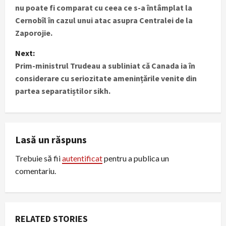
nu poate fi comparat cu ceea ce s-a întâmplat la
s
Cernobîl în cazul unui atac asupra Centralei de la
Zaporojie.
t
Next:
n
Prim-ministrul Trudeau a subliniat că Canada ia în
considerare cu seriozitate amenințările venite din
a
partea separatiștilor sikh.
v
i
Lasă un răspuns
g
Trebuie să fii
autentificat
pentru a publica un
a
comentariu.
t
i
RELATED STORIES