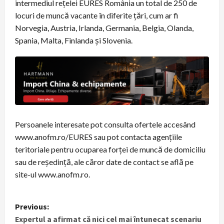
intermediul reţelei EURES România un total de 250 de
locuri de muncă vacante în diferite ţări, cum ar fi
Norvegia, Austria, Irlanda, Germania, Belgia, Olanda,
Spania, Malta, Finlanda şi Slovenia.
Persoanele interesate pot consulta ofertele accesând
www.anofm.ro/EURES sau pot contacta agenţiile
teritoriale pentru ocuparea forţei de muncă de domiciliu
sau de reşedinţă, ale căror date de contact se află pe
site-ul www.anofm.ro.
P
Previous:
Expertul a afirmat că nici cel mai întunecat scenariu
o