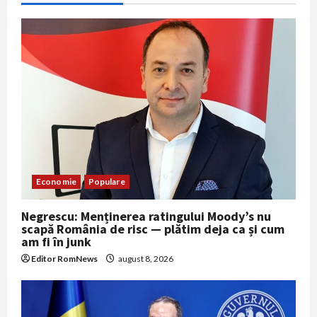
o
n
Economie
Populare
Negrescu: Menținerea ratingului Moody’s nu
scapă România de risc — plătim deja ca și cum
am fi în junk
Editor RomNews
august 8, 2026