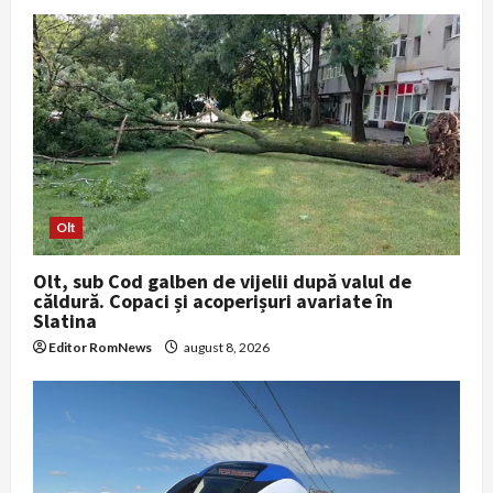
Olt
Olt, sub Cod galben de vijelii după valul de
căldură. Copaci și acoperișuri avariate în
Slatina
Editor RomNews
august 8, 2026