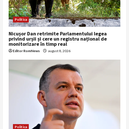
i
o
Politica
n
Nicușor Dan retrimite Parlamentului legea
privind urșii și cere un registru național de
monitorizare în timp real
Editor RomNews
august 8, 2026
Politica