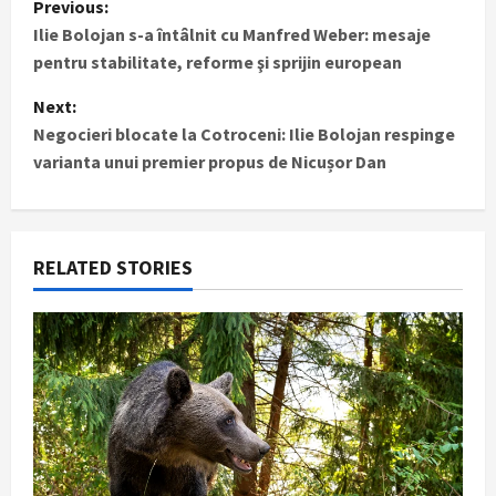
Previous:
Ilie Bolojan s-a întâlnit cu Manfred Weber: mesaje
o
pentru stabilitate, reforme şi sprijin european
s
Next:
t
Negocieri blocate la Cotroceni: Ilie Bolojan respinge
varianta unui premier propus de Nicușor Dan
n
a
RELATED STORIES
v
i
g
a
t