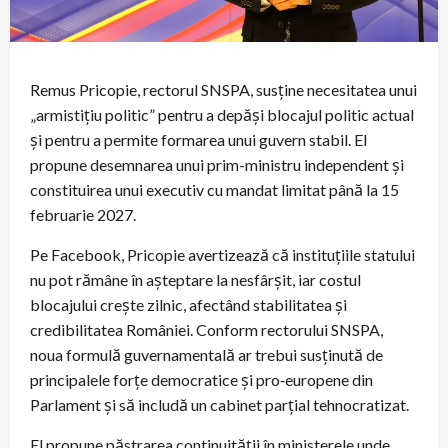
Remus Pricopie, rectorul SNSPA, susține necesitatea unui
„armistițiu politic” pentru a depăși blocajul politic actual
și pentru a permite formarea unui guvern stabil. El
propune desemnarea unui prim-ministru independent şi
constituirea unui executiv cu mandat limitat până la 15
februarie 2027.
Pe Facebook, Pricopie avertizează că instituțiile statului
nu pot rămâne în aşteptare la nesfârșit, iar costul
blocajului crește zilnic, afectând stabilitatea şi
credibilitatea României. Conform rectorului SNSPA,
noua formulă guvernamentală ar trebui susținută de
principalele forţe democratice şi pro‑europene din
Parlament şi să includă un cabinet parţial tehnocratizat.
El propune păstrarea continuităţii în ministerele unde