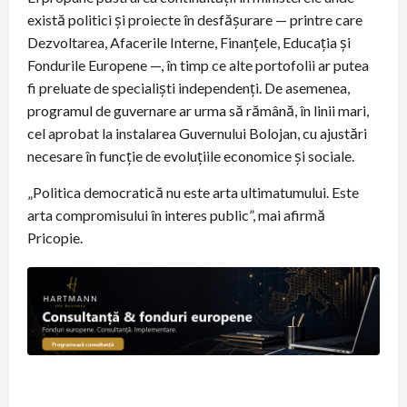
există politici şi proiecte în desfăşurare — printre care
Dezvoltarea, Afacerile Interne, Finanţele, Educaţia şi
Fondurile Europene —, în timp ce alte portofolii ar putea
fi preluate de specialiști independenți. De asemenea,
programul de guvernare ar urma să rămână, în linii mari,
cel aprobat la instalarea Guvernului Bolojan, cu ajustări
necesare în funcţie de evoluţiile economice şi sociale.
„Politica democratică nu este arta ultimatumului. Este
arta compromisului în interes public”, mai afirmă
Pricopie.
P