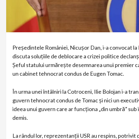
Președintele României, Nicușor Dan, i-a convocat la 
discuta soluțiile de deblocare a crizei politice decl
Șeful statului urmărește desemnarea unui premier car
un cabinet tehnocrat condus de Eugen Tomac.
În urma unei întâlniri la Cotroceni, Ilie Bolojan i-a t
guvern tehnocrat condus de Tomac și nici un executiv
ideea unui guvern care ar funcționa „din umbră” sub i
demis.
La rândul lor, reprezentanții USR au respins, potrivit 