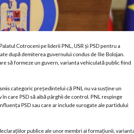
Palatul Cotroceni pe liderii PNL, USR și PSD pentru a
anșate după demiterea guvernului condus de Ilie Bolojan.
e să formeze un guvern, varianta vehiculată public fiind
ransmis categoric președintelui că PNL nu va susține un
 în care PSD să aibă pârghii de control. PNL respinge
nfluența PSD sau care ar include surogate ale partidului
declarațiilor publice ale unor membri ai formațiunii, variant