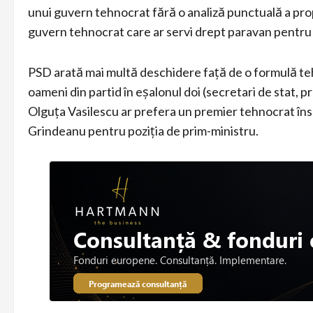
unui guvern tehnocrat fără o analiză punctuală a propu
guvern tehnocrat care ar servi drept paravan pentru
PSD arată mai multă deschidere față de o formulă te
oameni din partid în eșalonul doi (secretari de stat, pr
Olguța Vasilescu ar prefera un premier tehnocrat însoț
Grindeanu pentru poziția de prim-ministru.