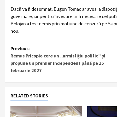
Dacă va fi desemnat, Eugen Tomac ar avea la dispoziți
guvernare, iar pentru învestire ar fi necesare cel puț
Bolojan a fost demis prin moțiune de cenzură pe 5 april
nou.
P
Previous:
Remus Pricopie cere un „armistițiu politic” şi
o
propune un premier independent până pe 15
s
februarie 2027
t
n
RELATED STORIES
a
v