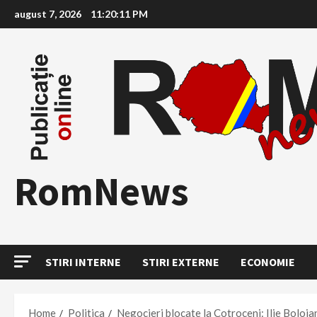
Skip
august 7, 2026
11:20:13 PM
to
content
RomNews
STIRI INTERNE
STIRI EXTERNE
ECONOMIE
Home
Politica
Negocieri blocate la Cotroceni: Ilie Boloj