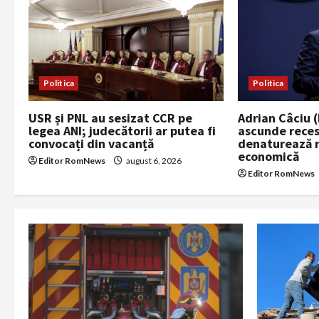
i
g
a
Politica
Politica
t
USR și PNL au sesizat CCR pe
Adrian Câciu 
legea ANI; judecătorii ar putea fi
ascunde reces
i
convocați din vacanță
denaturează r
economică
Editor RomNews
august 6, 2026
o
Editor RomNews
n