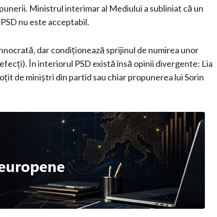
nerii. Ministrul interimar al Mediului a subliniat că un
 PSD nu este acceptabil.
hnocrată, dar condiționează sprijinul de numirea unor
efecți). În interiorul PSD există însă opinii divergente: Lia
it de miniștri din partid sau chiar propunerea lui Sorin