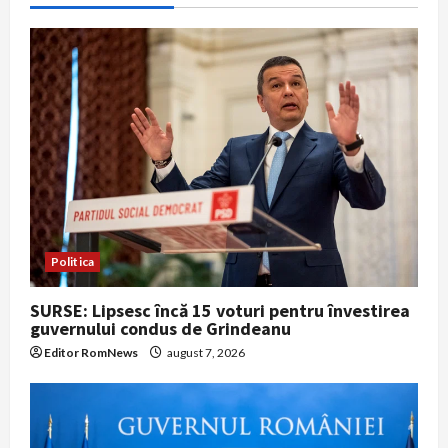
t
i
o
n
Politica
SURSE: Lipsesc încă 15 voturi pentru învestirea
guvernului condus de Grindeanu
Editor RomNews
august 7, 2026