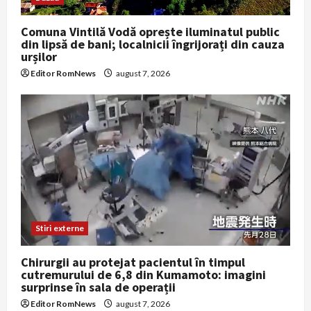
Comuna Vintilă Vodă oprește iluminatul public
din lipsă de bani; localnicii îngrijorați din cauza
urșilor
Editor RomNews
august 7, 2026
Stiri externe
Chirurgii au protejat pacientul în timpul
cutremurului de 6,8 din Kumamoto: imagini
surprinse în sala de operații
Editor RomNews
august 7, 2026