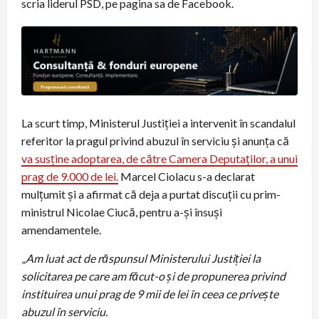
scria liderul PSD, pe pagina sa de Facebook.
La scurt timp, Ministerul Justiției a intervenit în scandalul
referitor la pragul privind abuzul în serviciu și anunța că
va susține adoptarea, de către Camera Deputaților, a unui
prag de 9.000 de lei.
Marcel Ciolacu s-a declarat
mulțumit și a afirmat că deja a purtat discuții cu prim-
ministrul Nicolae Ciucă, pentru a-și însuși
amendamentele.
„
Am luat act de răspunsul Ministerului Justiției la
solicitarea pe care am făcut-o și de propunerea privind
instituirea unui prag de 9 mii de lei în ceea ce privește
abuzul în serviciu.