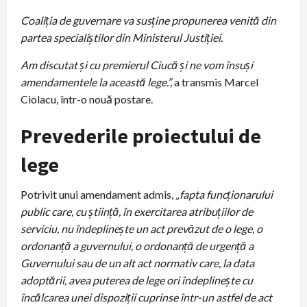
Coaliția de guvernare va susține propunerea venită din
partea specialiștilor din Ministerul Justiției.
Am discutat și cu premierul Ciucă și ne vom însuși
amendamentele la această lege.”,
a transmis Marcel
Ciolacu, într-o nouă postare.
Prevederile proiectului de
lege
Potrivit unui amendament admis,
„fapta funcţionarului
public care, cu ştiinţă, în exercitarea atribuţiilor de
serviciu, nu îndeplineşte un act prevăzut de o lege, o
ordonanţă a guvernului, o ordonanţă de urgenţă a
Guvernului sau de un alt act normativ care, la data
adoptării, avea puterea de lege ori îndeplineşte cu
încălcarea unei dispoziţii cuprinse într-un astfel de act