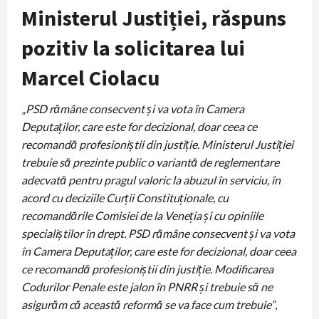
Ministerul Justiției, răspuns
pozitiv la solicitarea lui
Marcel Ciolacu
„
PSD rămâne consecvent şi va vota în Camera
Deputaţilor, care este for decizional, doar ceea ce
recomandă profesioniştii din justiţie
. M
inisterul Justiţiei
trebuie să prezinte public o variantă de reglementare
adecvată pentru pragul valoric la abuzul în serviciu, în
acord cu deciziile Curţii Constituţionale, cu
recomandările Comisiei de la Veneţia şi cu opiniile
specialiştilor în drept. PSD rămâne consecvent şi va vota
în Camera Deputaţilor, care este for decizional, doar ceea
ce recomandă profesioniştii din justiţie. Modificarea
Codurilor Penale este jalon în PNRR şi trebuie să ne
asigurăm că această reformă se va face cum trebuie”
,