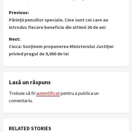
P
Previous:
Părinții pensiilor speciale. Cine sunt cei care au
o
introdus fiecare beneficiu din ultimii 26 de ani
s
Next:
t
Ciuca: Susținem propunerea Ministerului Justiției
privind pragul de 9,000 de lei
n
a
Lasă un răspuns
v
Trebuie să fii
autentificat
pentru a publica un
i
comentariu.
g
a
RELATED STORIES