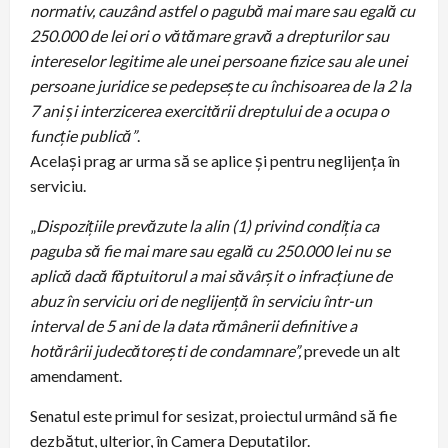
normativ, cauzând astfel o pagubă mai mare sau egală cu
250.000 de lei ori o vătămare gravă a drepturilor sau
intereselor legitime ale unei persoane fizice sau ale unei
persoane juridice se pedepseşte cu închisoarea de la 2 la
7 ani şi interzicerea exercitării dreptului de a ocupa o
funcţie publică”
.
Același prag ar urma să se aplice și pentru neglijența în
serviciu.
„
Dispozițiile prevăzute la alin (1) privind condiția ca
paguba să fie mai mare sau egală cu 250.000 lei nu se
aplică dacă făptuitorul a mai săvârșit o infracțiune de
abuz în serviciu ori de neglijență în serviciu într-un
interval de 5 ani de la data rămânerii definitive a
hotărârii judecătorești de condamnare”
,
prevede un alt
amendament.
Senatul este primul for sesizat, proiectul urmând să fie
dezbătut, ulterior, în Camera Deputaților.