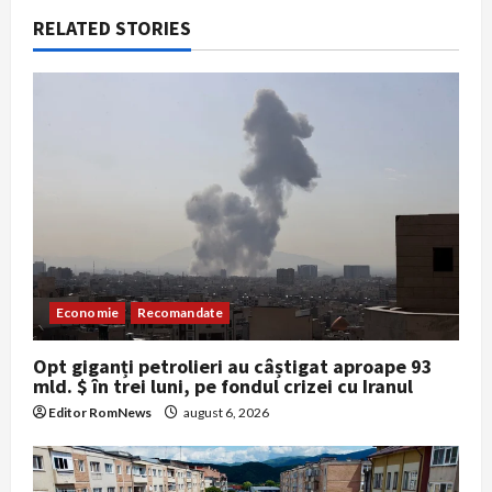
RELATED STORIES
v
i
g
a
t
i
o
Economie
Recomandate
n
Opt giganți petrolieri au câștigat aproape 93
mld. $ în trei luni, pe fondul crizei cu Iranul
Editor RomNews
august 6, 2026