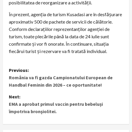
posibilitatea de reorganizare a activității.
În prezent, agenția de turism Kusadasi are în desfășurare
aproximativ 500 de pachete de servicii de călătorie.
Conform declarațiilor reprezentanților agenției de
turism, toate plecările până la data de 24 iulie sunt
confirmate și vor fi onorate. În continuare, situația
fiecărui turist și rezervare va fi tratată individual.
P
Previous:
România va fi gazda Campionatului European de
o
Handbal Feminin din 2026 – ce oportunitate!
s
Next:
t
EMA a aprobat primul vaccin pentru bebeluși
împotriva bronşiolitei.
n
a