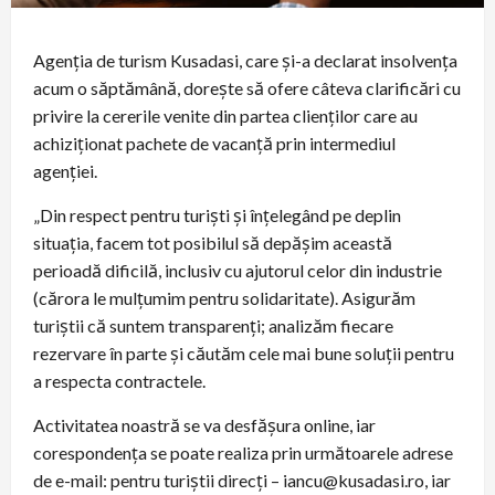
Agenția de turism Kusadasi, care și-a declarat insolvența
acum o săptămână, dorește să ofere câteva clarificări cu
privire la cererile venite din partea clienților care au
achiziționat pachete de vacanță prin intermediul
agenției.
„Din respect pentru turiști și înțelegând pe deplin
situația, facem tot posibilul să depășim această
perioadă dificilă, inclusiv cu ajutorul celor din industrie
(cărora le mulțumim pentru solidaritate). Asigurăm
turiștii că suntem transparenți; analizăm fiecare
rezervare în parte și căutăm cele mai bune soluții pentru
a respecta contractele.
Activitatea noastră se va desfășura online, iar
corespondența se poate realiza prin următoarele adrese
de e-mail: pentru turiștii direcți – iancu@kusadasi.ro, iar