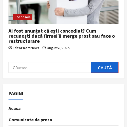
Economie
Ai fost anunțat că ești concediat? Cum
recunoști dacă firmei îi merge prost sau face o
restructurare
Editor RomNews
august 6, 2026
Caută
după:
PAGINI
Acasa
Comunicate de presa