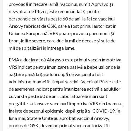
provoacă în fiecare iarnă. Vaccinul, numit Abrysvo și
dezvoltat de Pfizer, este recomandat și pentru
persoanele cu vârsta peste 60 de ani, la fel ca vaccinul
Arexvy fabricat de GSK, care a fost primul autorizat în
Uniunea Europeană. VRS poate provoca pneumonii și
bronșiolite severe, care duc la mii de decese și sute de
mii de spitalizări în întreaga lume.
EMA a declarat că Abrysvo este primul vaccin împotriva
VRS indicat pentru imunizarea pasivă a bebelușilor de la
naștere până la șase luni după ce vaccinul a fost
administrat mamei în timpul sarcinii. Vaccinul Pfizer este
de asemenea indicat pentru imunizarea activă a adulților
cu vârsta peste 60 de ani. Laboratoarele mari sunt
pregătite să lanseze vaccinuri împotriva VRS din toamnă,
înainte de sezonul epidemic, după gripă și COVID-19. În
luna mai, Statele Unite au aprobat vaccinul Arexvy,
produs de GSK, devenind primul vaccin autorizat în