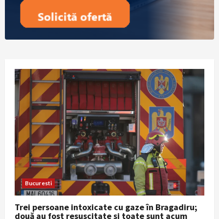
Bucuresti
Trei persoane intoxicate cu gaze în Bragadiru;
două au fost resuscitate și toate sunt acum