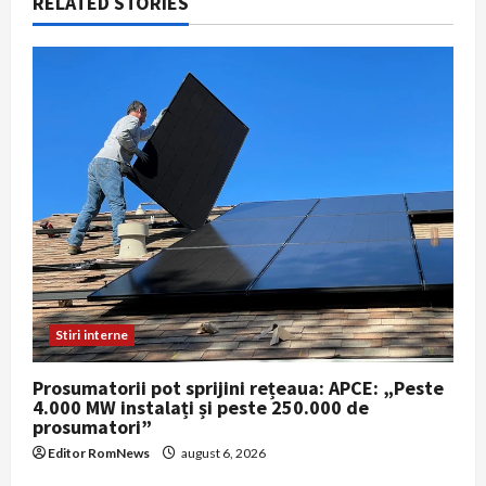
RELATED STORIES
g
a
t
i
o
n
Stiri interne
Prosumatorii pot sprijini rețeaua: APCE: „Peste
4.000 MW instalați și peste 250.000 de
prosumatori”
Editor RomNews
august 6, 2026