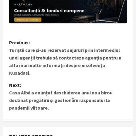
P
Previous:
Turiștii care și-au rezervat sejururi prin intermediul
o
unei agenții trebuie să contacteze agenția pentru a
s
afla mai multe informații despre insolvența
Kusadasi.
t
Next:
n
Casa Albă a anunţat deschiderea unui nou birou
destinat pregătirii şi gestionării răspunsului la
a
pandemii viitoare.
v
i