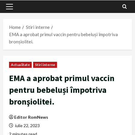
Primary
Menu
Home
Stiri interne
EMA a aprobat primul vaccin pentru bebeluși împotriva
bronşiolitei.
Actualitate
Stiri interne
EMA a aprobat primul vaccin
pentru bebeluși împotriva
bronşiolitei.
Editor RomNews
iulie 22, 2023
2 minutes read