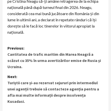
pe Cristina Neagu să-și amâne retragerea de la echipa
națională până după turneul final din 2026. Neagu,
considerată cea mai bună jucătoare din România și din
lume în ultimii ani, a declarat în repetate rânduri că își
dorește să le facă loc tinerelor în viitorul apropiat la
națională.
P
Previous:
Cantitatea de trafic maritim din Marea Neagră a
o
scăzut cu 35% în urma avertizărilor emise de Rusia și
s
Ucraina.
t
Next:
Turiștii care și-au rezervat sejururi prin intermediul
n
unei agenții trebuie să contacteze agenția pentru a
afla mai multe informații despre insolvența
a
Kusadasi.
v