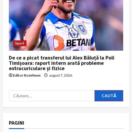
Sport
De ce a picat transferul lui Alex Băluță la Poli
Timișoara: raport intern arată probleme
extracuriculare și fizice
Editor RomNews
august 7, 2026
Caută
după:
PAGINI