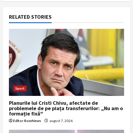
i
RELATED STORIES
g
a
t
i
o
n
Sport
Planurile lui Cristi Chivu, afectate de
problemele de pe piața transferurilor: „Nu am o
formație fixă”
Editor RomNews
august 7, 2026