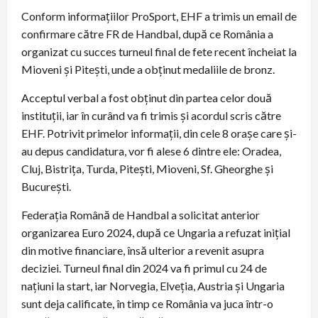
Conform informațiilor ProSport, EHF a trimis un email de
confirmare către FR de Handbal, după ce România a
organizat cu succes turneul final de fete recent încheiat la
Mioveni și Pitești, unde a obținut medaliile de bronz.
Acceptul verbal a fost obținut din partea celor două
instituții, iar în curând va fi trimis și acordul scris către
EHF. Potrivit primelor informații, din cele 8 orașe care și-
au depus candidatura, vor fi alese 6 dintre ele: Oradea,
Cluj, Bistrița, Turda, Pitești, Mioveni, Sf. Gheorghe și
București.
Federația Română de Handbal a solicitat anterior
organizarea Euro 2024, după ce Ungaria a refuzat inițial
din motive financiare, însă ulterior a revenit asupra
deciziei. Turneul final din 2024 va fi primul cu 24 de
națiuni la start, iar Norvegia, Elveția, Austria și Ungaria
sunt deja calificate, în timp ce România va juca într-o