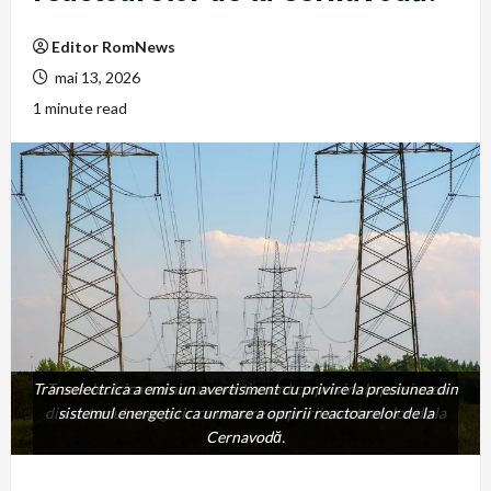
Editor RomNews
mai 13, 2026
1 minute read
Transelectrica a emis un avertisment cu privire la presiunea din
Transelectrica a emis un avertisment cu privire la presiunea
din sistemul energetic ca urmare a opririi reactoarelor de la
sistemul energetic ca urmare a opririi reactoarelor de la
Cernavodă.
Cernavodă.