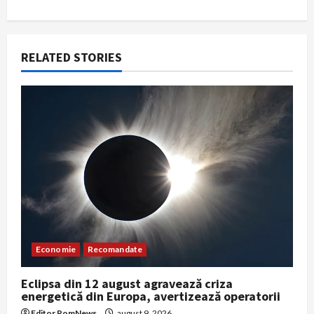
v
i
RELATED STORIES
g
a
t
i
o
n
Economie
Recomandate
Eclipsa din 12 august agravează criza
energetică din Europa, avertizează operatorii
Editor RomNews
august 9, 2026