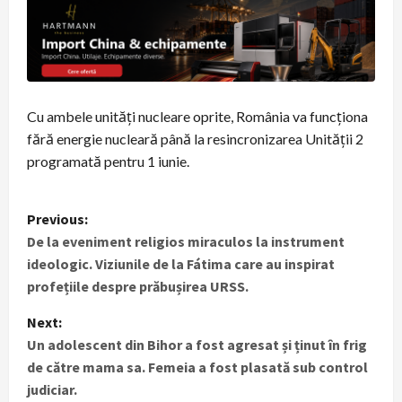
Cu ambele unități nucleare oprite, România va funcționa
fără energie nucleară până la resincronizarea Unității 2
programată pentru 1 iunie.
P
Previous:
De la eveniment religios miraculos la instrument
o
ideologic. Viziunile de la Fátima care au inspirat
s
profețiile despre prăbușirea URSS.
t
Next:
Un adolescent din Bihor a fost agresat și ținut în frig
n
de către mama sa. Femeia a fost plasată sub control
judiciar.
a