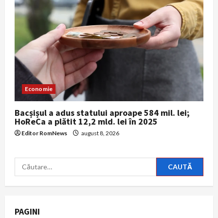
Economie
Bacșișul a adus statului aproape 584 mil. lei;
HoReCa a plătit 12,2 mld. lei în 2025
Editor RomNews
august 8, 2026
Caută
după:
PAGINI