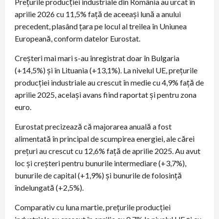
Preţurile producţiei industriale din România au urcat în
aprilie 2026 cu 11,5% faţă de aceeaşi lună a anului
precedent, plasând ţara pe locul al treilea în Uniunea
Europeană, conform datelor Eurostat.
Creşteri mai mari s-au înregistrat doar în Bulgaria
(+14,5%) şi în Lituania (+13,1%). La nivelul UE, preţurile
producţiei industriale au crescut în medie cu 4,9% faţă de
aprilie 2025, acelaşi avans fiind raportat şi pentru zona
euro.
Eurostat precizează că majorarea anuală a fost
alimentată în principal de scumpirea energiei, ale cărei
preţuri au crescut cu 12,6% faţă de aprilie 2025. Au avut
loc şi creşteri pentru bunurile intermediare (+3,7%),
bunurile de capital (+1,9%) şi bunurile de folosinţă
îndelungată (+2,5%).
Comparativ cu luna martie, preţurile producţiei