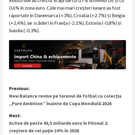
industriale au crescut în aprilie cu 0,7% la nivelul UE şi cu
0,6% în zona euro. Cele mai mari creşteri lunare au fost
raportate în Danemarca (+3%), Croaţia (+2,7%) şi Belgia
(+2,4%), iar scăderi în Franţa (-2,1%), Estonia (-0,8%) şi
Suedia (-0,3%).
P
Previous:
New Balance revine pe terenul de fotbal cu colecția
o
„Pure Ambition” înainte de Cupa Mondială 2026
s
Next:
t
Active de peste 43,5 miliarde euro în Pilonul 2:
creştere de cel puţin 10% în 2026