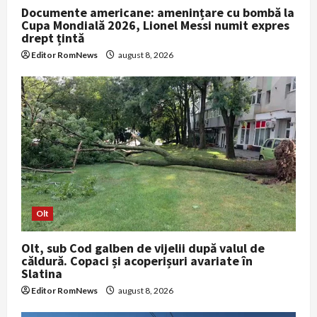
Documente americane: amenințare cu bombă la
Cupa Mondială 2026, Lionel Messi numit expres
drept țintă
Editor RomNews
august 8, 2026
Olt
Olt, sub Cod galben de vijelii după valul de
căldură. Copaci și acoperișuri avariate în
Slatina
Editor RomNews
august 8, 2026