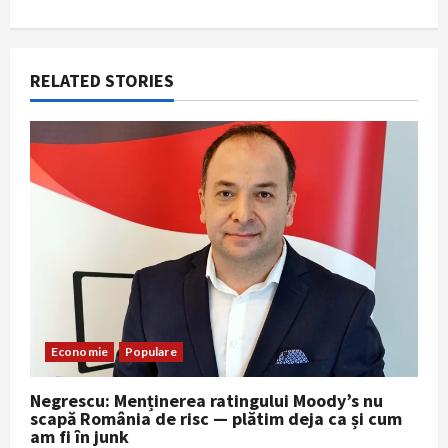
n
a
RELATED STORIES
v
i
g
a
t
i
o
Economie
Populare
n
Negrescu: Menținerea ratingului Moody’s nu
scapă România de risc — plătim deja ca și cum
am fi în junk