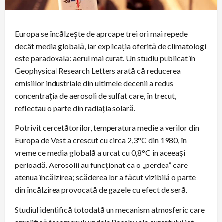
Europa se încălzește de aproape trei ori mai repede
decât media globală, iar explicația oferită de climatologi
este paradoxală: aerul mai curat. Un studiu publicat în
Geophysical Research Letters arată că reducerea
emisiilor industriale din ultimele decenii a redus
concentrația de aerosoli de sulfat care, în trecut,
reflectau o parte din radiația solară.
Potrivit cercetătorilor, temperatura medie a verilor din
Europa de Vest a crescut cu circa 2,3°C din 1980, în
vreme ce media globală a urcat cu 0,8°C în aceeași
perioadă. Aerosolii au funcționat ca o „perdea” care
atenua încălzirea; scăderea lor a făcut vizibilă o parte
din încălzirea provocată de gazele cu efect de seră.
Studiul identifică totodată un mecanism atmosferic care
amplifică fenomenul: undele Rossby ale curentului jet.