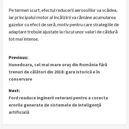
Pe termen scurt, efectul reducerii aerosolilor va scădea,
iar principalul motor al încălzirii va rămâne acumularea
gazelor cu efect de seră, motiv pentru care strategiile de
adaptare trebuie ajustate la riscul unor valuri de căldură
tot mai intense.
P
Previous:
Hunedoara, cel mai mare oraș din România fără
o
trenuri de călători din 2018: gara istorică e în
s
conservare
t
Next:
Ford readuce inginerii veterani pentru a corecta
n
erorile generate de sistemele de inteligență
artificială
a
v