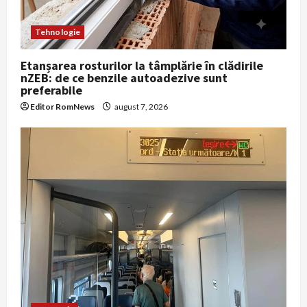
Tehnologie
Etanșarea rosturilor la tâmplărie în clădirile
nZEB: de ce benzile autoadezive sunt
preferabile
Editor RomNews
august 7, 2026