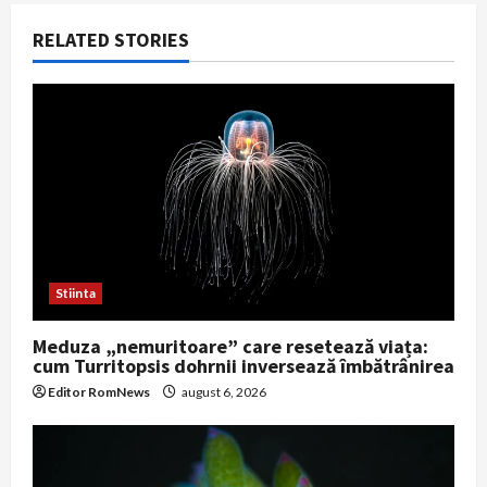
i
RELATED STORIES
g
a
t
i
o
Stiinta
n
Meduza „nemuritoare” care resetează viața:
cum Turritopsis dohrnii inversează îmbătrânirea
Editor RomNews
august 6, 2026