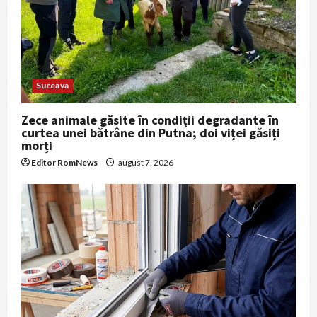
Suceava
Zece animale găsite în condiții degradante în
curtea unei bătrâne din Putna; doi viței găsiți
morți
Editor RomNews
august 7, 2026