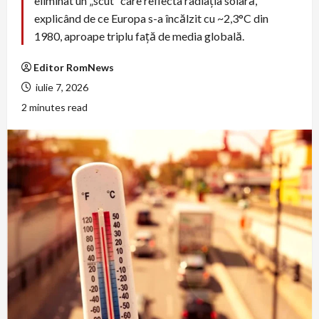
eliminat un „scut” care reflecta radiația solară,
explicând de ce Europa s-a încălzit cu ~2,3°C din
1980, aproape triplu față de media globală.
Editor RomNews
iulie 7, 2026
2 minutes read