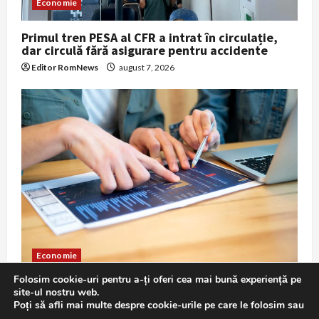
Economie
Primul tren PESA al CFR a intrat în circulație,
dar circulă fără asigurare pentru accidente
Editor RomNews
august 7, 2026
Economie
Folosim cookie-uri pentru a-ți oferi cea mai bună experiență pe
Guvernul lansează programul „Diaspora
site-ul nostru web.
Investește Acasă” cu un buget de 100 mil. euro
Poți să afli mai multe despre cookie-urile pe care le folosim sau