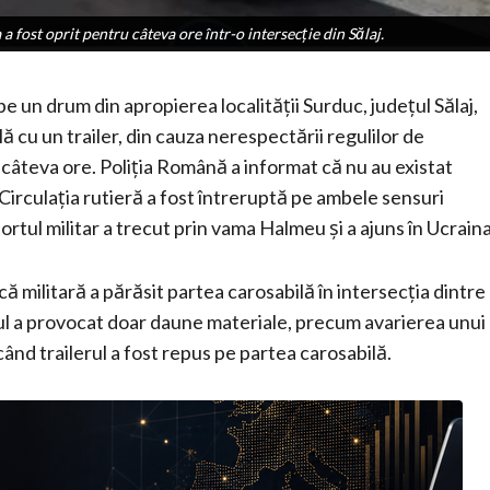
 fost oprit pentru câteva ore într-o intersecţie din Sălaj.
 fost oprit pentru câteva ore într-o intersecţie din Sălaj.
e un drum din apropierea localității Surduc, județul Sălaj,
 cu un trailer, din cauza nerespectării regulilor de
e câteva ore. Poliția Română a informat că nu au existat
Circulația rutieră a fost întreruptă pe ambele sensuri
rtul militar a trecut prin vama Halmeu și a ajuns în Ucraina
că militară a părăsit partea carosabilă în intersecția dintre
l a provocat doar daune materiale, precum avarierea unui
 când trailerul a fost repus pe partea carosabilă.