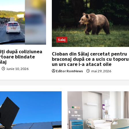
Salaj
niți după coliziunea
Cioban din Sălaj cercetat pentru
rtoare blindate
braconaj după ce a ucis cu toporu
ălaj
un urs care i-a atacat oile
iunie 10, 2026
Editor RomNews
mai 29, 2026