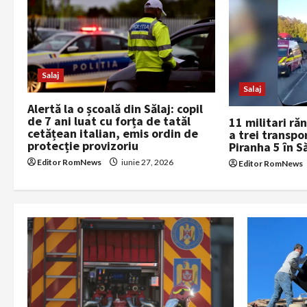
i
g
a
Salaj
Salaj
t
Alertă la o școală din Sălaj: copil
de 7 ani luat cu forța de tatăl
11 militari ră
i
cetățean italian, emis ordin de
a trei transpo
protecție provizoriu
Piranha 5 în S
o
Editor RomNews
iunie 27, 2026
Editor RomNews
n