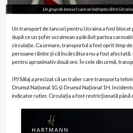
Un grup de tancuri care se îndrepta către Ucraina a
Un grup de tancuri care se îndrepta către Ucraina a
Un transport de tancuri pentru Ucraina a fost blocat p
după ce un șofer ucrainean a părăsit partea carosabilă
circulație. Ca urmare, transportul a fost oprit timp d
persoane rănite și că încărcătura nu a fost afectată. 
pentru aproximativ două ore. În cele din urmă, transpo
IPJ Sălaj a precizat că un trailer care transporta tehni
Drumul Național 1G și Drumul Național 1H. Incidentu
indicator rutier. Circulația a fost restricționată până