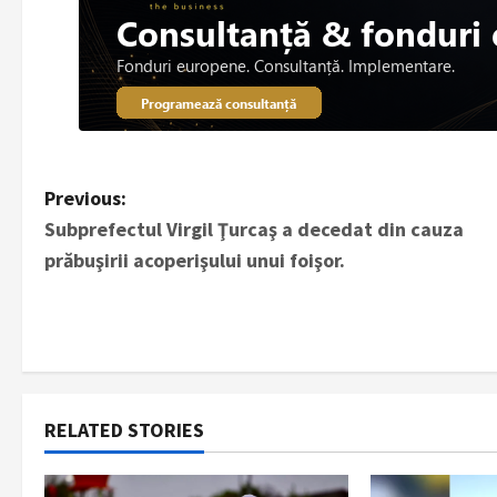
P
Previous:
Subprefectul Virgil Ţurcaş a decedat din cauza
o
prăbuşirii acoperişului unui foişor.
s
t
n
a
RELATED STORIES
v