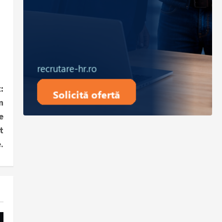
:
n
e
t
.