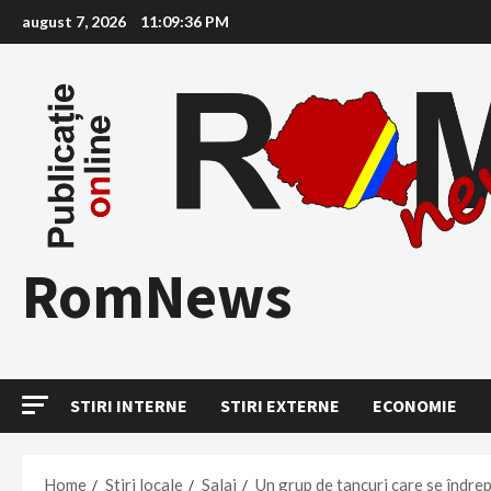
Skip
august 7, 2026
11:09:37 PM
to
content
RomNews
STIRI INTERNE
STIRI EXTERNE
ECONOMIE
Home
Stiri locale
Salaj
Un grup de tancuri care se îndrep