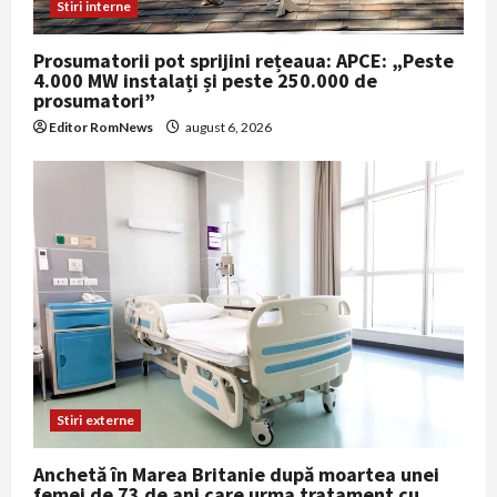
Stiri interne
Prosumatorii pot sprijini rețeaua: APCE: „Peste
4.000 MW instalați și peste 250.000 de
prosumatori”
Editor RomNews
august 6, 2026
Stiri externe
Anchetă în Marea Britanie după moartea unei
femei de 73 de ani care urma tratament cu