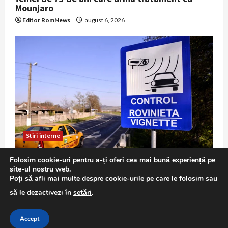
Mounjaro
Editor RomNews
august 6, 2026
Stiri interne
Atenție, șoferi: roviniete vândute cu adaosuri
Folosim cookie-uri pentru a-ți oferi cea mai bună experiență pe
mari pe un portal din Ungaria, avertizează
site-ul nostru web.
CNAIR
Poți să afli mai multe despre cookie-urile pe care le folosim sau
Editor RomNews
august 6, 2026
să le dezactivezi în
setări
.
Accept