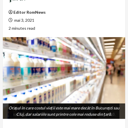
Editor RomNews
mai 3, 2021
2 minutes read
Oraşul în care costul vieţii este mai mare decât în Bucureşti sau
Oraşul în care costul vieţii este mai mare decât în Bucureşti
sau Cluj, dar salariile sunt printre cele mai reduse din ţară.
Cluj, dar salariile sunt printre cele mai reduse din ţară.