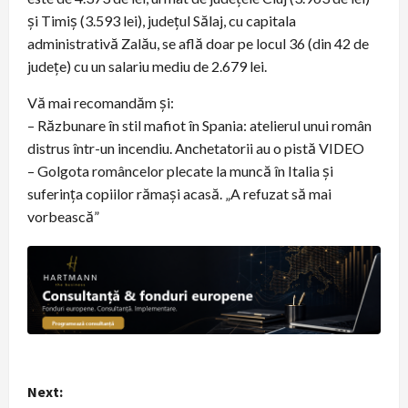
și Timiș (3.593 lei), județul Sălaj, cu capitala
administrativă Zalău, se află doar pe locul 36 (din 42 de
județe) cu un salariu mediu de 2.679 lei.
Vă mai recomandăm și:
– Răzbunare în stil mafiot în Spania: atelierul unui român
distrus într-un incendiu. Anchetatorii au o pistă VIDEO
– Golgota româncelor plecate la muncă în Italia și
suferința copiilor rămași acasă. „A refuzat să mai
vorbească”
P
Next: