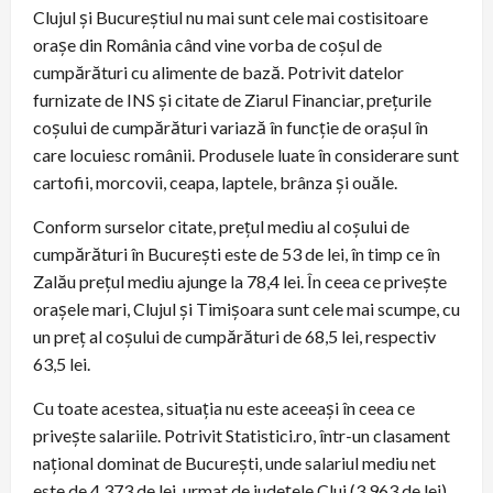
Clujul și Bucureștiul nu mai sunt cele mai costisitoare
orașe din România când vine vorba de coșul de
cumpărături cu alimente de bază. Potrivit datelor
furnizate de INS și citate de Ziarul Financiar, prețurile
coșului de cumpărături variază în funcție de orașul în
care locuiesc românii. Produsele luate în considerare sunt
cartofii, morcovii, ceapa, laptele, brânza și ouăle.
Conform surselor citate, prețul mediu al coșului de
cumpărături în București este de 53 de lei, în timp ce în
Zalău prețul mediu ajunge la 78,4 lei. În ceea ce privește
orașele mari, Clujul și Timișoara sunt cele mai scumpe, cu
un preț al coșului de cumpărături de 68,5 lei, respectiv
63,5 lei.
Cu toate acestea, situația nu este aceeași în ceea ce
privește salariile. Potrivit Statistici.ro, într-un clasament
național dominat de București, unde salariul mediu net
este de 4.373 de lei, urmat de județele Cluj (3.963 de lei)