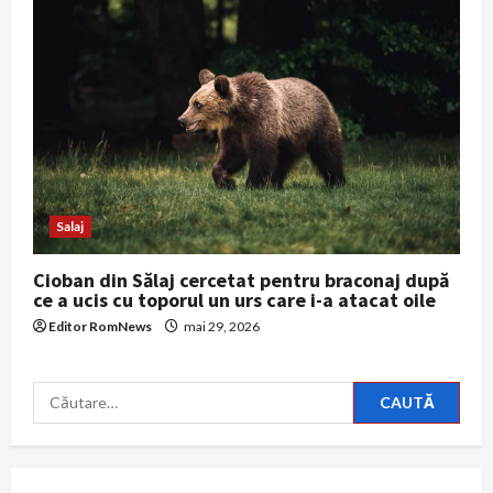
Salaj
Cioban din Sălaj cercetat pentru braconaj după
ce a ucis cu toporul un urs care i-a atacat oile
Editor RomNews
mai 29, 2026
Caută
după: