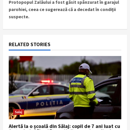
Protopopul Zalăului a fost găsit spânzurat în garajul
o
parohiei, ceea ce sugerează că a decedat în condiţii
s
suspecte.
t
n
RELATED STORIES
a
v
i
g
a
t
Salaj
i
Alertă la o școală din Sălaj: copil de 7 ani luat cu