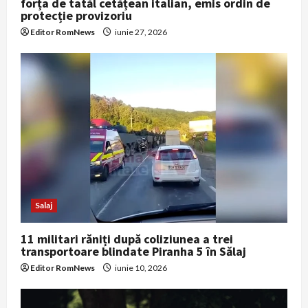
forța de tatăl cetățean italian, emis ordin de
protecție provizoriu
o
Editor RomNews
iunie 27, 2026
n
Salaj
11 militari răniți după coliziunea a trei
transportoare blindate Piranha 5 în Sălaj
Editor RomNews
iunie 10, 2026