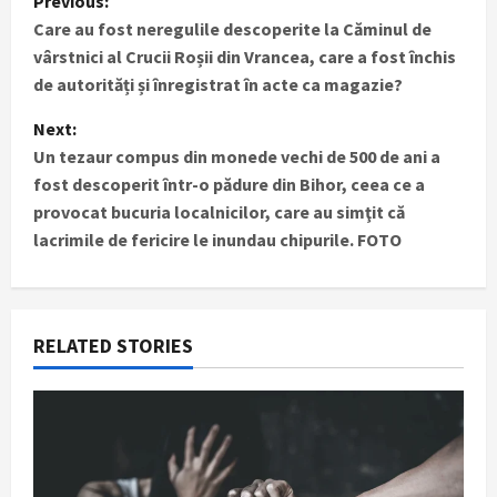
Previous:
Care au fost neregulile descoperite la Căminul de
o
vârstnici al Crucii Roșii din Vrancea, care a fost închis
s
de autorități și înregistrat în acte ca magazie?
t
Next:
Un tezaur compus din monede vechi de 500 de ani a
n
fost descoperit într-o pădure din Bihor, ceea ce a
provocat bucuria localnicilor, care au simţit că
a
lacrimile de fericire le inundau chipurile. FOTO
v
i
RELATED STORIES
g
a
t