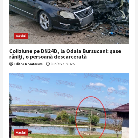
Vaslui
Coliziune pe DN24D, la Odaia Bursucani: șase
răniți, o persoană descarcerată
Editor RomNews
iunie 21, 2026
Vaslui