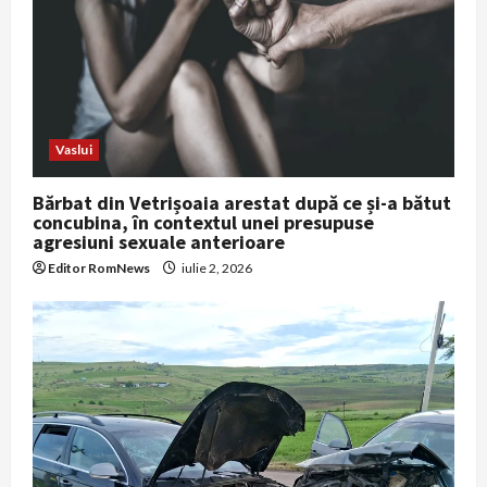
i
o
n
Vaslui
Bărbat din Vetrișoaia arestat după ce și-a bătut
concubina, în contextul unei presupuse
agresiuni sexuale anterioare
Editor RomNews
iulie 2, 2026