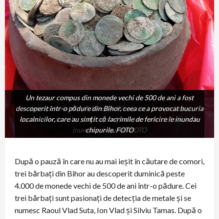
Un tezaur compus din monede vechi de 500 de ani a fost
Un tezaur compus din monede vechi de 500 de ani a fost
descoperit într-o pădure din Bihor, ceea ce a provocat bucuria
descoperit într-o pădure din Bihor, ceea ce a provocat
localnicilor, care au simţit că lacrimile de fericire le inundau
bucuria localnicilor, care au simţit că lacrimile de fericire le
inundau chipurile. FOTO
chipurile. FOTO
După o pauză în care nu au mai ieșit în căutare de comori,
trei bărbați din Bihor au descoperit duminică peste
4.000 de monede vechi de 500 de ani într-o pădure. Cei
trei bărbați sunt pasionați de detecția de metale și se
numesc Raoul Vlad Suta, Ion Vlad și Silviu Tamas. După o