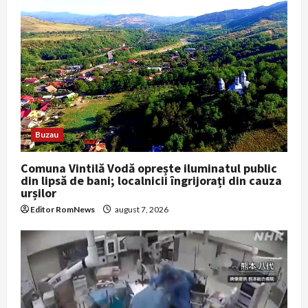
Buzau
Comuna Vintilă Vodă oprește iluminatul public
din lipsă de bani; localnicii îngrijorați din cauza
urșilor
Editor RomNews
august 7, 2026