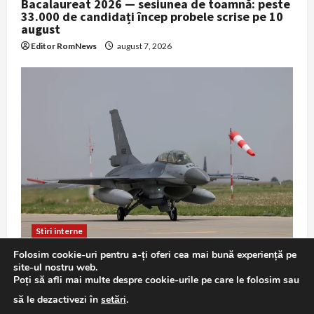
Bacalaureat 2026 — sesiunea de toamnă: peste
33.000 de candidați încep probele scrise pe 10
august
Editor RomNews
august 7, 2026
Stiri interne
Folosim cookie-uri pentru a-ți oferi cea mai bună experiență pe
F-16 în misiune de Poliție Aeriană: exercițiu
site-ul nostru web.
demonstrativ la Baza 86 Borcea
Poți să afli mai multe despre cookie-urile pe care le folosim sau
Editor RomNews
august 7, 2026
să le dezactivezi în
setări
.