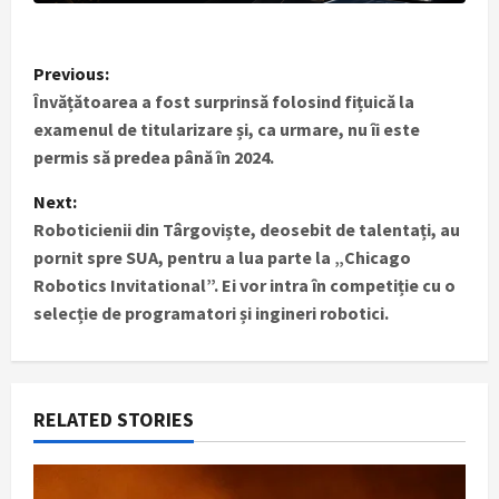
P
Previous:
Învățătoarea a fost surprinsă folosind fițuică la
o
examenul de titularizare și, ca urmare, nu îi este
s
permis să predea până în 2024.
t
Next:
Roboticienii din Târgoviște, deosebit de talentați, au
n
pornit spre SUA, pentru a lua parte la „Chicago
Robotics Invitational”. Ei vor intra în competiție cu o
a
selecție de programatori și ingineri robotici.
v
i
RELATED STORIES
g
a