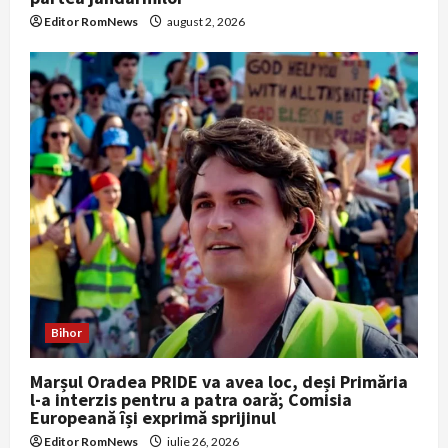
Editor RomNews
august 2, 2026
Bihor
Marșul Oradea PRIDE va avea loc, deși Primăria
l-a interzis pentru a patra oară; Comisia
Europeană își exprimă sprijinul
Editor RomNews
iulie 26, 2026