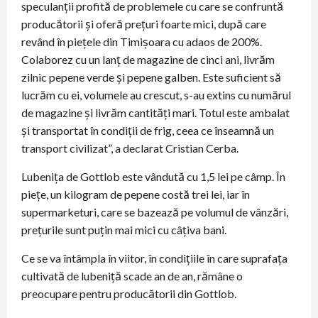
speculanții profită de problemele cu care se confruntă
producătorii și oferă prețuri foarte mici, după care
revând în piețele din Timișoara cu adaos de 200%.
Colaborez cu un lanț de magazine de cinci ani, livrăm
zilnic pepene verde și pepene galben. Este suficient să
lucrăm cu ei, volumele au crescut, s-au extins cu numărul
de magazine și livrăm cantități mari. Totul este ambalat
și transportat în condiții de frig, ceea ce înseamnă un
transport civilizat”, a declarat Cristian Cerba.
Lubenița de Gottlob este vândută cu 1,5 lei pe câmp. În
piețe, un kilogram de pepene costă trei lei, iar în
supermarketuri, care se bazează pe volumul de vânzări,
prețurile sunt puțin mai mici cu câțiva bani.
Ce se va întâmpla în viitor, în condițiile în care suprafața
cultivată de lubeniță scade an de an, rămâne o
preocupare pentru producătorii din Gottlob.