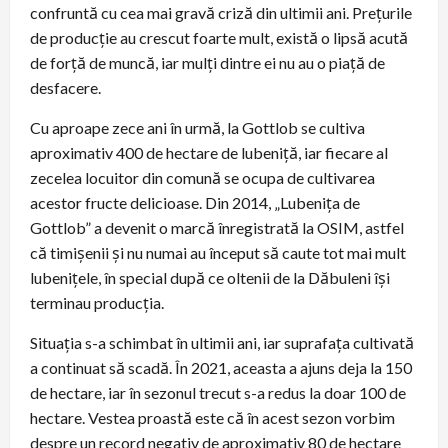
confruntă cu cea mai gravă criză din ultimii ani. Prețurile
de producție au crescut foarte mult, există o lipsă acută
de forță de muncă, iar mulți dintre ei nu au o piață de
desfacere.
Cu aproape zece ani în urmă, la Gottlob se cultiva
aproximativ 400 de hectare de lubeniță, iar fiecare al
zecelea locuitor din comună se ocupa de cultivarea
acestor fructe delicioase. Din 2014, „Lubenița de
Gottlob” a devenit o marcă înregistrată la OSIM, astfel
că timișenii și nu numai au început să caute tot mai mult
lubenițele, în special după ce oltenii de la Dăbuleni își
terminau producția.
Situația s-a schimbat în ultimii ani, iar suprafața cultivată
a continuat să scadă. În 2021, aceasta a ajuns deja la 150
de hectare, iar în sezonul trecut s-a redus la doar 100 de
hectare. Vestea proastă este că în acest sezon vorbim
despre un record negativ de aproximativ 80 de hectare