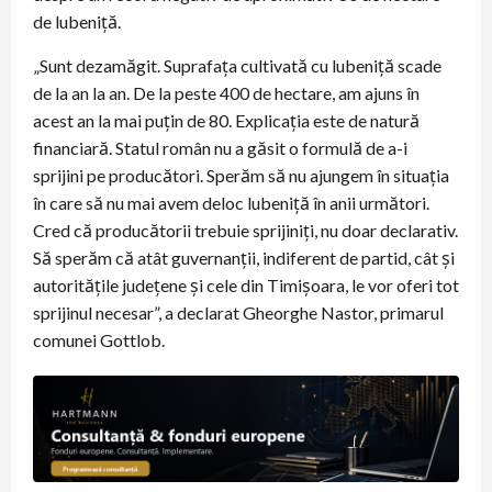
de lubeniță.
„Sunt dezamăgit. Suprafața cultivată cu lubeniță scade
de la an la an. De la peste 400 de hectare, am ajuns în
acest an la mai puțin de 80. Explicația este de natură
financiară. Statul român nu a găsit o formulă de a-i
sprijini pe producători. Sperăm să nu ajungem în situația
în care să nu mai avem deloc lubeniță în anii următori.
Cred că producătorii trebuie sprijiniți, nu doar declarativ.
Să sperăm că atât guvernanții, indiferent de partid, cât și
autoritățile județene și cele din Timișoara, le vor oferi tot
sprijinul necesar”, a declarat Gheorghe Nastor, primarul
comunei Gottlob.