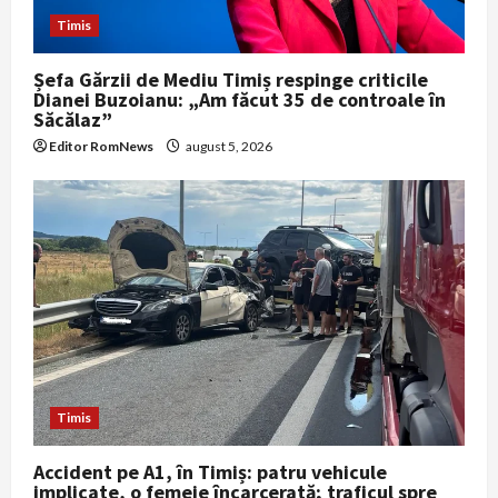
Timis
Șefa Gărzii de Mediu Timiș respinge criticile
Dianei Buzoianu: „Am făcut 35 de controale în
Săcălaz”
Editor RomNews
august 5, 2026
Timis
Accident pe A1, în Timiș: patru vehicule
implicate, o femeie încarcerată; traficul spre