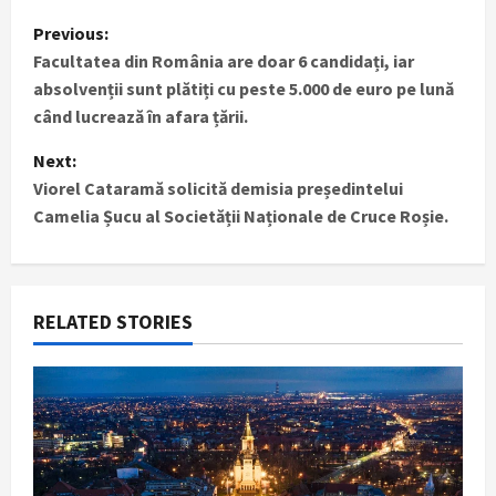
P
Previous:
Facultatea din România are doar 6 candidați, iar
o
absolvenții sunt plătiți cu peste 5.000 de euro pe lună
s
când lucrează în afara țării.
t
Next:
Viorel Cataramă solicită demisia președintelui
n
Camelia Șucu al Societății Naționale de Cruce Roșie.
a
v
RELATED STORIES
i
g
a
t