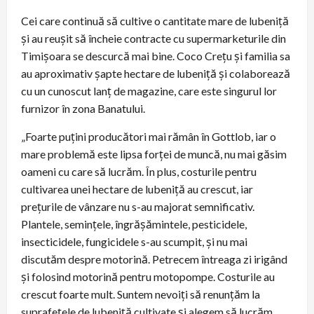
Cei care continuă să cultive o cantitate mare de lubeniță
și au reușit să încheie contracte cu supermarketurile din
Timișoara se descurcă mai bine. Coco Crețu și familia sa
au aproximativ șapte hectare de lubeniță și colaborează
cu un cunoscut lanț de magazine, care este singurul lor
furnizor în zona Banatului.
„Foarte puțini producători mai rămân în Gottlob, iar o
mare problemă este lipsa forței de muncă, nu mai găsim
oameni cu care să lucrăm. În plus, costurile pentru
cultivarea unei hectare de lubeniță au crescut, iar
prețurile de vânzare nu s-au majorat semnificativ.
Plantele, semințele, îngrășămintele, pesticidele,
insecticidele, fungicidele s-au scumpit, și nu mai
discutăm despre motorină. Petrecem întreaga zi irigând
și folosind motorină pentru motopompe. Costurile au
crescut foarte mult. Suntem nevoiți să renunțăm la
suprafețele de lubeniță cultivate și alegem să lucrăm