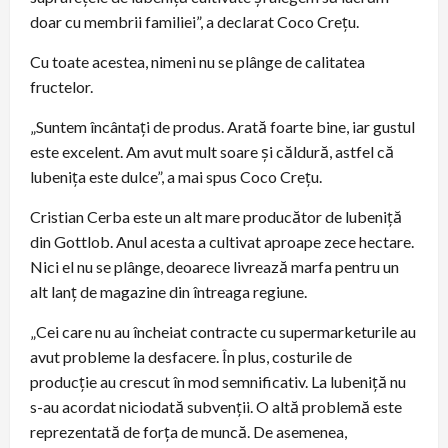
doar cu membrii familiei”, a declarat Coco Crețu.
Cu toate acestea, nimeni nu se plânge de calitatea
fructelor.
„Suntem încântați de produs. Arată foarte bine, iar gustul
este excelent. Am avut mult soare și căldură, astfel că
lubenița este dulce”, a mai spus Coco Crețu.
Cristian Cerba este un alt mare producător de lubeniță
din Gottlob. Anul acesta a cultivat aproape zece hectare.
Nici el nu se plânge, deoarece livrează marfa pentru un
alt lanț de magazine din întreaga regiune.
„Cei care nu au încheiat contracte cu supermarketurile au
avut probleme la desfacere. În plus, costurile de
producție au crescut în mod semnificativ. La lubeniță nu
s-au acordat niciodată subvenții. O altă problemă este
reprezentată de forța de muncă. De asemenea,