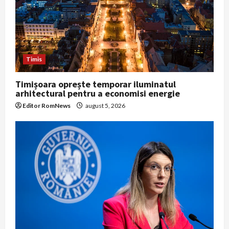
i
o
n
Timis
Timișoara oprește temporar iluminatul
arhitectural pentru a economisi energie
Editor RomNews
august 5, 2026