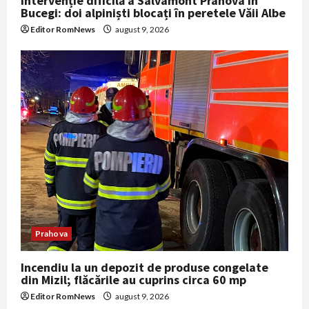
Intervenție dificilă a Salvamont Prahova în
Bucegi: doi alpiniști blocați în peretele Văii Albe
Editor RomNews
august 9, 2026
Prahova
Incendiu la un depozit de produse congelate
din Mizil; flăcările au cuprins circa 60 mp
Editor RomNews
august 9, 2026