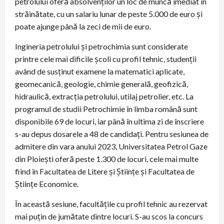
petrolului oferă absolvenților un loc de muncă imediat în
străinătate, cu un salariu lunar de peste 5.000 de euro și
poate ajunge până la zeci de mii de euro.
Ingineria petrolului și petrochimia sunt considerate
printre cele mai dificile școli cu profil tehnic, studenții
având de susținut examene la matematici aplicate,
geomecanică, geologie, chimie generală, geofizică,
hidraulică, extracția petrolului, utilaj petrolier, etc. La
programul de studii Petrochimie în limba română sunt
disponibile 69 de locuri, iar până în ultima zi de înscriere
s-au depus dosarele a 48 de candidați. Pentru sesiunea de
admitere din vara anului 2023, Universitatea Petrol Gaze
din Ploiești oferă peste 1.300 de locuri, cele mai multe
fiind în Facultatea de Litere și Științe și Facultatea de
Științe Economice.
În această sesiune, facultățile cu profil tehnic au rezervat
mai puțin de jumătate dintre locuri. S-au scos la concurs