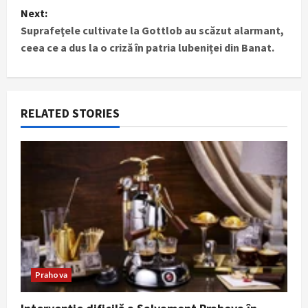
Next:
n
Suprafeţele cultivate la Gottlob au scăzut alarmant,
ceea ce a dus la o criză în patria lubeniței din Banat.
a
v
i
RELATED STORIES
g
a
t
i
o
Prahova
n