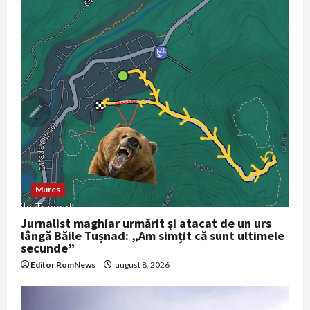
i
g
a
t
i
o
n
Mures
Jurnalist maghiar urmărit și atacat de un urs
lângă Băile Tușnad: „Am simțit că sunt ultimele
secunde”
Editor RomNews
august 8, 2026