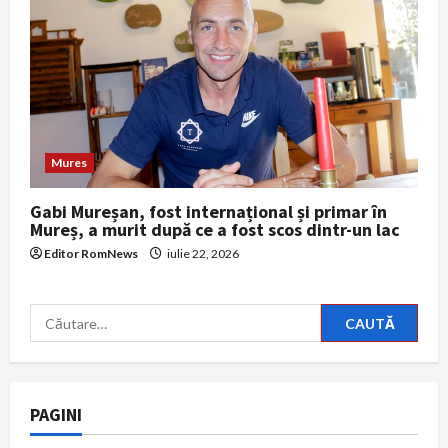
Mures
Gabi Mureșan, fost internațional și primar în
Mureș, a murit după ce a fost scos dintr-un lac
Editor RomNews
iulie 22, 2026
Caută
după:
PAGINI