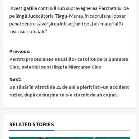
Investigațiile continuă sub supravegherea Parchetului de
pe lângă Judecătoria Târgu-Mureș, în cadrul unui dosar
penal pentru săvârșirea infracțiunii de „fals material în
înscrisuri oficiale”.
P
Previous:
Pentru procesiunea Rusaliilor catolice de la Șumuleu
o
Ciuc, pelerinii se strâng la Miercurea Ciuc
s
Next:
t
Un tânăr în vârstă de 21 de ani a pierit într-un accident
rutier, după ce mașina sa s-a ciocnit de un copac.
n
a
RELATED STORIES
v