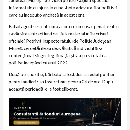
Județean Mureș – Serviciul pentru Acțiuni Speciale.
Informațiile au ajuns la cunoștința adevăraților polițiști,
care au început o anchetă în acest sens.
Falsul agent se confruntă acum cu un dosar penal pentru
săvârșirea infracțiunii de „fals material în înscrisuri
oficiale”. Potrivit Inspectoratului de Poliție Județean
Mureș, cercetările au dezvăluit că individul și-a
confecționat singur legitimația și s-a prezentat ca
polițist începând cu anul 2022.
După percheziție, bărbatul a fost dus la sediul poliției
pentru audieri și a fost reținut pentru 24 de ore. După
această perioadă, el a fost eliberat.