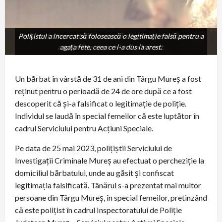
Polițistul a încercat să folosească o legitimație falsă pentru a
Polițistul a încercat să folosească o legitimație falsă pentru
a agața fete, ceea ce l-a dus la arest.
agața fete, ceea ce l-a dus la arest.
Un bărbat în vârstă de 31 de ani din Târgu Mureș a fost
reținut pentru o perioadă de 24 de ore după ce a fost
descoperit că și-a falsificat o legitimație de poliție.
Individul se laudă în special femeilor că este luptător în
cadrul Serviciului pentru Acțiuni Speciale.
Pe data de 25 mai 2023, polițiștii Serviciului de
Investigații Criminale Mureș au efectuat o percheziție la
domiciliul bărbatului, unde au găsit și confiscat
legitimația falsificată. Tânărul s-a prezentat mai multor
persoane din Târgu Mureș, în special femeilor, pretinzând
că este polițist în cadrul Inspectoratului de Poliție