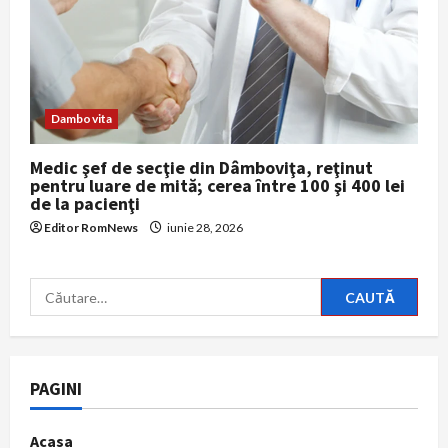
Dambovita
Medic şef de secţie din Dâmboviţa, reţinut
pentru luare de mită; cerea între 100 şi 400 lei
de la pacienţi
Editor RomNews
iunie 28, 2026
Caută
după:
PAGINI
Acasa