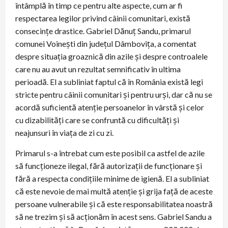
întâmplă în timp ce pentru alte aspecte, cum ar fi
respectarea legilor privind câinii comunitari, există
consecințe drastice. Gabriel Dănuț Sandu, primarul
comunei Voinești din județul Dâmbovița, a comentat
despre situația groaznică din azile și despre controalele
care nu au avut un rezultat semnificativ în ultima
perioadă. El a subliniat faptul că în România există legi
stricte pentru câinii comunitari și pentru urși, dar că nu se
acordă suficientă atenție persoanelor în vârstă și celor
cu dizabilități care se confruntă cu dificultăți și
neajunsuri în viața de zi cu zi.
Primarul s-a întrebat cum este posibil ca astfel de azile
să funcționeze ilegal, fără autorizații de funcționare și
fără a respecta condițiile minime de igienă. El a subliniat
că este nevoie de mai multă atenție și grija față de aceste
persoane vulnerabile și că este responsabilitatea noastră
să ne trezim și să acționăm în acest sens. Gabriel Sandu a