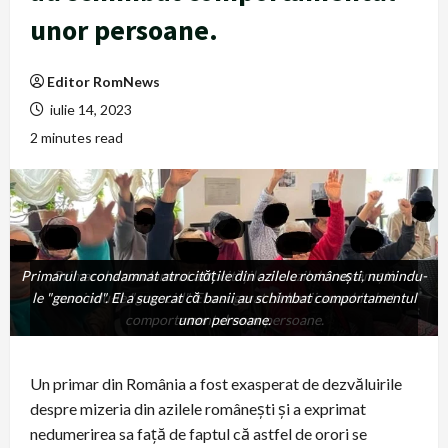
unor persoane.
Editor RomNews
iulie 14, 2023
2 minutes read
Primarul a condamnat atrocitățile din azilele românești, numindu-
Primarul a condamnat atrocitățile din azilele românești,
le "genocid". El a sugerat că banii au schimbat comportamentul
numindu-le "genocid". El a sugerat că banii au schimbat
comportamentul unor persoane.
unor persoane.
Un primar din România a fost exasperat de dezvăluirile
despre mizeria din azilele românești și a exprimat
nedumerirea sa față de faptul că astfel de orori se