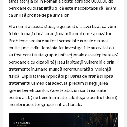
atras atenția că în România există aproape 800.000 de
persoane cu dizabilități și că este inacceptabil să lăsăm
ca unii să profite de pe urma lor.
El a numit această situație genocid și a avertizat că vom
fi blestemați dacă nu acționăm în mod corespunzător.
Probleme similare au fost semnalate în azile din mai
multe județe din România, iar investigațiile au arătat că
au fost constituite grupuri infracționale care exploatează
persoanele cu dizabilități sau în situații vulnerabile prin
tratamente inumane, muncă neremunerată și violență
fizică. Exploatarea implică și privarea de hrană și lipsa
tratamentului medical adecvat, precum și neglijarea
igienei beneficiarilor. Aceste abuzuri sunt realizate
pentru a obține beneficii materiale ilegale pentru liderii și
membrii acestor grupuri infracționale.