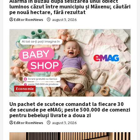
Alarmă în Buzău după sesizarea unui obiect
luminos căzut între municipiu și Măxenu; căutări
pe nouă hectare, fără rezultat
Editor RomNews
august 5, 2026
Economie
Un pachet de scutece comandat la fiecare 30
de secunde pe eMAG; peste 500.000 de comenzi
pentru bebeluși livrate a doua zi
Editor RomNews
august 5, 2026