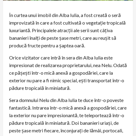
În curtea unui imobil din Alba Iulia, a fost creată o seră
improvizată în care a fost cultivată o vegetaţie tropicală
luxuriantă. Principalele atracţii ale serii sunt câţiva
bananieri înalţi de peste şase metri, care au reuşit să
producă fructe pentru a şaptea oară.
Orice vizitator care intră în sera din Alba Iulia este
impresionat de realizarea proprietarului, nea Nelu. Odată
ce păşeşti într-o mică anexă a gospodăriei, care la
exterior nu pare a fi nimic special, eşti transportat într-o
pădure tropicală în miniatură.
Sera domnului Nelu din Alba Iulia te duce într-o poveste
fantastică. Intrarea într-o mică anexă a gospodăriei, care
la exterior nu pare impresionantă, te teleportează într-o
pădure tropicală în miniatură. Doi bananieri uriaşi, de
peste şase metri fiecare, înconjuraţi de lămâi, portocali,