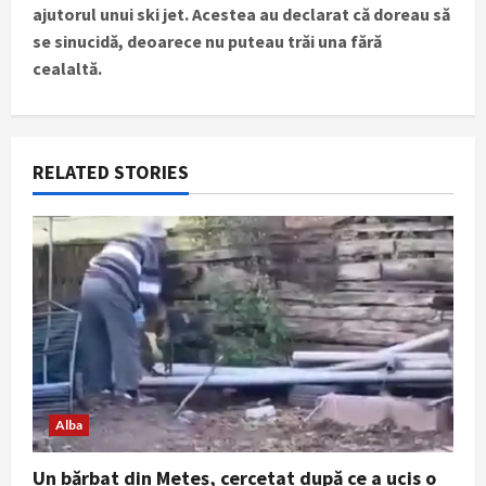
n
ajutorul unui ski jet. Acestea au declarat că doreau să
se sinucidă, deoarece nu puteau trăi una fără
a
cealaltă.
v
i
RELATED STORIES
g
a
t
i
o
n
Alba
Un bărbat din Meteș, cercetat după ce a ucis o