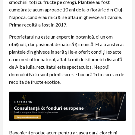
smochini, toţi cu fructe pe crengi. Plantele au fost
cumpărate acum aproape 10 ani de la o florărie din Cluj-
Napoca, când erau mici şi se aflau în ghivece artizanale.
Prima recoltă a fost în 2017.
Proprietarul nu este un expert în botanică, ci un om
obişnuit, dar pasionat de natură şi muncă. El a transferat
plantele din ghivece în seră şi le-a oferit condiţii exacte
ca în mediul lor natural, aflat la mii de kilometri distanţă
de Alba Iulia. rezultatul este spectaculos. Nepoţii
domnului Nelu sunt primii care se bucură în fiecare an de
recolta de fructe exotice.
Bananierii produc acum pentru a şasea oară ciorchini