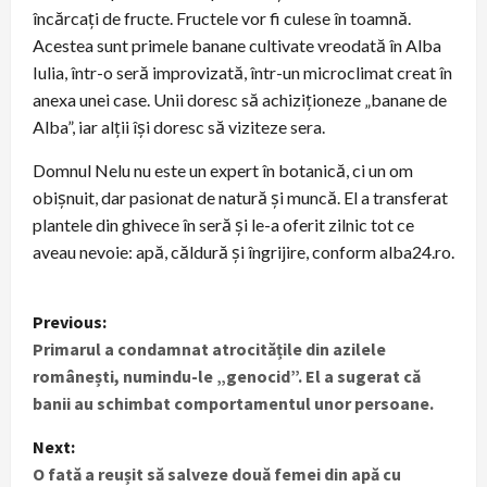
încărcaţi de fructe. Fructele vor fi culese în toamnă.
Acestea sunt primele banane cultivate vreodată în Alba
Iulia, într-o seră improvizată, într-un microclimat creat în
anexa unei case. Unii doresc să achiziţioneze „banane de
Alba”, iar alţii îşi doresc să viziteze sera.
Domnul Nelu nu este un expert în botanică, ci un om
obişnuit, dar pasionat de natură şi muncă. El a transferat
plantele din ghivece în seră şi le-a oferit zilnic tot ce
aveau nevoie: apă, căldură şi îngrijire, conform alba24.ro.
P
Previous:
Primarul a condamnat atrocitățile din azilele
o
românești, numindu-le „genocid”. El a sugerat că
s
banii au schimbat comportamentul unor persoane.
t
Next:
O fată a reușit să salveze două femei din apă cu