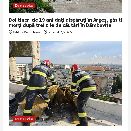
n
Dambovita
Doi tineri de 19 ani dați dispăruți în Argeș, găsiți
morți după trei zile de căutări în Dâmbovița
Editor RomNews
august 7, 2026
Dambovita