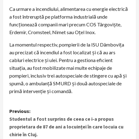
Ca urmare a incendiului, alimentarea cu energie electrică
a fost întreruptă pe platforma industrială unde
funcționează companii mari precum COS Târgoviște,
Erdemir, Cromsteel, Nimet sau Oțel Inox.
La momentul respectiv, pompierii de la ISU Dâmbovița
au precizat că incendiul a fost localizat și că au ars
cabluri electrice și ulei. Pentru a gestiona eficient
situația, au fost mobilizate mai multe echipaje de
pompieri, inclusiv trei autospeciale de stingere cu apă și
spumă, o ambulanță SMURD și două autospeciale de
primă intervenție și comandă.
P
Previous:
Studentul a fost surprins de ceea ce i-a propus
o
proprietara de 87 de ani a locuinței în care locuia cu
s
chirie în Cluj.