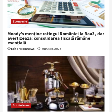
Economie
Moody’s menține ratingul României la Baa3, dar
avertizează: consolidarea fiscală rămâne
esențială
Editor RomNews
august 8, 2026
Stiri interne