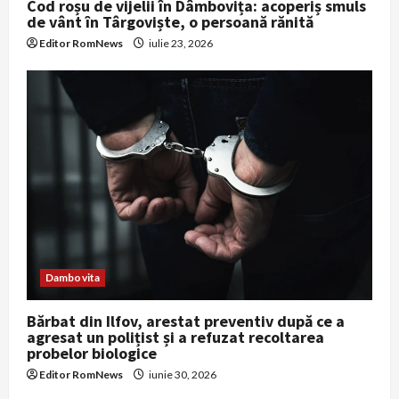
Cod roșu de vijelii în Dâmbovița: acoperiș smuls
de vânt în Târgoviște, o persoană rănită
Editor RomNews
iulie 23, 2026
Dambovita
Bărbat din Ilfov, arestat preventiv după ce a
agresat un polițist și a refuzat recoltarea
probelor biologice
Editor RomNews
iunie 30, 2026