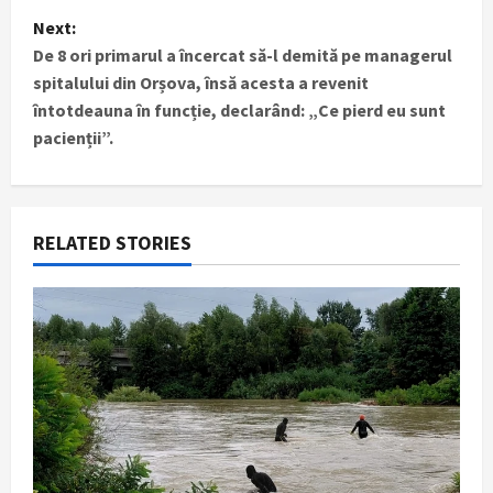
t
Next:
De 8 ori primarul a încercat să-l demită pe managerul
n
spitalului din Orșova, însă acesta a revenit
întotdeauna în funcție, declarând: „Ce pierd eu sunt
a
pacienții”.
v
i
RELATED STORIES
g
a
t
i
o