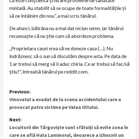
că este conștientă și nu are probleme de sănătate
mintală. Au stabilit să se ocupe de toate formalitățile și
să ne întâlnim din nou”, a mai scris tânărul.
De atunci, bătrâna nu a mai dat niciun semn, iar tânărul
recunoaște că nu știe cum să abordeze problema.
„Proprietara casei vrea să ne doneze casa (…). Nu
îndrăznesc să o sun să discutăm despre asta. Pe data de
1 ar trebui să merg să îi aduc chiria. Ce ar trebui să fac/să
știu?”, întreabă tânărul pe reddit.com.
P
Previous:
Vinovatul a evadat de la scena accidentului care a
o
provocat patru victime pe Valea Oltului.
s
Next:
t
Locuitorii din Târgoviște sunt sfătuiți să evite zona în
care se află Hala Laminorul, deoarece a izbucnit un