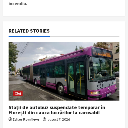
n
incendiu.
a
v
RELATED STORIES
i
g
a
t
i
Cluj
o
Stații de autobuz suspendate temporar în
n
Florești din cauza lucrărilor la carosabil
Editor RomNews
august 7, 2026