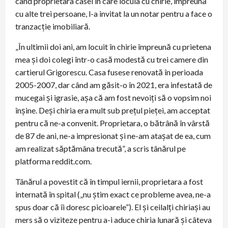
când proprietara casei în care locuia cu chirie, împreună
cu alte trei persoane, l-a invitat la un notar pentru a face o
tranzacție imobiliară.
„În ultimii doi ani, am locuit în chirie împreună cu prietena
mea și doi colegi într-o casă modestă cu trei camere din
cartierul Grigorescu. Casa fusese renovată în perioada
2005-2007, dar când am găsit-o în 2021, era infestată de
mucegai și igrasie, așa că am fost nevoiți să o vopsim noi
înșine. Deși chiria era mult sub prețul pieței, am acceptat
pentru că ne-a convenit. Proprietara, o bătrână în vârstă
de 87 de ani, ne-a impresionat și ne-am atașat de ea, cum
am realizat săptămâna trecută”, a scris tânărul pe
platforma reddit.com.
Tânărul a povestit că în timpul iernii, proprietara a fost
internată în spital („nu știm exact ce probleme avea, ne-a
spus doar că îi doresc picioarele”). El și ceilalți chiriași au
mers să o viziteze pentru a-i aduce chiria lunară și câteva