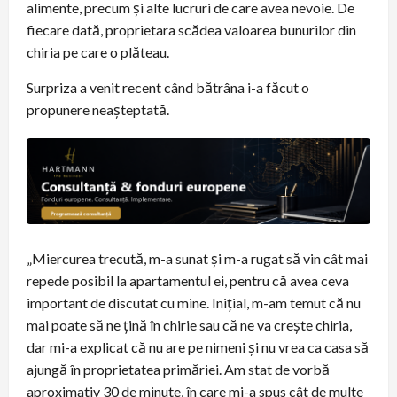
alimente, precum și alte lucruri de care avea nevoie. De
fiecare dată, proprietara scădea valoarea bunurilor din
chiria pe care o plăteau.
Surpriza a venit recent când bătrâna i-a făcut o
propunere neașteptată.
„Miercurea trecută, m-a sunat și m-a rugat să vin cât mai
repede posibil la apartamentul ei, pentru că avea ceva
important de discutat cu mine. Inițial, m-am temut că nu
mai poate să ne țină în chirie sau că ne va crește chiria,
dar mi-a explicat că nu are pe nimeni și nu vrea ca casa să
ajungă în proprietatea primăriei. Am stat de vorbă
aproximativ 30 de minute, în care mi-a spus cât de multe