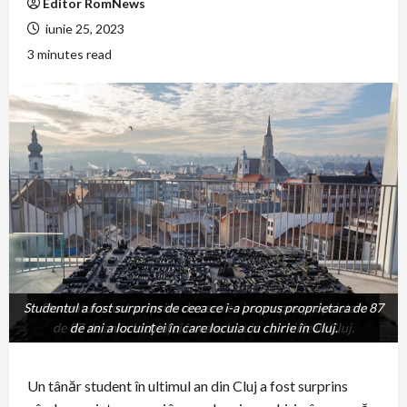
Editor RomNews
iunie 25, 2023
3 minutes read
Studentul a fost surprins de ceea ce i-a propus proprietara de 87
Studentul a fost surprins de ceea ce i-a propus proprietara
de 87 de ani a locuinței în care locuia cu chirie în Cluj.
de ani a locuinței în care locuia cu chirie în Cluj.
Un tânăr student în ultimul an din Cluj a fost surprins