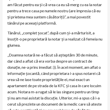
am făcut pentru ea și că vrea ca eu să merg cu ea la notar
pentru a trece casa pe numele nostru (are impresia că eu
și prietena mea suntem căsătoriți)”, a mai povestit
tânărul pe aceeași platformă.
Tânărul, „complet șocat”, după cum și-a mărturisit, a
însoțit-o pe proprietară la notar și a realizat că femeia nu
glumea.
„Doamna notară ne-a făcut să așteptăm 30 de minute,
dar când a aflat că era vorba despre un contract de
donație, ne-a prins imediat :)). În acel moment, am aflat o
informație șocantă, când proprietara i-a spus notarei că
vrea să ne lase toate proprietățile ei, mai exact un
apartament de pe strada de la KFC și casa în care locuim
acum. Notara m-a rugat să le las singure pentru un timp
și nu am mai asistat la discuție. Ulterior, mi-a spus că i-a
cerut să prezinte un document de la medic care să ateste