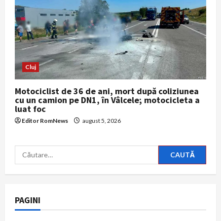
Cluj
Motociclist de 36 de ani, mort după coliziunea
cu un camion pe DN1, în Vâlcele; motocicleta a
luat foc
Editor RomNews
august 5, 2026
Caută
după:
PAGINI