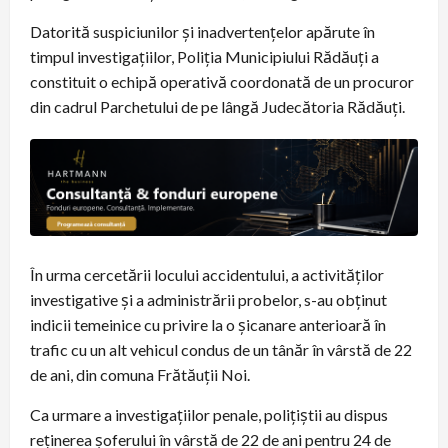
Datorită suspiciunilor şi inadvertenţelor apărute în
timpul investigaţiilor, Poliţia Municipiului Rădăuţi a
constituit o echipă operativă coordonată de un procuror
din cadrul Parchetului de pe lângă Judecătoria Rădăuţi.
În urma cercetării locului accidentului, a activităţilor
investigative şi a administrării probelor, s-au obţinut
indicii temeinice cu privire la o şicanare anterioară în
trafic cu un alt vehicul condus de un tânăr în vârstă de 22
de ani, din comuna Frătăuţii Noi.
Ca urmare a investigaţiilor penale, poliţiştii au dispus
reţinerea şoferului în vârstă de 22 de ani pentru 24 de