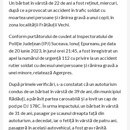
Un bărbat în vârstă de 22 de ani a fost reţinut, miercuri,
după ce a provocat un accident în trafic soldat cu
moartea unei persoane şi rănirea gravă a unui copil, în
zona localităţii Frătăuţii Vechi.
Conform purtătorului de cuvânt al Inspectoratului de
Poliţie Judeţean (IPJ) Suceava, Ionuţ Epureanu, pe data
de 20 iunie 2023, în jurul orei 21:45, a fost înregistrat un
apel la numărul de urgenţă 112 cu privire la un accident
rutier soldat cu decesul unei persoane şi rănirea gravă a
unei minore, relatează Agerpres.
După primele verificări, s-a constatat că un autoturism
condus de un bărbat în vârstă de 39 de ani, din municipiul
Rădăuţi, a părăsit partea carosabilă şi a lovit un cap de
pod pe DJ 178C. În urma impactului, un bărbat în vârstă
de 31 de ani, pasager pe scaunul dreapta faţă din
autoturism, a decedat, iar o fetiţă în vârstă de patru ani,
pasageră în acelaşi autovehicul, a fost grav rănită.