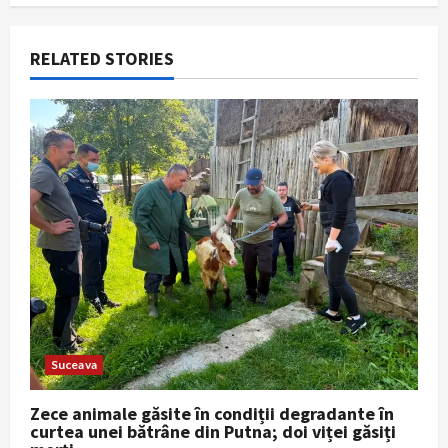
v
i
RELATED STORIES
g
a
t
i
o
n
Suceava
Zece animale găsite în condiții degradante în
curtea unei bătrâne din Putna; doi viței găsiți