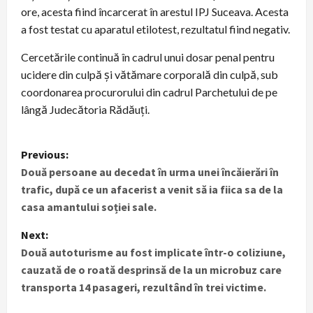
ore, acesta fiind încarcerat în arestul IPJ Suceava. Acesta
a fost testat cu aparatul etilotest, rezultatul fiind negativ.
Cercetările continuă în cadrul unui dosar penal pentru
ucidere din culpă şi vătămare corporală din culpă, sub
coordonarea procurorului din cadrul Parchetului de pe
lângă Judecătoria Rădăuţi.
P
Previous:
Două persoane au decedat în urma unei încăierări în
o
trafic, după ce un afacerist a venit să ia fiica sa de la
s
casa amantului soției sale.
t
Next:
Două autoturisme au fost implicate într-o coliziune,
n
cauzată de o roată desprinsă de la un microbuz care
transporta 14 pasageri, rezultând în trei victime.
a