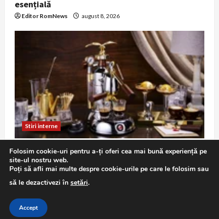
esențială
Editor RomNews
august 8, 2026
Stiri interne
Pericol major la trecerea de cale ferată de pe
Folosim cookie-uri pentru a-ți oferi cea mai bună experiență pe
Șoseaua Petricani: o mașină blocată între
site-ul nostru web.
bariere în timp ce trecea trenul
Poți să afli mai multe despre cookie-urile pe care le folosim sau
Editor RomNews
august 8, 2026
să le dezactivezi în
setări
.
Accept
Copyright © All rights reserved.