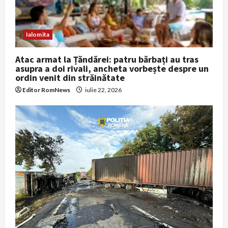
Ialomita
Atac armat la Țăndărei: patru bărbați au tras
asupra a doi rivali, ancheta vorbește despre un
ordin venit din străinătate
Editor RomNews
iulie 22, 2026