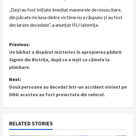
„Deși au fost inițiate imediat manevrele de resuscitare,
din păcate niciuna dintre victime nu a răspuns și au fost
declarate decedate”, a anunțat ISU Ialomița.
P
Previous:
Un bărbat a dispărut misterios în apropierea pădurii
o
Sigmir din Bistrița, după ce a ieșit cu câinele la
s
plimbare.
t
Next:
Două persoane au decedat într-un accident violent pe
n
DN6: acestea au fost proiectate din vehicul.
a
v
RELATED STORIES
i