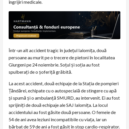
îngrijiri medicale.
Într-un alt accident tragic în județul Ialomița, două
persoane au murit pe o trecere de pietoni în localitatea
Giurgeni pe 24 noiembrie. Soțul și soția au fost
spulberați de o șoferiță grăbită.
La acest accident, două echipaje de la Stația de pompieri
Țăndărei, echipate cu o autospecială de stingere cu apă
și spumă și o ambulanță SMURD, au intervenit. Ei au fost
sprijiniți de două echipaje ale SAJ Ialomița. La locul
accidentului au fost găsite două persoane. O femeie de
54 de ani avea leziuni incompatibile cu viața, iar un
bărbat de 59 de ani a fost găsit în stop cardio-respirator.