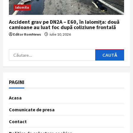
Ialomita
Accident grav pe DN2A – E60, în Ialomița: două
camioane au luat foc după coliziune frontală
Editor RomNews
iulie 10, 2026
Caută
după:
PAGINI
Acasa
Comunicate de presa
Contact