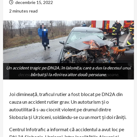
decembrie 15, 2022
2 minutes read
Un accident tragic pe DN2A, în Ialomița, care a dus la decesul unui
Un accident tragic pe DN2A, în Ialomița, care a dus la
decesul unui bărbat și la rănirea altor două persoane.
bărbat și la rănirea altor două persoane.
Joi dimineață, traficul rutier a fost blocat pe DN2A din
cauza un accident rutier grav. Un autoturism și o
autoutilitară s-au ciocnit violent pe drumul dintre
Slobozia și Urziceni, soldându-se cu un mort și doi răniți.
Centrul Infotrafic a informat că accidentul a avut loc pe
DN 2A Slobozia-Urziceni, între localitățile Alexeni și