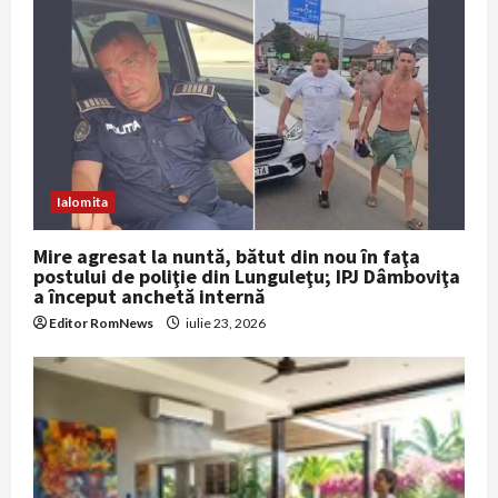
g
a
t
i
Ialomita
o
n
Mire agresat la nuntă, bătut din nou în faţa
postului de poliţie din Lunguleţu; IPJ Dâmboviţa
a început anchetă internă
Editor RomNews
iulie 23, 2026